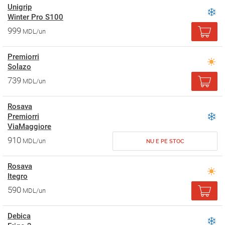
Unigrip
Winter Pro S100
999
MDL/un
Premiorri
Solazo
739
MDL/un
Rosava
Premiorri
ViaMaggiore
910
MDL/un
NU E PE STOC
Rosava
Itegro
590
MDL/un
Debica