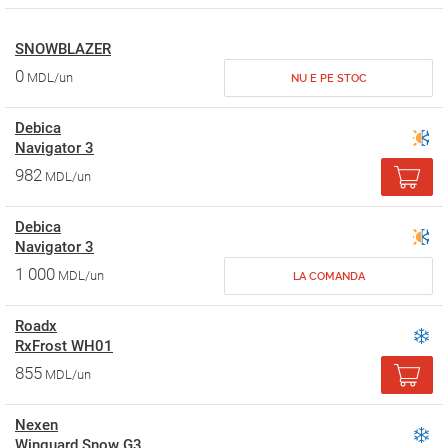
SNOWBLAZER
0
MDL/un
NU E PE STOC
Debica
Navigator 3
982
MDL/un
Debica
Navigator 3
1 000
MDL/un
LA COMANDA
Roadx
RxFrost WH01
855
MDL/un
Nexen
Winguard Snow G3