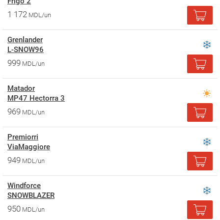
Frigo 2
1 172
MDL/un
Grenlander
L-SNOW96
999
MDL/un
Matador
MP47 Hectorra 3
969
MDL/un
Premiorri
ViaMaggiore
949
MDL/un
Windforce
SNOWBLAZER
950
MDL/un