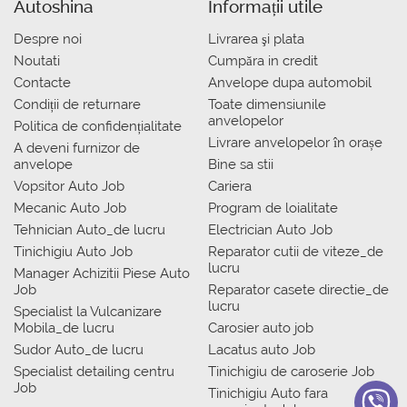
Autoshina
Informații utile
Despre noi
Livrarea şi plata
Noutati
Сumpăra in credit
Contacte
Anvelope dupa automobil
Condiții de returnare
Toate dimensiunile
anvelopelor
Politica de confidențialitate
Livrare anvelopelor în orașe
A deveni furnizor de
anvelope
Bine sa stii
Vopsitor Auto Job
Cariera
Mecanic Auto Job
Program de loialitate
Tehnician Auto_de lucru
Electrician Auto Job
Tinichigiu Auto Job
Reparator cutii de viteze_de
lucru
Manager Achizitii Piese Auto
Job
Reparator casete directie_de
lucru
Specialist la Vulcanizare
Mobila_de lucru
Carosier auto job
Sudor Auto_de lucru
Lacatus auto Job
Specialist detailing centru
Tinichigiu de caroserie Job
Job
Tinichigiu Auto fara