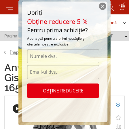
0
Doriți
Obține reducere 5 %
Contactați-ne
Serviciu de comandă
Pentru prima achiziție?
Pagina principală
/
Gislaved Euro*Frost 5 165/70 R13 79T
Abonațivă pentru a primi noutățile și
ofertele noastre exclusive
Înapoi
Anvelope de iarna
Gislaved Euro*Frost 5
165/70 R13 79T
OBȚINE REDUCERE