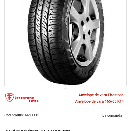
Anvelope de vara Firestone
Anvelope de vara 165/65 R14
Cod produs: AT-21119
La comandă