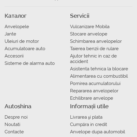
Каталог
Servicii
Anvelopele
Vulcanizare Mobila
Jante
Stocare anvelope
Uleiuri de motor
Schimbarea anvelopelor
Acumulatoare auto
Taierea benzii de rulare
Accesorii
Ajutor tehnic in caz de
accident
Sisteme de alarma auto
Asistenta tehnica la blocare
Alimentarea cu combustibil
Pornirea acumulatorului
Repararea anvelopelor
Echilibrare anvelope
Autoshina
Informații utile
Despre noi
Livrarea şi plata
Noutati
Сumpăra in credit
Contacte
Anvelope dupa automobil