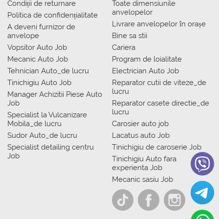
Condiții de returnare
Toate dimensiunile
anvelopelor
Politica de confidențialitate
Livrare anvelopelor în orașe
A deveni furnizor de
anvelope
Bine sa stii
Vopsitor Auto Job
Cariera
Mecanic Auto Job
Program de loialitate
Tehnician Auto_de lucru
Electrician Auto Job
Tinichigiu Auto Job
Reparator cutii de viteze_de
lucru
Manager Achizitii Piese Auto
Job
Reparator casete directie_de
lucru
Specialist la Vulcanizare
Mobila_de lucru
Carosier auto job
Sudor Auto_de lucru
Lacatus auto Job
Specialist detailing centru
Tinichigiu de caroserie Job
Job
Tinichigiu Auto fara
experienta Job
Mecanic sasiu Job