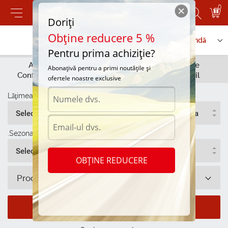
0
Doriți
Obține reducere 5 %
Contactați-ne
Serviciu de comandă
Pentru prima achiziție?
Alege anvelope
Alege anvelope
Abonațivă pentru a primi noutățile și
Conform parametrilor
Dupa automobil
ofertele noastre exclusive
Lăţimea
Înălțimea
Diametru
Selecteaza
Selecteaza
Selecteaza
.Sezonalitate
Selecteaza
OBȚINE REDUCERE
Producător
Cauta