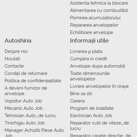
Asistenta tehnica la blocare
Alimentarea cu combustibil
Pornirea acumulatorului
Repararea anvelopelor
Echilibrare anvelope
Autoshina
Informații utile
Despre noi
Livrarea şi plata
Noutati
Сumpăra in credit
Contacte
Anvelope dupa automobil
Condiții de returnare
Toate dimensiunile
anvelopelor
Politica de confidențialitate
Livrare anvelopelor în orașe
A deveni furnizor de
anvelope
Bine sa stii
Vopsitor Auto Job
Cariera
Mecanic Auto Job
Program de loialitate
Tehnician Auto_de lucru
Electrician Auto Job
Tinichigiu Auto Job
Reparator cutii de viteze_de
lucru
Manager Achizitii Piese Auto
Job
Reparator casete directie_de