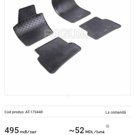
Cod produs: AT-175440
La comandă
495
~52
mdl/1шт
MDL/lună