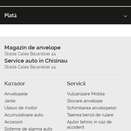
Plată
Magazin de anvelope
Strada Calea Basarabiei 44
Service auto in Chisinau
Strada Calea Basarabiei 44
Каталог
Servicii
Anvelopele
Vulcanizare Mobila
Jante
Stocare anvelope
Uleiuri de motor
Schimbarea anvelopelor
Acumulatoare auto
Taierea benzii de rulare
Accesorii
Ajutor tehnic in caz de
accident
Sisteme de alarma auto