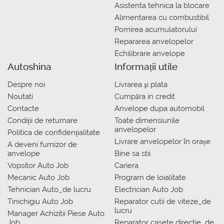
Asistenta tehnica la blocare
Alimentarea cu combustibil
Pornirea acumulatorului
Repararea anvelopelor
Echilibrare anvelope
Autoshina
Informații utile
Despre noi
Livrarea şi plata
Noutati
Сumpăra in credit
Contacte
Anvelope dupa automobil
Condiții de returnare
Toate dimensiunile
anvelopelor
Politica de confidențialitate
Livrare anvelopelor în orașe
A deveni furnizor de
anvelope
Bine sa stii
Vopsitor Auto Job
Cariera
Mecanic Auto Job
Program de loialitate
Tehnician Auto_de lucru
Electrician Auto Job
Tinichigiu Auto Job
Reparator cutii de viteze_de
lucru
Manager Achizitii Piese Auto
Job
Reparator casete directie_de