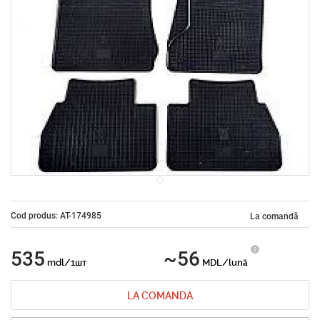
Cod produs: AT-174985
La comandă
535
~56
mdl/1шт
MDL/lună
LA COMANDA