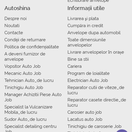
Echilibrare anvelope
Autoshina
Informații utile
Despre noi
Livrarea şi plata
Noutati
Сumpăra in credit
Contacte
Anvelope dupa automobil
Condiții de returnare
Toate dimensiunile
anvelopelor
Politica de confidențialitate
Livrare anvelopelor în orașe
A deveni furnizor de
anvelope
Bine sa stii
Vopsitor Auto Job
Cariera
Mecanic Auto Job
Program de loialitate
Tehnician Auto_de lucru
Electrician Auto Job
Tinichigiu Auto Job
Reparator cutii de viteze_de
lucru
Manager Achizitii Piese Auto
Job
Reparator casete directie_de
lucru
Specialist la Vulcanizare
Mobila_de lucru
Carosier auto job
Sudor Auto_de lucru
Lacatus auto Job
Specialist detailing centru
Tinichigiu de caroserie Job
Job