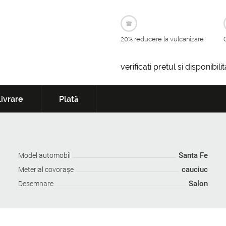
20% reducere la vulcanizare
verificati pretul si disponibil
ivrare
Plată
Santa Fe
Model automobil
cauciuc
Meterial covoraşe
Salon
Desemnare