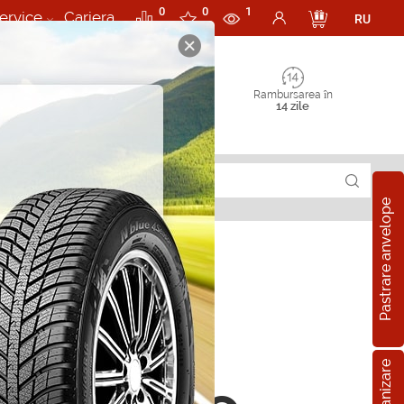
0
0
1
ervice
Cariera
RU
Rambursarea în
14 zile
Pastrare anvelope
rii