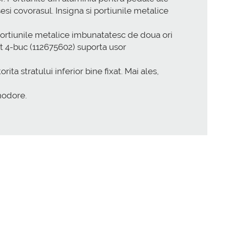
si covorasul. Insigna si portiunile metalice
 Portiunile metalice imbunatatesc de doua ori
t 4-buc (112675602) suporta usor
 stratului inferior bine fixat. Mai ales,
nodore.