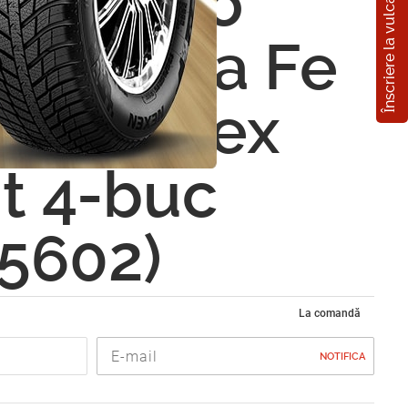
Înscriere la vulcanizare
ase auto
ai Santa Fe
/2010 Rex
t 4-buc
75602)
La comandă
NOTIFICA