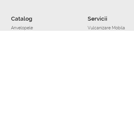
Catalog
Servicii
Anvelopele
Vulcanizare Mobila
Jante
Stocare anvelope
Uleiuri de motor
Schimbarea anvelopelo
Acumulatoare auto
Taierea benzii de rulare
Accesorii
Ajutor tehnic in caz de 
Sisteme de alarma auto
Asistenta tehnica la blo
Alimentarea cu combust
Pornirea acumulatorului
Repararea anvelopelor
Echilibrare anvelope