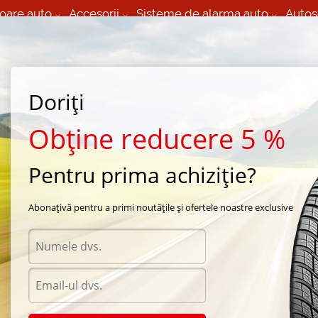
oare auto
Accesorii
Sisteme de alarma auto
Autos
60 066 000
+373 60 608 000
izare Mobila 24/7 non
Service auto in Chisinau
 toate regiunile
(L-V) 9:00 - 19:00
Doriți
(Sî) 09:00-19:00
Strada Calea Basarabiei 44
Obține reducere 5 %
Pentru prima achiziție?
e ab 01/2010 Rex graphit 4-buc (112675602)
Abonațivă pentru a primi noutățile și ofertele noastre exclusive
Acceso