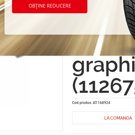
Covor
OBȚINE REDUCERE
Hyund
ab 01
graphi
(1126
Cod produs: AT-168924
LA COMANDA