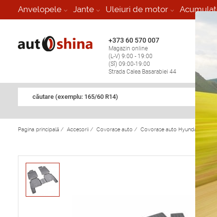
-
Anvelopele
Jante
Uleiuri de motor
Acumulat
+373 60 570 007
+373 
Magazin online
Vulcan
(L-V) 9:00 - 19:00
stop în
(Sî) 09:00-19:00
Strada Calea Basarabiei 44
căutare (exemplu: 165/60 R14)
Pagina principală
/
Accesorii
/
Covorase auto
/
Covorase auto Hyundai Santa F