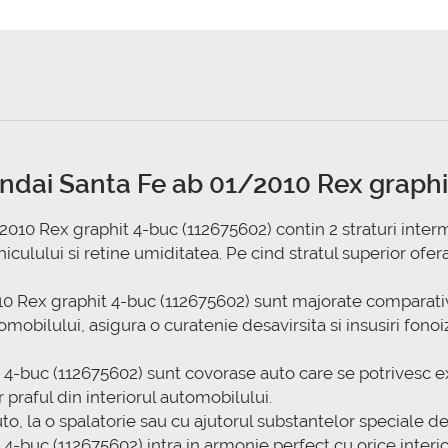
undai Santa Fe ab 01/2010 Rex graphi
10 Rex graphit 4-buc (112675602) contin 2 straturi interm
culului si retine umiditatea. Pe cind stratul superior ofera
0 Rex graphit 4-buc (112675602) sunt majorate comparati
tomobilului, asigura o curatenie desavirsita si insusiri fo
4-buc (112675602) sunt covorase auto care se potrivesc e
or praful din interiorul automobilului.
to, la o spalatorie sau cu ajutorul substantelor speciale de
-buc (112675602) intra in armonie perfect cu orice interio