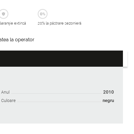
Garanție extinsă
20% la păstrare sezonieră
itatea la operator
2010
Anul
negru
Culoare