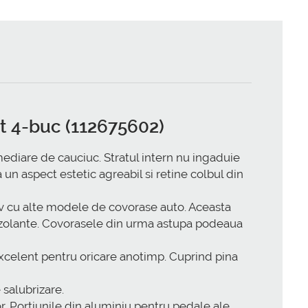
t 4-buc (112675602)
ediare de cauciuc. Stratul intern nu ingaduie
 un aspect estetic agreabil si retine colbul din
v cu alte modele de covorase auto. Aceasta
noizolante. Covorasele din urma astupa podeaua
xcelent pentru oricare anotimp. Cuprind pina
 salubrizare.
r. Portiunile din aluminiu pentru pedale ale