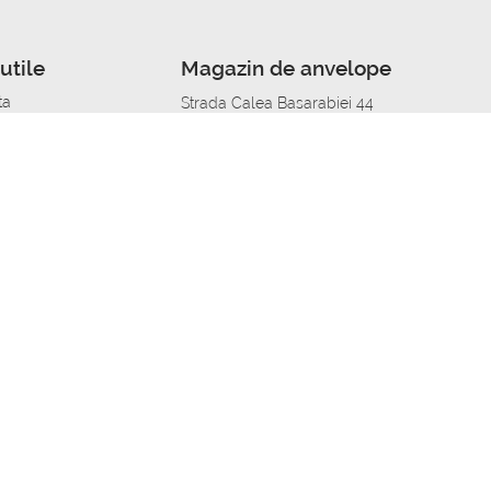
utile
Magazin de anvelope
ta
Strada Calea Basarabiei 44
edit
Service auto in Chisinau
a automobil
unile anvelopelor
Strada Calea Basarabiei 44
pelor în orașe
alitate
Aplicația Autoshina de pe telefon
itii Piese Auto Job
 Vulcanizare Mobila_de
 lucru
ailing centru Job
caroserie Job
o fara experienta Job
u Job