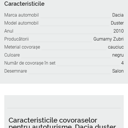
Caracteristicile
Marca automobil
Dacia
Model automobil
Duster
Anul
2010
Producătorii
Gumarny Zubri
Meterial covoraşe
cauciuc
Culoare
negru
Număr de covoraşe în set
4
Desemnare
Salon
Caracteristicile covoraselor
pentru autoturisme, Dacia duster