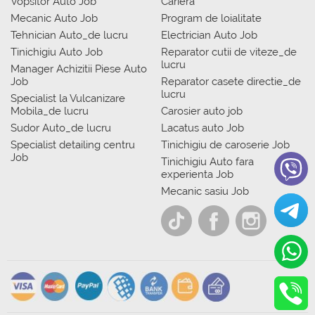
Vopsitor Auto Job
Cariera
Mecanic Auto Job
Program de loialitate
Tehnician Auto_de lucru
Electrician Auto Job
Tinichigiu Auto Job
Reparator cutii de viteze_de
lucru
Manager Achizitii Piese Auto
Job
Reparator casete directie_de
lucru
Specialist la Vulcanizare
Mobila_de lucru
Carosier auto job
Sudor Auto_de lucru
Lacatus auto Job
Specialist detailing centru
Tinichigiu de caroserie Job
Job
Tinichigiu Auto fara
experienta Job
Mecanic sasiu Job