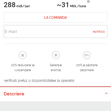
288
~31
mdl/1шт
MDL/lună
LA COMANDA
NOTIFICA
20% reducere la
Garanție
20% la păstrare
vulcanizare
extinsă
sezonieră
verificati pretul si disponibilitatea la operator
Descriere