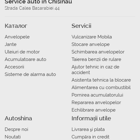
Service auto in Chisinau
Strada Calea Basarabiei 44
Каталог
Servicii
Anvelopele
Vulcanizare Mobila
Jante
Stocare anvelope
Uleiuri de motor
Schimbarea anvelopelor
Acumulatoare auto
Taierea benzii de rulare
Accesorii
Ajutor tehnic in caz de
accident
Sisteme de alarma auto
Asistenta tehnica la blocare
Alimentarea cu combustibil
Pornirea acumulatorului
Repararea anvelopelor
Echilibrare anvelope
Autoshina
Informații utile
Despre noi
Livrarea şi plata
Noutati
Сumpăra in credit