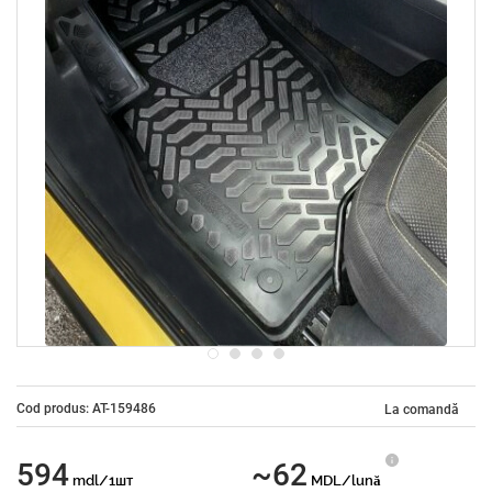
Cod produs: AT-159486
La comandă
594
~62
mdl/1шт
MDL/lună