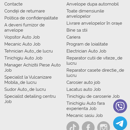
Contacte
Anvelope dupa automobil
Condiții de returnare
Toate dimensiunile
anvelopelor
Politica de confidențialitate
Livrare anvelopelor în orașe
A deveni furnizor de
anvelope
Bine sa stii
Vopsitor Auto Job
Cariera
Mecanic Auto Job
Program de loialitate
Tehnician Auto_de lucru
Electrician Auto Job
Tinichigiu Auto Job
Reparator cutii de viteze_de
lucru
Manager Achizitii Piese Auto
Job
Reparator casete directie_de
lucru
Specialist la Vulcanizare
Mobila_de lucru
Carosier auto job
Sudor Auto_de lucru
Lacatus auto Job
Specialist detailing centru
Tinichigiu de caroserie Job
Job
Tinichigiu Auto fara
experienta Job
Mecanic sasiu Job