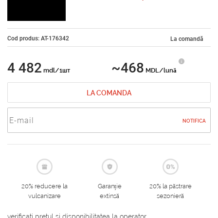
Cod produs: AT-176342
La comandă
4 482
~468
mdl/1шт
MDL/lună
LA COMANDA
NOTIFICA
20% reducere la
Garanție
20% la păstrare
vulcanizare
extinsă
sezonieră
verificati pretul si disponibilitatea la operator