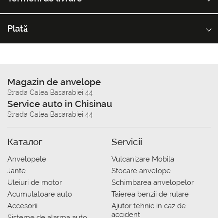
Plată
Magazin de anvelope
Strada Calea Basarabiei 44
Service auto in Chisinau
Strada Calea Basarabiei 44
Каталог
Servicii
Anvelopele
Vulcanizare Mobila
Jante
Stocare anvelope
Uleiuri de motor
Schimbarea anvelopelor
Acumulatoare auto
Taierea benzii de rulare
Accesorii
Ajutor tehnic in caz de
accident
Sisteme de alarma auto