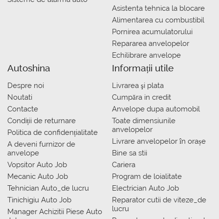
Asistenta tehnica la blocare
Alimentarea cu combustibil
Pornirea acumulatorului
Repararea anvelopelor
Echilibrare anvelope
Autoshina
Informații utile
Despre noi
Livrarea şi plata
Noutati
Сumpăra in credit
Contacte
Anvelope dupa automobil
Condiții de returnare
Toate dimensiunile
anvelopelor
Politica de confidențialitate
Livrare anvelopelor în orașe
A deveni furnizor de
anvelope
Bine sa stii
Vopsitor Auto Job
Cariera
Mecanic Auto Job
Program de loialitate
Tehnician Auto_de lucru
Electrician Auto Job
Tinichigiu Auto Job
Reparator cutii de viteze_de
lucru
Manager Achizitii Piese Auto