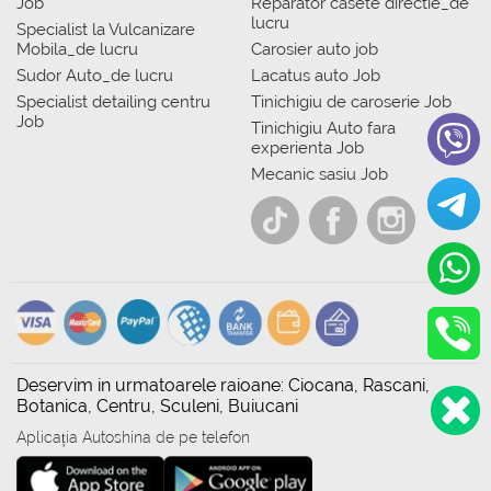
Job
Reparator casete directie_de
lucru
Specialist la Vulcanizare
Mobila_de lucru
Carosier auto job
Sudor Auto_de lucru
Lacatus auto Job
Specialist detailing centru
Tinichigiu de caroserie Job
Job
Tinichigiu Auto fara
experienta Job
Mecanic sasiu Job
Deservim in urmatoarele raioane: Ciocana, Rascani,
Botanica, Centru, Sculeni, Buiucani
Aplicația Autoshina de pe telefon