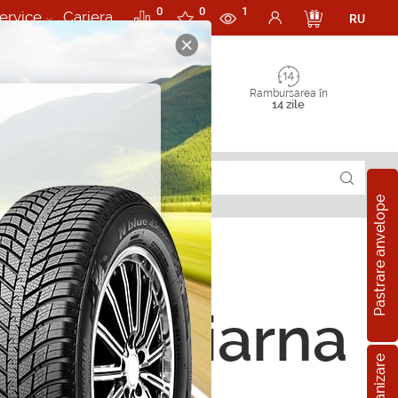
0
0
1
ervice
Cariera
RU
Rambursarea în
14 zile
Pastrare anvelope
185 R14C 102/100Q
ope de iarna