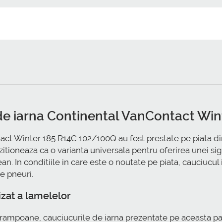
 de iarna Continental VanContact Wi
ct Winter 185 R14C 102/100Q au fost prestate pe piata di
zitioneaza ca o varianta universala pentru oferirea unei s
 In conditiile in care este o noutate pe piata, cauciucul i
e pneuri.
izat a lamelelor
 crampoane, cauciucurile de iarna prezentate pe aceasta pag