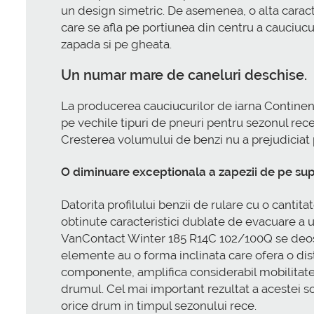
un design simetric. De asemenea, o alta cara
care se afla pe portiunea din centru a cauciuc
zapada si pe gheata.
Un numar mare de caneluri deschise.
La producerea cauciucurilor de iarna Continen
pe vechile tipuri de pneuri pentru sezonul rec
Cresterea volumului de benzi nu a prejudiciat p
O diminuare exceptionala a zapezii de pe sup
Datorita profilului benzii de rulare cu o cant
obtinute caracteristici dublate de evacuare a u
VanContact Winter 185 R14C 102/100Q se deose
elemente au o forma inclinata care ofera o dis
componente, amplifica considerabil mobilitatea
drumul. Cel mai important rezultat a acestei so
orice drum in timpul sezonului rece.