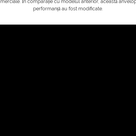
rciale. În comparație cu modelul anterior, această anvelopă a 
performanță au fost modificate.