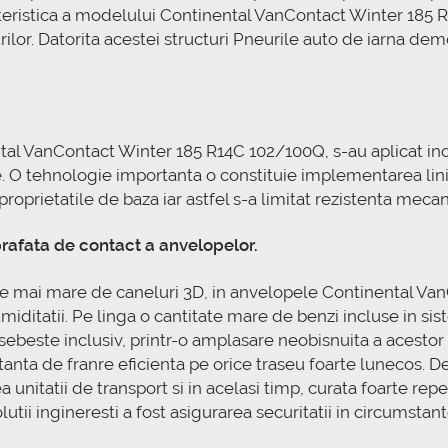
cteristica a modelului Continental VanContact Winter 185
urilor. Datorita acestei structuri Pneurile auto de iarna
tal VanContact Winter 185 R14C 102/100Q, s-au aplicat ino
e. O tehnologie importanta o constituie implementarea lin
roprietatile de baza iar astfel s-a limitat rezistenta meca
rafata de contact a anvelopelor.
itate mai mare de caneluri 3D, in anvelopele Continental V
miditatii. Pe linga o cantitate mare de benzi incluse in si
beste inclusiv, printr-o amplasare neobisnuita a acesto
tanta de franre eficienta pe orice traseu foarte lunecos.
 unitatii de transport si in acelasi timp, curata foarte r
lutii ingineresti a fost asigurarea securitatii in circumsta