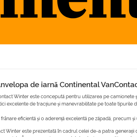
nvelopa de iarnă Continental VanConta
ontact Winter este concepută pentru utilizarea pe camionete 
tici excelente de tracțiune și manevrabilitate pe toate tipurile 
ânare eficientă și o aderență excelentă pe zăpadă, precum și u
t Winter este prezentată în cadrul celei de-a patra generații