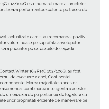
 R14C 102/100Q este numarul mare a lamelelor
 demonstreaza performanteexcelente pe trasee de
vatiiactualizate care s-au recomandat pozitiv
iilor voluminoase pe suprafata anvelopelor.
nica a pneurilor pe carosabile de zapada.
anContact Winter 185 R14C 102/100Q, au fost
stemul de evacuare a apei, Continental
r componente. Marea majoritate a acestor
 De asemenea, combinarea inteligenta a acestor
epede umeazeala de pe portiunea de legatura cu
ntele unor proprietati eficiente de manevrare pe