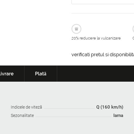
20% reducere la vulcanizare
verificati pretul si disponibil
ivrare
Plată
Q (160 km/h)
Indicele de viteză
Iarna
Sezonalitate