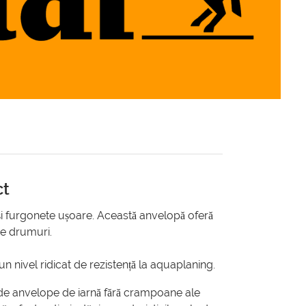
ct
și furgonete ușoare. Această anvelopă oferă
de drumuri.
n nivel ridicat de rezistență la aquaplaning.
 de anvelope de iarnă fără crampoane ale