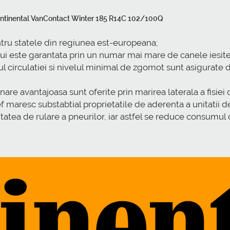
a Continental VanContact Winter 185 R14C 102/100Q
ntru statele din regiunea est-europeana;
i este garantata prin un numar mai mare de canele iesite i
pul circulatiei si nivelul minimal de zgomot sunt asigurate 
frinare avantajoasa sunt oferite prin marirea laterala a fisi
f maresc substabtial proprietatile de aderenta a unitatii 
tatea de rulare a pneurilor, iar astfel se reduce consumul