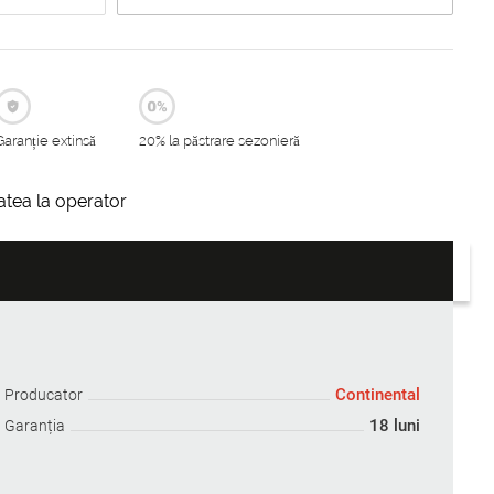
Garanție extinsă
20% la păstrare sezonieră
itatea la operator
Continental
Producator
18 luni
Garanția