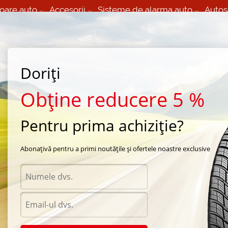
oare auto
Accesorii
Sisteme de alarma auto
Autos
60 066 000
+373 60 608 000
izare Mobila 24/7 non
Service auto in Chisinau
 toate regiunile
(L-V) 9:00 - 19:00
Doriți
(Sî) 09:00-19:00
Strada Calea Basarabiei 44
Obține reducere 5 %
Pentru prima achiziție?
e iarna Continental
/
Continental VanContact Winter
/
Continental VanContact Winter 
Abonațivă pentru a primi noutățile și ofertele noastre exclusive
Anvel