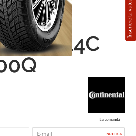
Înscriere la vulcanizare
nental
ntact
r 185 R14C
00Q
La comandă
NOTIFICA