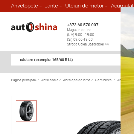
-
Anvelopele
Jante
Uleiuri de motor
Acumulat
+373 60 570 007
+373 
Magazin online
Vulcan
(L-V) 9:00 - 19:00
stop în
(Sî) 09:00-19:00
Strada Calea Basarabiei 44
căutare (exemplu: 165/60 R14)
Pagina principală
/
Anvelopele
/
Anvelope de iarna
/
Continental
/
Anvelope d