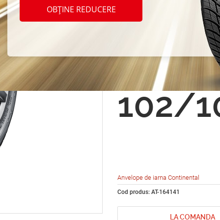
Conti
OBȚINE REDUCERE
VanCo
Winte
102/1
Anvelope de iarna Continental
Cod produs: AT-164141
LA COMANDA