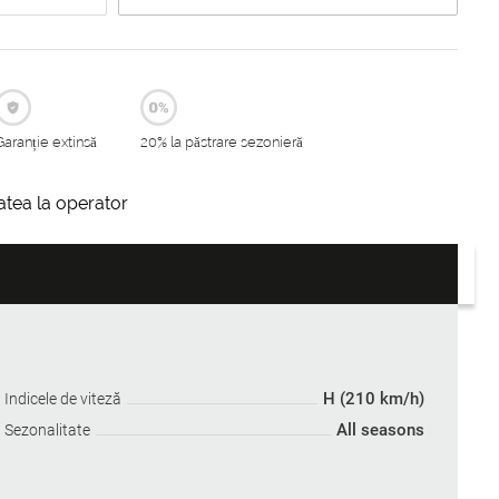
Garanție extinsă
20% la păstrare sezonieră
itatea la operator
H (210 km/h)
Indicele de viteză
All seasons
Sezonalitate