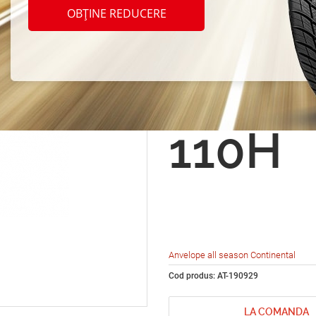
seaso
OBȚINE REDUCERE
Contin
Sport
110H
Anvelope all season Continental
Cod produs: AT-190929
LA COMANDA