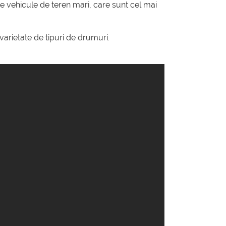
 vehicule de teren mari, care sunt cel mai
arietate de tipuri de drumuri.