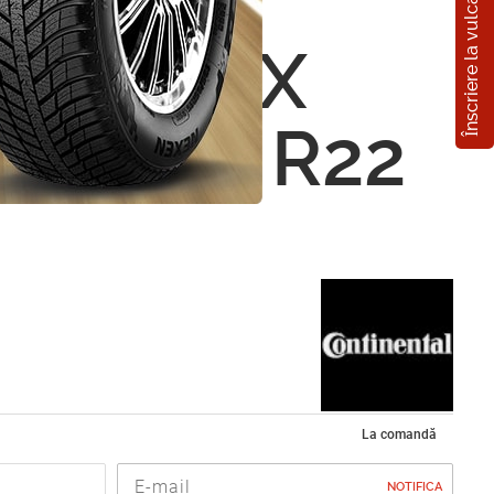
Înscriere la vulcanizare
n
ental LX
 285/40 R22
La comandă
NOTIFICA