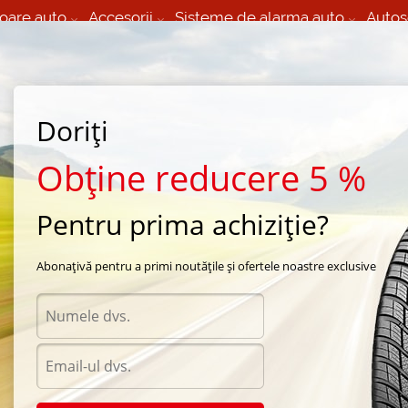
oare auto
Accesorii
Sisteme de alarma auto
Autos
60 066 000
+373 60 608 000
izare Mobila 24/7 non
Service auto in Chisinau
 toate regiunile
(L-V) 9:00 - 19:00
Doriți
(Sî) 09:00-19:00
Strada Calea Basarabiei 44
Obține reducere 5 %
Pentru prima achiziție?
 all season Continental
/
ContiCrossContact LX Sport
/
Continental LX Sport 285/40 
Abonațivă pentru a primi noutățile și ofertele noastre exclusive
Anvelo