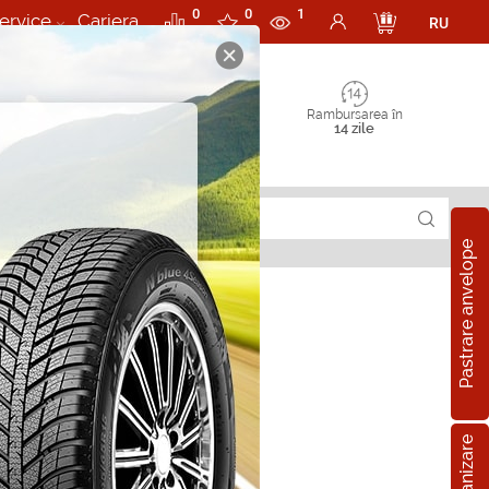
0
0
1
ervice
Cariera
RU
Rambursarea în
14 zile
Pastrare anvelope
R22 110H
pe all