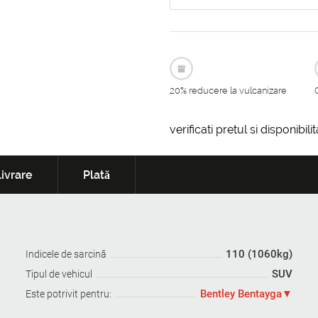
20% reducere la vulcanizare
verificati pretul si disponibil
ivrare
Plată
110 (1060kg)
Indicele de sarcină
SUV
Tipul de vehicul
Bentley Bentayga
Este potrivit pentru: