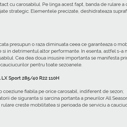
t cu carosabilul. Pe linga acest fapt, banda de rulare a c
jate strategic. Elementele precizate, deshidrateaza supraf
lancata presupun o raza diminuata ceea ce garanteaza o mob
e si in detrimentul altor performante. In esenta, astfel s-
abilul. Cea dea doua insusire importanta se manifesta pri
 cauciucurilor pentru toate sezoanele.
al LX Sport 285/40 R22 110H
 o coeziune fiabila pe orice carosabil, indiferent de sezon;
atorii de siguranta si sarcina portanta a pneurilor All Sea
 rulare creste mobilitatea si perioada de serviciu a cauciuc