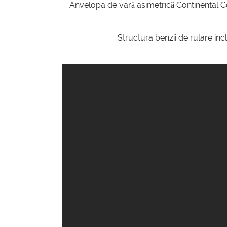
Anvelopa de vară asimetrică Continental C
Structura benzii de rulare in