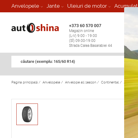
-
Anvelopele
Jante
Uleiuri de motor
Acumulat
+373 60 570 007
+373 
Magazin online
Vulcan
(L-V) 9:00 - 19:00
stop în
(Sî) 09:00-19:00
Strada Calea Basarabiei 44
căutare (exemplu: 165/60 R14)
Pagina principală
/
Anvelopele
/
Anvelope all season
/
Continental
/
Anvelope