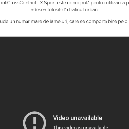
ontiCrossContact LX Sport este concepută pentru utilizarea pe
adesea folosite în traficul urban.
clude un număr mare de lameluri, care se comportă bine pe o v