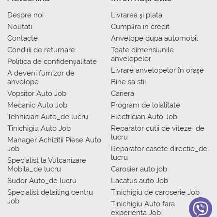
Despre noi
Livrarea şi plata
Noutati
Сumpăra in credit
Contacte
Anvelope dupa automobil
Condiții de returnare
Toate dimensiunile
anvelopelor
Politica de confidențialitate
Livrare anvelopelor în orașe
A deveni furnizor de
anvelope
Bine sa stii
Vopsitor Auto Job
Cariera
Mecanic Auto Job
Program de loialitate
Tehnician Auto_de lucru
Electrician Auto Job
Tinichigiu Auto Job
Reparator cutii de viteze_de
lucru
Manager Achizitii Piese Auto
Job
Reparator casete directie_de
lucru
Specialist la Vulcanizare
Mobila_de lucru
Carosier auto job
Sudor Auto_de lucru
Lacatus auto Job
Specialist detailing centru
Tinichigiu de caroserie Job
Job
Tinichigiu Auto fara
experienta Job