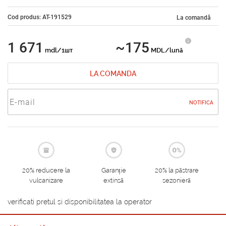
Cod produs: AT-191529
La comandă
1 671
~175
mdl/1шт
MDL/lună
LA COMANDA
NOTIFICA
20% reducere la
Garanție
20% la păstrare
vulcanizare
extinsă
sezonieră
verificati pretul si disponibilitatea la operator