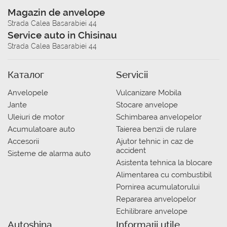
Magazin de anvelope
Strada Calea Basarabiei 44
Service auto in Chisinau
Strada Calea Basarabiei 44
Каталог
Servicii
Anvelopele
Vulcanizare Mobila
Jante
Stocare anvelope
Uleiuri de motor
Schimbarea anvelopelor
Acumulatoare auto
Taierea benzii de rulare
Accesorii
Ajutor tehnic in caz de
accident
Sisteme de alarma auto
Asistenta tehnica la blocare
Alimentarea cu combustibil
Pornirea acumulatorului
Repararea anvelopelor
Echilibrare anvelope
Autoshina
Informații utile