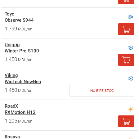
Toyo
Observe S944
1 799
MDL/un
Unigrip
Winter Pro S100
1 450
MDL/un
Viking
WinTech NewGen
1 450
MDL/un
NU E PE STOC
RoadX
RXMotion H12
1 205
MDL/un
Rosava