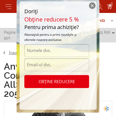
0
Doriți
Obține reducere 5 %
Contactați-ne
Serviciu de comandă
Pentru prima achiziție?
Pagina principală
/
Continental AllSeasonContact 205/55 R16
Abonațivă pentru a primi noutățile și
91H
ofertele noastre exclusive
Înapoi
Anvelope all season
Continental
OBȚINE REDUCERE
AllSeasonContact
205/55 R16 91H