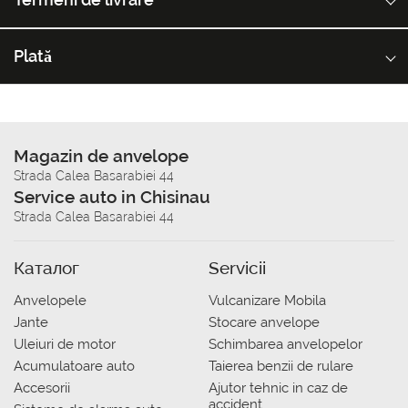
Plată
Magazin de anvelope
Strada Calea Basarabiei 44
Service auto in Chisinau
Strada Calea Basarabiei 44
Каталог
Servicii
Anvelopele
Vulcanizare Mobila
Jante
Stocare anvelope
Uleiuri de motor
Schimbarea anvelopelor
Acumulatoare auto
Taierea benzii de rulare
Accesorii
Ajutor tehnic in caz de
accident