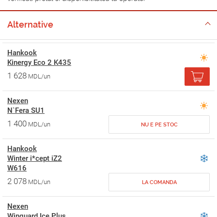
Alternative
Hankook
Kinergy Eco 2 K435
1 628
MDL/un
Nexen
N`Fera SU1
1 400
MDL/un
NU E PE STOC
Hankook
Winter i*cept iZ2
W616
2 078
MDL/un
LA COMANDA
Nexen
Winguard Ice Plus