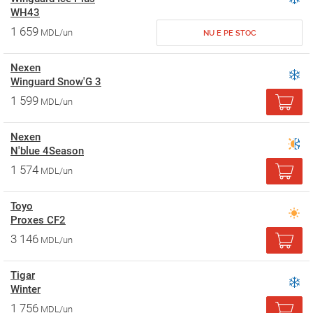
WH43
1 659
MDL/un
NU E PE STOC
Nexen
Winguard Snow'G 3
1 599
MDL/un
Nexen
N'blue 4Season
1 574
MDL/un
Toyo
Proxes CF2
3 146
MDL/un
Tigar
Winter
1 756
MDL/un