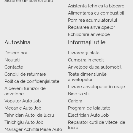
Sisteme de alarma auto
Asistenta tehnica la blocare
Alimentarea cu combustibil
Pornirea acumulatorului
Repararea anvelopelor
Echilibrare anvelope
Autoshina
Informații utile
Despre noi
Livrarea şi plata
Noutati
Сumpăra in credit
Contacte
Anvelope dupa automobil
Condiții de returnare
Toate dimensiunile
anvelopelor
Politica de confidențialitate
Livrare anvelopelor în orașe
A deveni furnizor de
anvelope
Bine sa stii
Vopsitor Auto Job
Cariera
Mecanic Auto Job
Program de loialitate
Tehnician Auto_de lucru
Electrician Auto Job
Tinichigiu Auto Job
Reparator cutii de viteze_de
lucru
Manager Achizitii Piese Auto