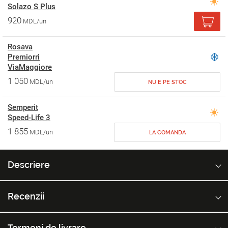
Solazo S Plus
920
MDL/un
Rosava
Premiorri
ViaMaggiore
1 050
MDL/un
NU E PE STOC
Semperit
Speed-Life 3
1 855
MDL/un
LA COMANDA
Descriere
Recenzii
Termeni de livrare