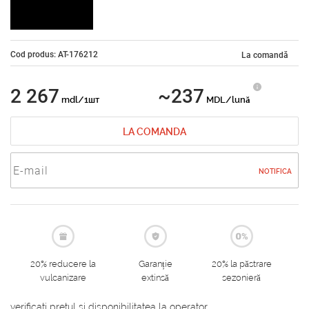
Cod produs: AT-176212
La comandă
2 267
~237
mdl/1шт
MDL/lună
LA COMANDA
NOTIFICA
20% reducere la
Garanție
20% la păstrare
vulcanizare
extinsă
sezonieră
verificati pretul si disponibilitatea la operator