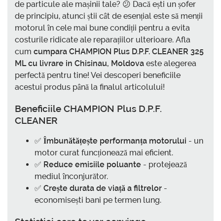
de particule ale mașinii tale? 😕 Dacă ești un șofer
de principiu, atunci știi cât de esențial este să menții
motorul în cele mai bune condiții pentru a evita
costurile ridicate ale reparațiilor ulterioare. Afla
cum
cumpara CHAMPION Plus D.P.F. CLEANER 325
ML cu livrare in Chisinau, Moldova
este alegerea
perfectă pentru tine! Vei descoperi beneficiile
acestui produs până la finalul articolului!
Beneficiile CHAMPION Plus D.P.F.
CLEANER
✅
Îmbunătățește performanța motorului
- un
motor curat funcționează mai eficient.
✅
Reduce emisiile poluante
- protejează
mediul înconjurător.
✅
Crește durata de viață a filtrelor
-
economisești bani pe termen lung.