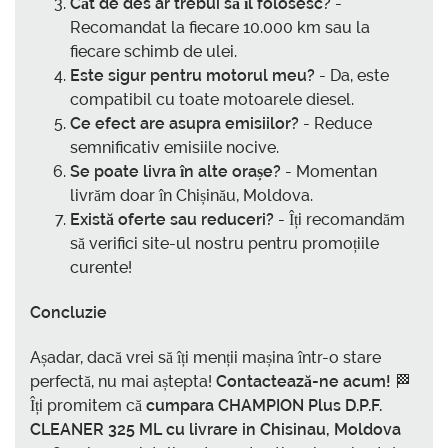
Cât de des ar trebui să îl folosesc?
-
Recomandat la fiecare 10.000 km sau la
fiecare schimb de ulei.
Este sigur pentru motorul meu?
- Da, este
compatibil cu toate motoarele diesel.
Ce efect are asupra emisiilor?
- Reduce
semnificativ emisiile nocive.
Se poate livra în alte orașe?
- Momentan
livrăm doar în Chișinău, Moldova.
Există oferte sau reduceri?
- Îți recomandăm
să verifici site-ul nostru pentru promoțiile
curente!
Concluzie
Așadar, dacă vrei să îți menții mașina într-o stare
perfectă, nu mai aștepta!
Contactează-ne acum!
🏁
Îți promitem că
cumpara CHAMPION Plus D.P.F.
CLEANER 325 ML cu livrare in Chisinau, Moldova