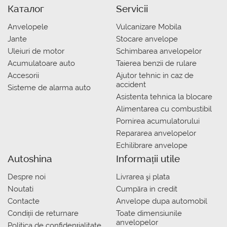
Каталог
Servicii
Anvelopele
Vulcanizare Mobila
Jante
Stocare anvelope
Uleiuri de motor
Schimbarea anvelopelor
Acumulatoare auto
Taierea benzii de rulare
Accesorii
Ajutor tehnic in caz de
accident
Sisteme de alarma auto
Asistenta tehnica la blocare
Alimentarea cu combustibil
Pornirea acumulatorului
Repararea anvelopelor
Echilibrare anvelope
Autoshina
Informații utile
Despre noi
Livrarea şi plata
Noutati
Сumpăra in credit
Contacte
Anvelope dupa automobil
Condiții de returnare
Toate dimensiunile
anvelopelor
Politica de confidențialitate