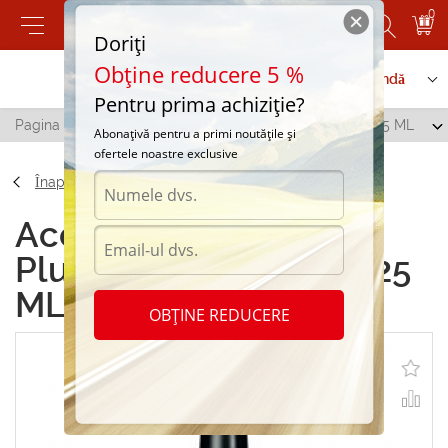
0
Doriți
Obține reducere 5 %
Contactați-ne
Serviciu de comandă
Pentru prima achiziție?
Pagina principală
/
CHAMPION Plus D.P.F. CLEANER 325 ML
Abonațivă pentru a primi noutățile și
ofertele noastre exclusive
Înapoi
Accesorii CHAMPION
Plus D.P.F. CLEANER 325
ML
OBȚINE REDUCERE