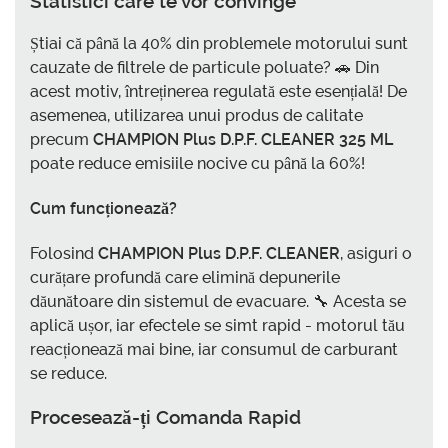
Statistici care te vor convinge
Știai că până la 40% din problemele motorului sunt
cauzate de filtrele de particule poluate? 🚗 Din
acest motiv, întreținerea regulată este esențială! De
asemenea, utilizarea unui produs de calitate
precum
CHAMPION Plus D.P.F. CLEANER 325 ML
poate reduce emisiile nocive cu până la 60%!
Cum funcționează?
Folosind
CHAMPION Plus D.P.F. CLEANER
, asiguri o
curățare profundă care elimină depunerile
dăunătoare din sistemul de evacuare. 🔧 Acesta se
aplică ușor, iar efectele se simt rapid - motorul tău
reacționează mai bine, iar consumul de carburant
se reduce.
Procesează-ți Comanda Rapid