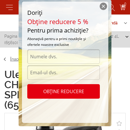
0
Doriți
Obține reducere 5 %
Contactați-ne
Serviciu de comandă
Pentru prima achiziție?
Pagina principală
/
CHAMPION OEM SPECIFIC 5W30 C2 4L
Abonațivă pentru a primi noutățile și
(65610)
ofertele noastre exclusive
Înapoi
Uleiuri de motor
CHAMPION OEM
OBȚINE REDUCERE
SPECIFIC 5W30 C2 4L
(65610)