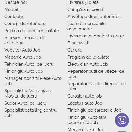
Despre noi
Livrarea şi plata
Noutati
Сumpăra in credit
Contacte
Anvelope dupa automobil
Condiții de returnare
Toate dimensiunile
anvelopelor
Politica de confidențialitate
Livrare anvelopelor în orașe
A deveni furnizor de
anvelope
Bine sa stii
Vopsitor Auto Job
Cariera
Mecanic Auto Job
Program de loialitate
Tehnician Auto_de lucru
Electrician Auto Job
Tinichigiu Auto Job
Reparator cutii de viteze_de
lucru
Manager Achizitii Piese Auto
Job
Reparator casete directie_de
lucru
Specialist la Vulcanizare
Mobila_de lucru
Carosier auto job
Sudor Auto_de lucru
Lacatus auto Job
Specialist detailing centru
Tinichigiu de caroserie Job
Job
Tinichigiu Auto fara
experienta Job
Mecanic sasiu Job