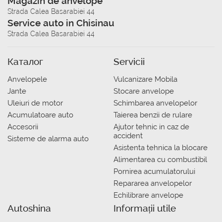
Magazin de anvelope
Strada Calea Basarabiei 44
Service auto in Chisinau
Strada Calea Basarabiei 44
Каталог
Servicii
Anvelopele
Vulcanizare Mobila
Jante
Stocare anvelope
Uleiuri de motor
Schimbarea anvelopelor
Acumulatoare auto
Taierea benzii de rulare
Accesorii
Ajutor tehnic in caz de
accident
Sisteme de alarma auto
Asistenta tehnica la blocare
Alimentarea cu combustibil
Pornirea acumulatorului
Repararea anvelopelor
Echilibrare anvelope
Autoshina
Informații utile