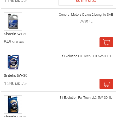
1 148
MDL/un
NU E PE STOC
General Motors Dexos2 Longlife SAE
5W30 4L
Sintetic 5W-30
545
MDL/un
Elf Evolution FullTech LLX 5W-30 5L
Sintetic 5W-30
1 340
MDL/un
Elf Evolution FullTech LLX 5W-30 1L