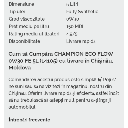
Dimensiune
5 Litri
Tip ulei
Fully Synthetic
Grad vâscozitate
0W30
Pret mediu pe litru
150 MDL
Rating mediu utilizatori
4.9/5
Disponibilitate
Livrare rapidă
Cum să
Cumpăra CHAMPION ECO FLOW
0W30 FE 5L (14105) cu livrare în Chișinău,
Moldova
Comandarea acestui produs este simplă! 🛒 Poți să
ne suni sau să ne vizitezi în magazinul nostru din
Chișinău. Oferim livrare rapidă și eficientă, astfel încât
să nu trebuiască să aștepți mult pentru a-ți îngriji
automobilul.
Întrebări frecvente