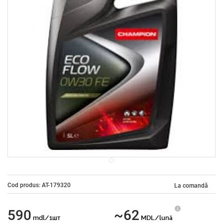
Cod produs: AT-179320
La comandă
590
~62
mdl/1шт
MDL/lună