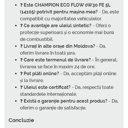
❓
Este
CHAMPION ECO FLOW 0W30 FE 5L
(14105)
potrivit pentru mașina mea?
- Da, este
compatibil cu majoritatea vehiculelor.
❓
Ce avantaje are uleiul sintetic?
- Oferă o
protecție superioară și o economie mai bună
de combustibil.
❓
Livrați în alte orașe din Moldova?
- Da,
oferim livrare în toată țara.
❓
Care este termenul de livrare?
- În general,
livrarea se face în maxim 24 de ore.
❓
Pot plăti online?
- Da, acceptăm plăți online
și la livrare.
❓
Uleiul este certificat?
- Da, respectă toate
standardele internaționale.
❓
Există o garanție pentru acest produs?
- Da,
oferim o garanție de satisfacție.
Concluzie