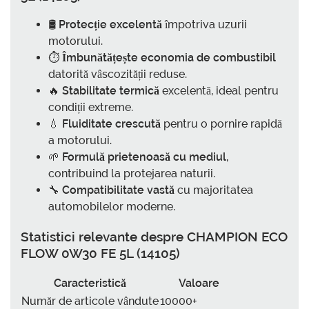
🛢️
Protecție excelentă
împotriva uzurii
motorului.
⏱️
Îmbunătățește economia de combustibil
datorită vâscozității reduse.
🔥
Stabilitate termică
excelentă, ideal pentru
condiții extreme.
💧
Fluiditate crescută
pentru o pornire rapidă
a motorului.
🌱
Formulă prietenoasă cu mediul
,
contribuind la protejarea naturii.
🔧
Compatibilitate vastă
cu majoritatea
automobilelor moderne.
Statistici relevante despre
CHAMPION ECO
FLOW 0W30 FE 5L (14105)
Caracteristică
Valoare
Număr de articole vândute
10000+