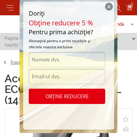
0
Doriți
Obține reducere 5 %
Contactați-ne
Serviciu de comandă
Pentru prima achiziție?
Pagina principală
/
CHAMPION ECO FLOW 0W30 FE 5L
Abonațivă pentru a primi noutățile și
(14105)
ofertele noastre exclusive
Înapoi
Accesorii CHAMPION
ECO FLOW 0W30 FE 5L
OBȚINE REDUCERE
(14105)