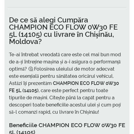
De ce să alegi
Cumpăra
CHAMPION ECO FLOW 0W30 FE
5L (14105) cu livrare în Chișinău,
Moldova
?
Te-ai întrebat vreodată care este cel mai bun mod
de a-ți întreține mașina și a-i asigura o performanță
optimă? 🤔 Folosirea uleiului de motor adecvat
este esențială pentru sănătatea oricărui vehicul.
Astăzi îți prezentăm
CHAMPION ECO FLOW 0W30
FE 5L (14105)
, care este perfect pentru toate
tipurile de mașini. Citește până la capăt pentru a
descoperi toate beneficiile acestui ulei și cum poți
să-l comanzi rapid, cu livrare în Chișinău!
Beneficiile
CHAMPION ECO FLOW 0W30 FE
5L (14105)