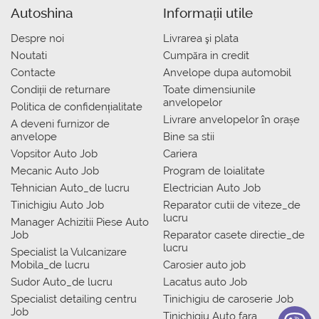
Autoshina
Informații utile
Despre noi
Livrarea şi plata
Noutati
Сumpăra in credit
Contacte
Anvelope dupa automobil
Condiții de returnare
Toate dimensiunile
anvelopelor
Politica de confidențialitate
Livrare anvelopelor în orașe
A deveni furnizor de
anvelope
Bine sa stii
Vopsitor Auto Job
Cariera
Mecanic Auto Job
Program de loialitate
Tehnician Auto_de lucru
Electrician Auto Job
Tinichigiu Auto Job
Reparator cutii de viteze_de
lucru
Manager Achizitii Piese Auto
Job
Reparator casete directie_de
lucru
Specialist la Vulcanizare
Mobila_de lucru
Carosier auto job
Sudor Auto_de lucru
Lacatus auto Job
Specialist detailing centru
Tinichigiu de caroserie Job
Job
Tinichigiu Auto fara