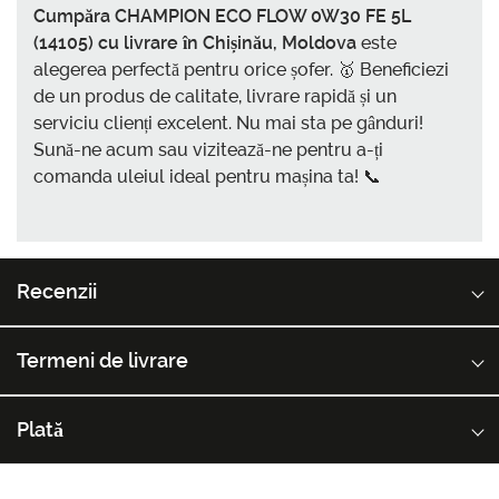
Cumpăra CHAMPION ECO FLOW 0W30 FE 5L
(14105) cu livrare în Chișinău, Moldova
este
alegerea perfectă pentru orice șofer. 🥇 Beneficiezi
de un produs de calitate, livrare rapidă și un
serviciu clienți excelent. Nu mai sta pe gânduri!
Sună-ne acum sau vizitează-ne pentru a-ți
comanda uleiul ideal pentru mașina ta! 📞
Recenzii
Termeni de livrare
Plată