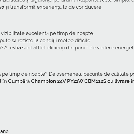
va
și transformă experiența ta de conducere.
vizibilitate excelentă pe timp de noapte.
te să reziste la condiții meteo dificile.
? Aceștia sunt altfel eficienți din punct de vedere energeti
lă pe timp de noapte? De asemenea, becurile de calitate po
d în
Cumpără Champion 24V PY21W CBM112S cu livrare în
oane