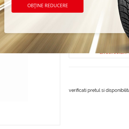
Champ
OBȚINE REDUCERE
PY21
Cod produs: AT-179292
LA COMANDA
verificati pretul si disponibil