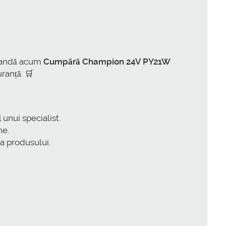
omandă acum
Cumpără Champion 24V PY21W
ranță. 🛒
 unui specialist.
ne.
ea produsului.