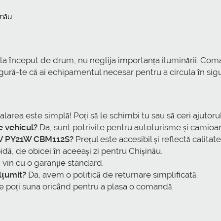
inău
u la început de drum, nu neglija importanța iluminării. C
igură-te că ai echipamentul necesar pentru a circula în sigu
alarea este simplă! Poți să le schimbi tu sau să ceri ajutorul
e vehicul?
Da, sunt potrivite pentru autoturisme și camioa
4V PY21W CBM112S?
Prețul este accesibil și reflectă calitat
idă, de obicei în aceeași zi pentru Chișinău.
in cu o garanție standard.
lțumit?
Da, avem o politică de returnare simplificată.
 poți suna oricând pentru a plasa o comandă.