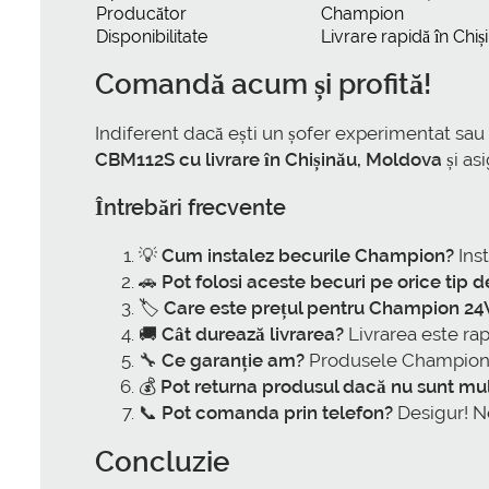
Producător
Champion
Disponibilitate
Livrare rapidă în Chiș
Comandă acum și profită!
Indiferent dacă ești un șofer experimentat sa
CBM112S cu livrare în Chișinău, Moldova
și as
Întrebări frecvente
💡
Cum instalez becurile Champion?
Inst
🚗
Pot folosi aceste becuri pe orice tip d
🏷️
Care este prețul pentru Champion 2
🚚
Cât durează livrarea?
Livrarea este rap
🔧
Ce garanție am?
Produsele Champion v
💰
Pot returna produsul dacă nu sunt mu
📞
Pot comanda prin telefon?
Desigur! Ne
Concluzie