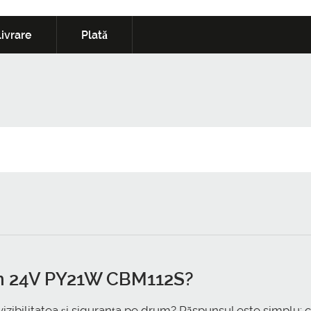
ivrare
Plată
n 24V PY21W CBM112S
?
vizibilitatea și siguranța pe drum? Răspunsul este simplu: c