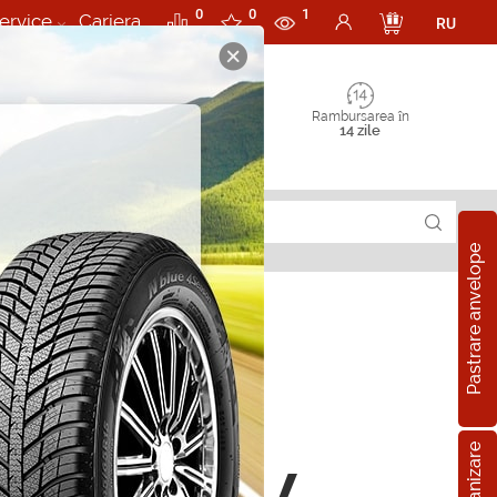
0
0
1
ervice
Cariera
RU
Rambursarea în
14 zile
Pastrare anvelope
rii