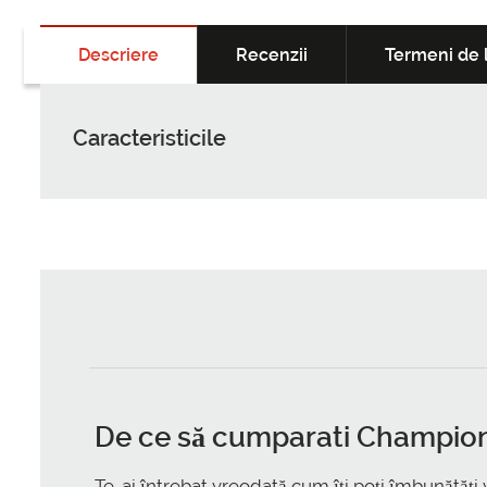
Descriere
Recenzii
Termeni de l
Caracteristicile
De ce să
cumparati Champio
Te-ai întrebat vreodată cum îți poți îmbunătăți 