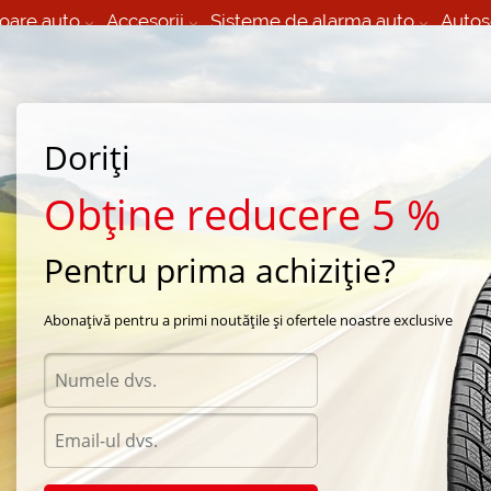
oare auto
Accesorii
Sisteme de alarma auto
Autos
60 066 000
+373 60 608 000
izare Mobila 24/7 non
Service auto in Chisinau
 toate regiunile
(L-V) 9:00 - 19:00
Doriți
(Sî) 09:00-19:00
Strada Calea Basarabiei 44
Obține reducere 5 %
Pentru prima achiziție?
Abonațivă pentru a primi noutățile și ofertele noastre exclusive
Acceso