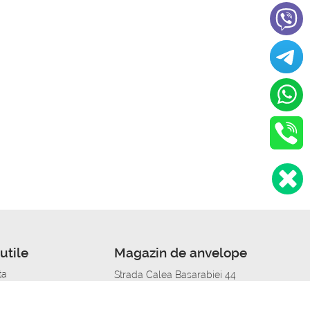
utile
Magazin de anvelope
ta
Strada Calea Basarabiei 44
edit
Service auto in Chisinau
a automobil