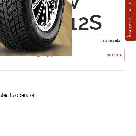
Înscriere la vulcanizare
ion 24V
W CBM112S
La comandă
NOTIFICA
itatea la operator