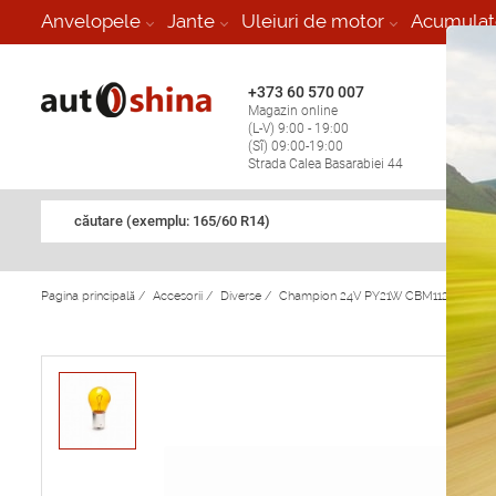
-
Anvelopele
Jante
Uleiuri de motor
Acumulat
+373 60 570 007
+373 
Magazin online
Vulcan
(L-V) 9:00 - 19:00
stop în
(Sî) 09:00-19:00
Strada Calea Basarabiei 44
căutare (exemplu: 165/60 R14)
Pagina principală
/
Accesorii
/
Diverse
/
Champion 24V PY21W CBM112S