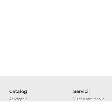
Catalog
Servicii
Anvelopele
Vulcanizare Mobila
Jante
Stocare anvelope
Uleiuri de motor
Schimbarea anvelopelo