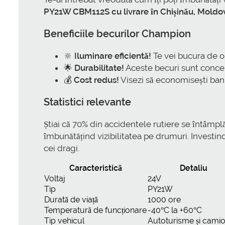
PY21W CBM112S cu livrare în Chișinău, Moldo
Beneficiile becurilor Champion
🔆
Iluminare eficientă!
Te vei bucura de o 
🌟
Durabilitate!
Aceste becuri sunt concepu
💰
Cost redus!
Visezi să economisești bani
Statistici relevante
Știai că 70% din accidentele rutiere se întâmp
îmbunătățind vizibilitatea pe drumuri. Investin
cei dragi.
Caracteristică
Detaliu
Voltaj
24V
Tip
PY21W
Durată de viață
1000 ore
Temperatură de funcționare
-40°C la +60°C
Tip vehicul
Autoturisme și cami