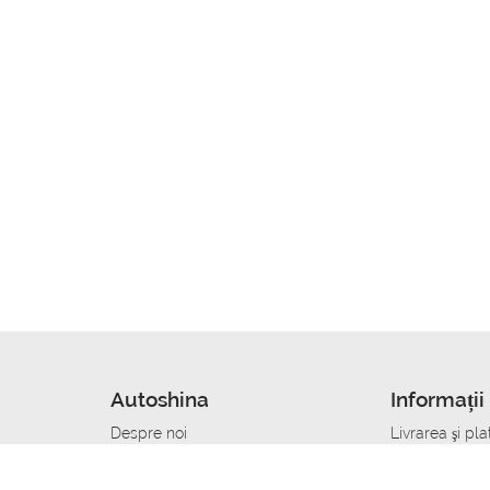
Autoshina
Informații 
Despre noi
Livrarea şi pla
Noutati
Сumpăra in cr
r
Cariera
Anvelope dup