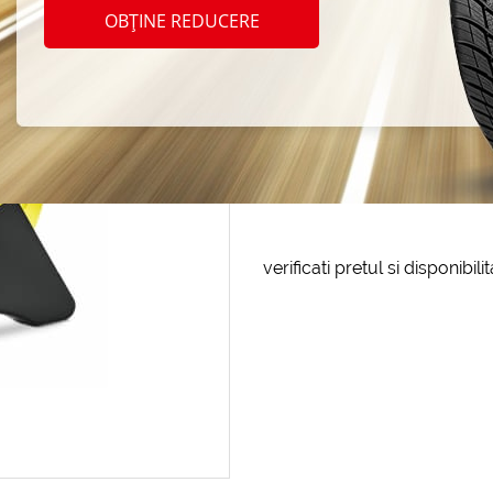
cu fur
OBȚINE REDUCERE
Cod produs: AT-189833
LA COMANDA
verificati pretul si disponibil