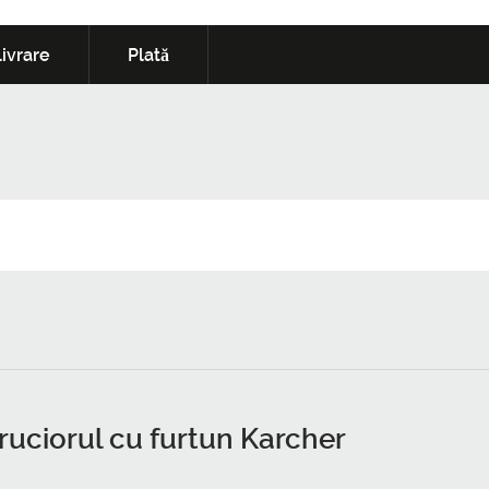
ivrare
Plată
ruciorul cu furtun Karcher