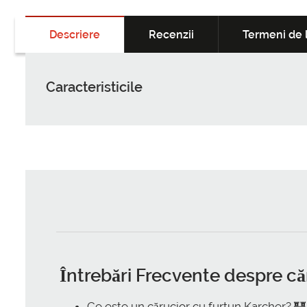
Descriere
Recenzii
Termeni de l
Caracteristicile
Întrebări Frecvente despre că
Ce este un cărucior cu furtun Karcher? 🏰