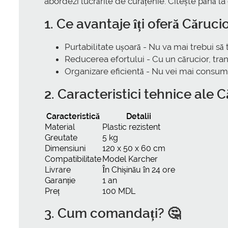
abordezi lucrările de curățenie. Citește până la
1. Ce avantaje îți oferă Căruci
Purtabilitate ușoară - Nu va mai trebui să 
Reducerea efortului - Cu un cărucior, tran
Organizare eficientă - Nu vei mai consuma
2. Caracteristici tehnice ale 
Caracteristică
Detalii
Material
Plastic rezistent
Greutate
5 kg
Dimensiuni
120 x 50 x 60 cm
Compatibilitate
Model Karcher
Livrare
În Chișinău în 24 ore
Garanție
1 an
Preț
100 MDL
3. Cum comandați? 🤔