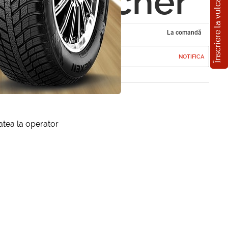
Înscriere la vulcanizare
tun Karcher
La comandă
NOTIFICA
itatea la operator