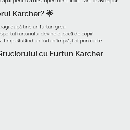
 capăt pentru a descoperi beneficiile care te așteaptă!
orul Karcher? 🌟
tragi după tine un furtun greu.
sportul furtunului devine o joacă de copii!
 timp căutând un furtun împrăștiat prin curte.
Căruciorului cu Furtun Karcher