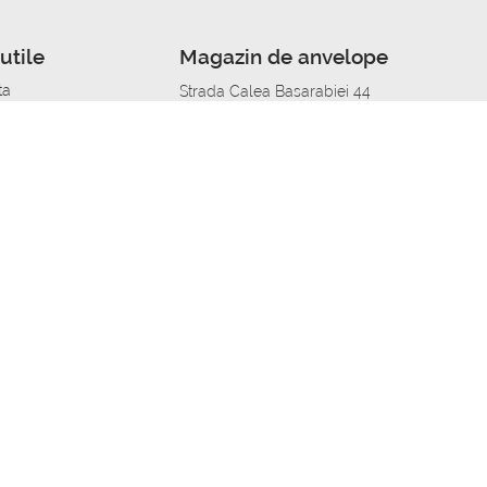
utile
Magazin de anvelope
ta
Strada Calea Basarabiei 44
edit
Service auto in Chisinau
a automobil
unile anvelopelor
Strada Calea Basarabiei 44
pelor în orașe
alitate
Aplicația Autoshina de pe telefon
itii Piese Auto Job
 Vulcanizare Mobila_de
 lucru
ailing centru Job
caroserie Job
o fara experienta Job
u Job