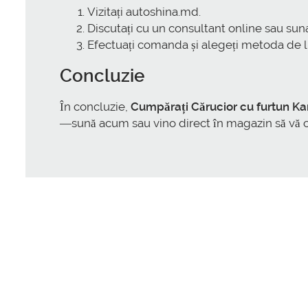
Vizitați autoshina.md.
Discutați cu un consultant online sau suna
Efectuați comanda și alegeți metoda de li
Concluzie
În concluzie,
Cumpărați Cărucior cu furtun Kar
—sună acum sau vino direct în magazin să vă co