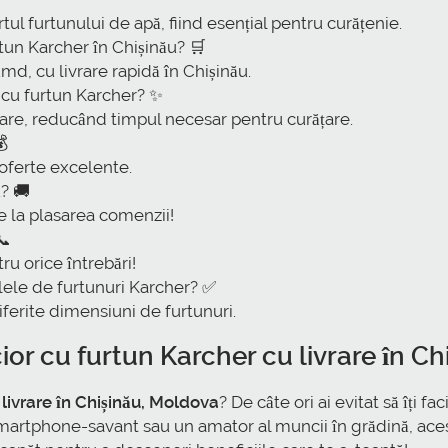
rtul furtunului de apă, fiind esențial pentru curățenie.
tun Karcher în Chișinău? 🛒
d, cu livrare rapidă în Chișinău.
i cu furtun Karcher? ✨
lizare, reducând timpul necesar pentru curățare.
💰
 oferte excelente.
? 🚚
 la plasarea comenzii!
📞
ru orice întrebări!
lele de furtunuri Karcher? ✅
iferite dimensiuni de furtunuri.
or cu furtun Karcher cu livrare în C
livrare în Chișinău, Moldova
? De câte ori ai evitat să îți f
i smartphone-savant sau un amator al muncii în grădină, ac