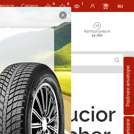
0
0
1
ervice
Cariera
RU
Rambursarea în
14 zile
Pastrare anvelope
rii Cărucior