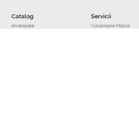
Catalog
Servicii
Anvelopele
Vulcanizare Mobila
Jante
Stocare anvelope
Uleiuri de motor
Schimbarea anvelopelo
Acumulatoare auto
Taierea benzii de rulare
Accesorii
Ajutor tehnic in caz de 
Sisteme de alarma auto
Asistenta tehnica la blo
Alimentarea cu combust
Pornirea acumulatorului
Repararea anvelopelor
Echilibrare anvelope