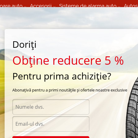
oare auto
Accesorii
Sisteme de alarma auto
Autos
60 066 000
+373 60 608 000
izare Mobila 24/7 non
Service auto in Chisinau
 toate regiunile
(L-V) 9:00 - 19:00
Doriți
(Sî) 09:00-19:00
Strada Calea Basarabiei 44
Obține reducere 5 %
Pentru prima achiziție?
Abonațivă pentru a primi noutățile și ofertele noastre exclusive
Acceso