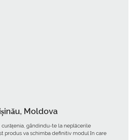
hișinău, Moldova
aci curățenia, gândindu-te la neplăcerile
est produs va schimba definitiv modul în care