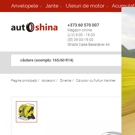
-
Anvelopele
Jante
Uleiuri de motor
Acumulat
+373 60 570 007
+373 
Magazin online
Vulcan
(L-V) 9:00 - 19:00
stop în
(Sî) 09:00-19:00
Strada Calea Basarabiei 44
căutare (exemplu: 165/60 R14)
Pagina principală
/
Accesorii
/
Diverse
/
Cărucior cu furtun Karcher