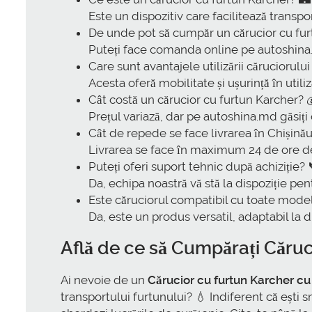
Este un dispozitiv care facilitează transpo
De unde pot să cumpăr un cărucior cu fur
Puteți face comanda online pe autoshina.m
Care sunt avantajele utilizării căruciorulu
Acesta oferă mobilitate și ușurință în uti
Cât costă un cărucior cu furtun Karcher? 
Prețul variază, dar pe autoshina.md găsiți
Cât de repede se face livrarea în Chișinău
Livrarea se face în maximum 24 de ore de
Puteți oferi suport tehnic după achiziție? 
Da, echipa noastră vă stă la dispoziție pent
Este căruciorul compatibil cu toate mode
Da, este un produs versatil, adaptabil la d
Află de ce să
Cumpărați Căruci
Ai nevoie de un
Cărucior cu furtun Karcher cu 
transportului furtunului? 💧 Indiferent că eșt