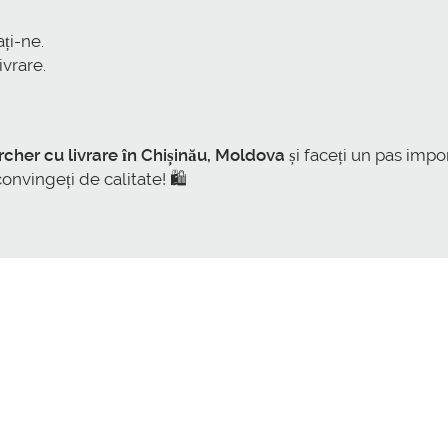
ți-ne.
vrare.
cher cu livrare în Chișinău, Moldova
și faceți un pas impo
nvingeți de calitate! 🛍️