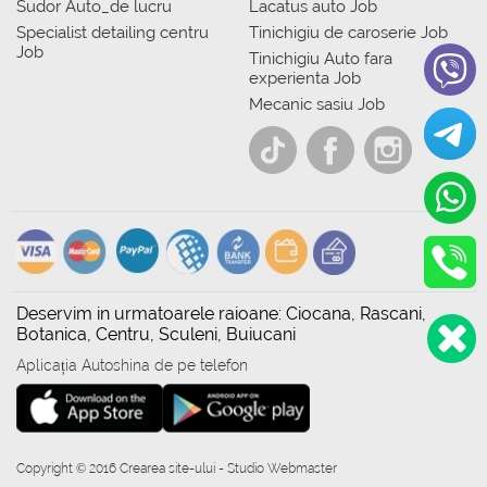
Sudor Auto_de lucru
Lacatus auto Job
Specialist detailing centru
Tinichigiu de caroserie Job
Job
Tinichigiu Auto fara
experienta Job
Mecanic sasiu Job
Deservim in urmatoarele raioane: Ciocana, Rascani,
Botanica, Centru, Sculeni, Buiucani
Aplicația Autoshina de pe telefon
Copyright © 2016 Crearea site-ului - Studio Webmaster