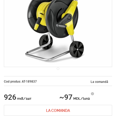
Cod produs: AT-189837
La comandă
926
~97
mdl/1шт
MDL/lună
LA COMANDA