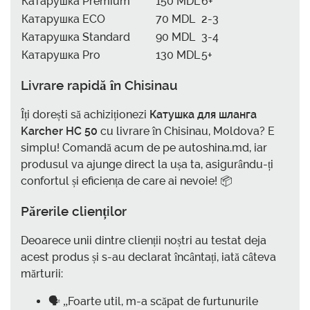
Катарушка Premium
150 MDL
6+
Катарушка ECO
70 MDL
2-3
Катарушка Standard
90 MDL
3-4
Катарушка Pro
130 MDL
5+
Livrare rapidă în Chisinau
Îți dorești să achiziționezi
Катушка для шланга
Karcher HC 50
cu livrare în Chisinau, Moldova? E
simplu! Comandă acum de pe autoshina.md, iar
produsul va ajunge direct la ușa ta, asigurându-ți
confortul și eficiența de care ai nevoie! 📦
Părerile clienților
Deoarece unii dintre clienții noștri au testat deja
acest produs și s-au declarat încântați, iată câteva
mărturii:
🗣️ „Foarte util, m-a scăpat de furtunurile