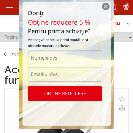
0
Doriți
Obține reducere 5 %
Contactați-ne
Serviciu de comandă
Pentru prima achiziție?
Pagina principală
/
Cărucior cu furtun Karcher HC 50
Abonațivă pentru a primi noutățile și
ofertele noastre exclusive
Înapoi
Accesorii Cărucior cu
furtun Karcher HC 50
OBȚINE REDUCERE