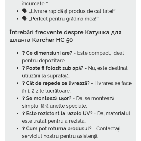
încurcate!”
🗣️ „Livrare rapidă și produs de calitate!”
🗣️ „Perfect pentru grădina mea!”
Întrebări frecvente despre Катушка для
шланга Karcher HC 50
❓
Ce dimensiuni are?
- Este compact, ideal
pentru depozitare.
❓
Poate fi folosit sub apă?
- Nu, este destinat
utilizării la suprafață.
❓
Cât de repede se livrează?
- Livrarea se face
în 1-2 zile lucrătoare.
❓
Se montează ușor?
- Da, se montează
simplu, fără unelte speciale.
❓
Este rezistent la razele UV?
- Da, materialul
este tratat pentru a rezista.
❓
Cum pot returna produsul?
- Contactați
serviciul nostru pentru asistență.