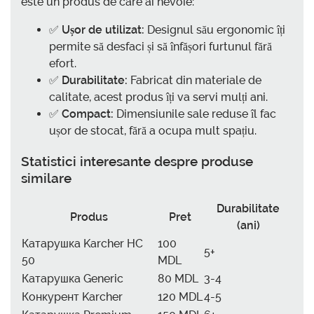
este un produs de care ai nevoie:
✅
Ușor de utilizat:
Designul său ergonomic îți
permite să desfaci și să înfășori furtunul fără
efort.
✅
Durabilitate:
Fabricat din materiale de
calitate, acest produs îți va servi mulți ani.
✅
Compact:
Dimensiunile sale reduse îl fac
ușor de stocat, fără a ocupa mult spațiu.
Statistici interesante despre produse
similare
Durabilitate
Produs
Pret
(ani)
Катарушка Karcher HC
100
5+
50
MDL
Катарушка Generic
80 MDL
3-4
Конкурент Karcher
120 MDL
4-5