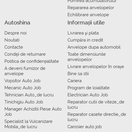
Pornirea acumulatorului
Repararea anvelopelor
Echilibrare anvelope
Autoshina
Informații utile
Despre noi
Livrarea şi plata
Noutati
Сumpăra in credit
Contacte
Anvelope dupa automobil
Condiții de returnare
Toate dimensiunile
anvelopelor
Politica de confidențialitate
Livrare anvelopelor în orașe
A deveni furnizor de
anvelope
Bine sa stii
Vopsitor Auto Job
Cariera
Mecanic Auto Job
Program de loialitate
Tehnician Auto_de lucru
Electrician Auto Job
Tinichigiu Auto Job
Reparator cutii de viteze_de
lucru
Manager Achizitii Piese Auto
Job
Reparator casete directie_de
lucru
Specialist la Vulcanizare
Mobila_de lucru
Carosier auto job