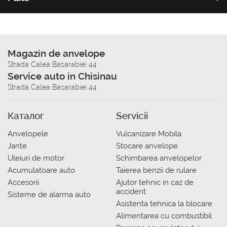
Magazin de anvelope
Strada Calea Basarabiei 44
Service auto in Chisinau
Strada Calea Basarabiei 44
Каталог
Servicii
Anvelopele
Vulcanizare Mobila
Jante
Stocare anvelope
Uleiuri de motor
Schimbarea anvelopelor
Acumulatoare auto
Taierea benzii de rulare
Accesorii
Ajutor tehnic in caz de
accident
Sisteme de alarma auto
Asistenta tehnica la blocare
Alimentarea cu combustibil