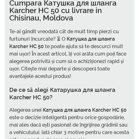
Cumpara Катушка для шланга
Karcher HC 50 cu livrare in
Chisinau, Moldova
Te-ai gândit vreodată cât de mult timp pierzi cu
furtunuri încurcate? ⏳ O
Катушка для шланга
Karcher HC 50
te poate ajuta să te descurci mult
mai ușor! În acest articol, îți voi arăta cum poți face
alegerea potrivită și cum să o achiziționezi rapid și
ușor. Citește mai departe și descoperă toate
avantajele acestui produs!
De ce să alegi Катарушка для шланга
Karcher HC 50?
Alegerea unei
Катушка для шланга Karcher HC 50
este o decizie inteligentă pentru orice gospodărie,
mai ales dacă ești pasionat de îngrijirea grădinii sau
a vehiculului. Iată chiar 3 motive pentru care acesta