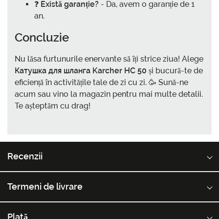
❓
Există garanție?
- Da, avem o garanție de 1
an.
Concluzie
Nu lăsa furtunurile enervante să îți strice ziua! Alege
Катушка для шланга Karcher HC 50
și bucură-te de
eficiență în activitățile tale de zi cu zi. 🥳 Sună-ne
acum sau vino la magazin pentru mai multe detalii.
Te așteptăm cu drag!
Recenzii
Termeni de livrare
Plată