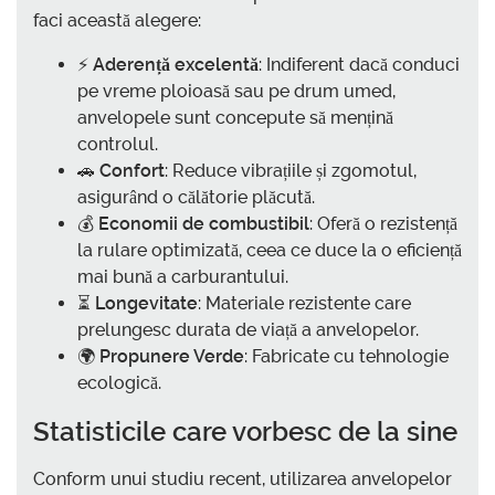
faci această alegere:
⚡
Aderență excelentă
: Indiferent dacă conduci
pe vreme ploioasă sau pe drum umed,
anvelopele sunt concepute să mențină
controlul.
🚗
Confort
: Reduce vibrațiile și zgomotul,
asigurând o călătorie plăcută.
💰
Economii de combustibil
: Oferă o rezistență
la rulare optimizată, ceea ce duce la o eficiență
mai bună a carburantului.
⏳
Longevitate
: Materiale rezistente care
prelungesc durata de viață a anvelopelor.
🌍
Propunere Verde
: Fabricate cu tehnologie
ecologică.
Statisticile care vorbesc de la sine
Conform unui studiu recent, utilizarea anvelopelor