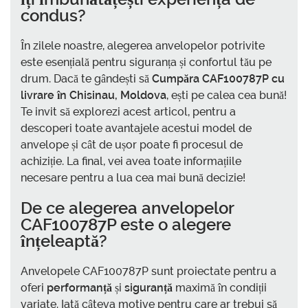
condus?
În zilele noastre, alegerea anvelopelor potrivite
este esențială pentru siguranța și confortul tău pe
drum. Dacă te gândești să
Cumpăra CAF100787P cu
livrare în Chisinau, Moldova
, ești pe calea cea bună!
Te invit să explorezi acest articol, pentru a
descoperi toate avantajele acestui model de
anvelope și cât de ușor poate fi procesul de
achiziție. La final, vei avea toate informațiile
necesare pentru a lua cea mai bună decizie!
De ce alegerea anvelopelor
CAF100787P este o alegere
înțeleaptă?
Anvelopele CAF100787P sunt proiectate pentru a
oferi
performanță
și
siguranță
maximă în condiții
variate. Iată câteva motive pentru care ar trebui să