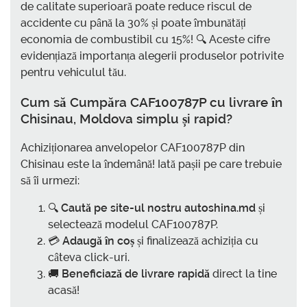
de calitate superioară poate reduce riscul de
accidente cu până la 30% și poate îmbunătăți
economia de combustibil cu 15%! 🔍 Aceste cifre
evidențiază importanța alegerii produselor potrivite
pentru vehiculul tău.
Cum să
Cumpăra CAF100787P cu livrare în
Chisinau, Moldova
simplu și rapid?
Achiziționarea anvelopelor CAF100787P din
Chisinau este la îndemână! Iată pașii pe care trebuie
să îi urmezi:
🔍
Caută pe site-ul nostru autoshina.md
și
selectează modelul CAF100787P.
💳
Adaugă în coș
și finalizează achiziția cu
câteva click-uri.
🚚
Beneficiază de livrare rapidă
direct la tine
acasă!