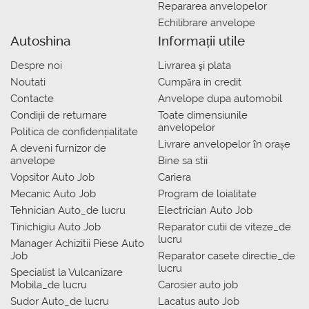
Repararea anvelopelor
Echilibrare anvelope
Autoshina
Informații utile
Despre noi
Livrarea şi plata
Noutati
Сumpăra in credit
Contacte
Anvelope dupa automobil
Condiții de returnare
Toate dimensiunile
anvelopelor
Politica de confidențialitate
Livrare anvelopelor în orașe
A deveni furnizor de
anvelope
Bine sa stii
Vopsitor Auto Job
Cariera
Mecanic Auto Job
Program de loialitate
Tehnician Auto_de lucru
Electrician Auto Job
Tinichigiu Auto Job
Reparator cutii de viteze_de
lucru
Manager Achizitii Piese Auto
Job
Reparator casete directie_de
lucru
Specialist la Vulcanizare
Mobila_de lucru
Carosier auto job
Sudor Auto_de lucru
Lacatus auto Job