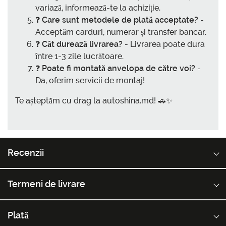
variază, informează-te la achiziție.
❓
Care sunt metodele de plată acceptate?
-
Acceptăm carduri, numerar și transfer bancar.
❓
Cât durează livrarea?
- Livrarea poate dura
între 1-3 zile lucrătoare.
❓
Poate fi montată anvelopa de către voi?
-
Da, oferim servicii de montaj!
Te așteptăm cu drag la autoshina.md! 🚗✨
Recenzii
Termeni de livrare
Plată