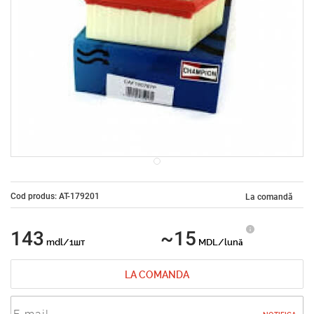
Cod produs: AT-179201
La comandă
143
~15
mdl/1шт
MDL/lună
LA COMANDA