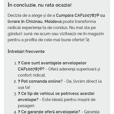
În concluzie, nu rata ocazia!
Decizia de a alege și de a
Cumpăra CAF100787P cu
livrare în Chisinau, Moldova
poate transforma
radical experiența ta de condus. Nu mai sta pe
gânduri: sună-ne acum sau vizitează-ne în magazin
pentru a profita de cele mai bune oferte! 🚀
Întrebări frecvente
❓
Care sunt avantajele anvelopelor
CAF100787P?
- Oferă aderență superioară și
confort ridicat.
❓
Pot comanda online?
- Da, livrăm direct la
ușa ta!
❓
Ce tip de vehicul se potrivesc acestei
anvelope?
- Este ideală pentru mașini de
pasageri.
❓
Ce garanție oferă anvelopele?
- Garanția