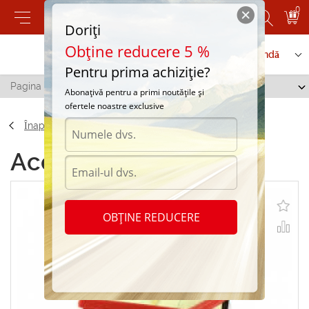
0
Doriți
Obține reducere 5 %
Contactați-ne
Serviciu de comandă
Pentru prima achiziție?
Pagina principală
/
CAF100787P
Abonațivă pentru a primi noutățile și
ofertele noastre exclusive
Înapoi
Accesorii CAF100787P
OBȚINE REDUCERE