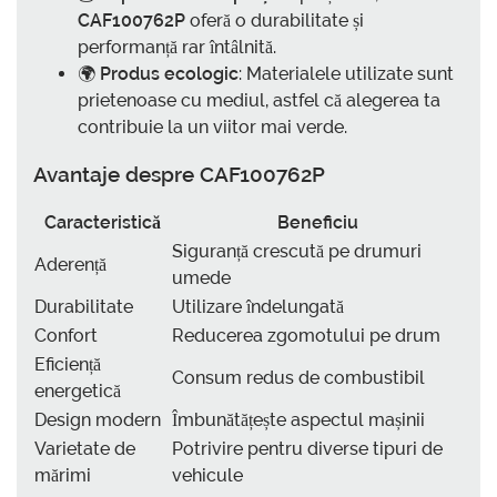
CAF100762P
oferă o durabilitate și
performanță rar întâlnită.
🌍
Produs ecologic
: Materialele utilizate sunt
prietenoase cu mediul, astfel că alegerea ta
contribuie la un viitor mai verde.
Avantaje despre
CAF100762P
Caracteristică
Beneficiu
Siguranță crescută pe drumuri
Aderență
umede
Durabilitate
Utilizare îndelungată
Confort
Reducerea zgomotului pe drum
Eficiență
Consum redus de combustibil
energetică
Design modern
Îmbunătățește aspectul mașinii
Varietate de
Potrivire pentru diverse tipuri de
mărimi
vehicule