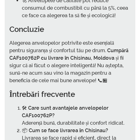
🚀 Anvelopele de calitate pot reduce
consumul de combustibil cu până la 5%, ceea
ce face ca alegerea ta să fie și ecologică!
Concluzie
Alegerea anvelopelor potrivite este esențială
pentru siguranța și confortul tău pe drum.
Cumpără
CAF100762P cu livrare în Chisinau, Moldova
și fii
sigur că ai făcut o alegere inteligentă! Nu aștepta,
sună-ne acum sau vino la magazin pentru a
beneficia de cele mai bune anvelope! 📞🏪
Întrebări frecvente
🛠️
Care sunt avantajele anvelopelor
CAF100762P?
Aderență bună, durabilitate și confort ridicat.
📦
Cum se face livrarea în Chisinau?
Livrarea se face rapid și eficient, direct la