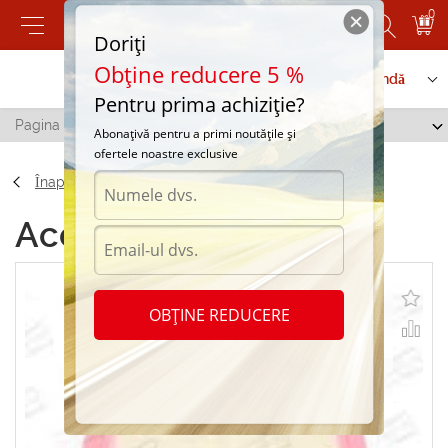
0
Doriți
Obține reducere 5 %
Contactați-ne
Serviciu de comandă
Pentru prima achiziție?
Pagina principală
/
CAF100762P
Abonațivă pentru a primi noutățile și
ofertele noastre exclusive
Înapoi
Accesorii CAF100762P
OBȚINE REDUCERE