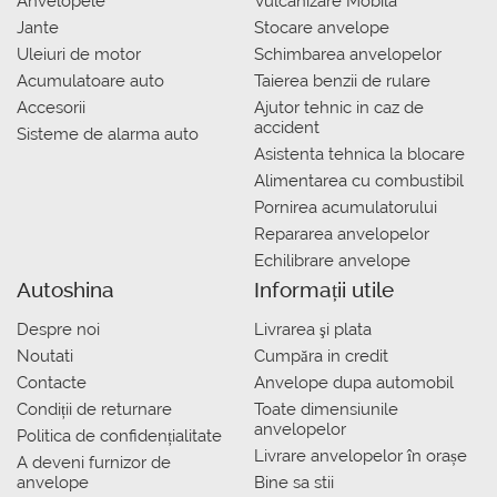
Anvelopele
Vulcanizare Mobila
Jante
Stocare anvelope
Uleiuri de motor
Schimbarea anvelopelor
Acumulatoare auto
Taierea benzii de rulare
Accesorii
Ajutor tehnic in caz de
accident
Sisteme de alarma auto
Asistenta tehnica la blocare
Alimentarea cu combustibil
Pornirea acumulatorului
Repararea anvelopelor
Echilibrare anvelope
Autoshina
Informații utile
Despre noi
Livrarea şi plata
Noutati
Сumpăra in credit
Contacte
Anvelope dupa automobil
Condiții de returnare
Toate dimensiunile
anvelopelor
Politica de confidențialitate
Livrare anvelopelor în orașe
A deveni furnizor de
anvelope
Bine sa stii