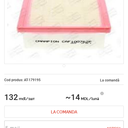
Cod produs: AT-179195
La comandă
132
~14
mdl/1шт
MDL/lună
LA COMANDA