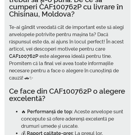
cumperi CAF100762P cu livrare în
Chisinau, Moldova
?
Te-ai gândit vreodată cât de important este să alegi
anvelopele potrivite pentru mașina ta? Dacă
răspunsul este da, ai ajuns în locul perfect! În acest
articol, vei descoperi motivele pentru care
CAF100762P
este alegerea ideală pentru tine.
Promitem că la final vei avea toate informațiile
necesare pentru a face o alegere în cunoștință de
cauză! 🚗✨
Ce face din
CAF100762P
o alegere
excelentă?
🔥
Performanță de top
: Aceste anvelope sunt
concepute să ofere aderență excelentă pe
drumuri umede și uscate.
💰
Raport calitate-preț
: La prețul lor,