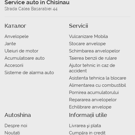
Service auto in Chisinau
Strada Calea Basarabiei 44
Каталог
Servicii
Anvelopele
Vulcanizare Mobila
Jante
Stocare anvelope
Uleiuri de motor
Schimbarea anvelopelor
Acumulatoare auto
Taierea benzii de rulare
Accesorii
Ajutor tehnic in caz de
accident
Sisteme de alarma auto
Asistenta tehnica la blocare
Alimentarea cu combustibil
Pornirea acumulatorului
Repararea anvelopelor
Echilibrare anvelope
Autoshina
Informații utile
Despre noi
Livrarea şi plata
Noutati
Сumpăra in credit