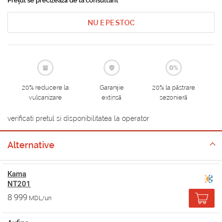
Prețul se precizează de la consultant
NU E PE STOC
20% reducere la
Garanție
20% la păstrare
vulcanizare
extinsă
sezonieră
verificati pretul si disponibilitatea la operator
Alternative
Kama
NT201
8 999
MDL/un