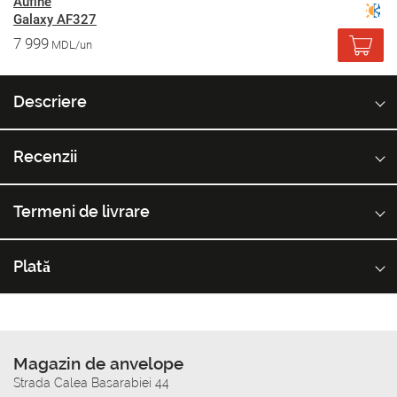
Aufine
Galaxy AF327
7 999
MDL/un
Descriere
Recenzii
Termeni de livrare
Plată
Magazin de anvelope
Strada Calea Basarabiei 44