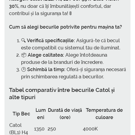
30%
, nu doar că îți îmbunătățești confortul, dar
contribui și la siguranța ta! 🚦
Cum să alegi becurile potrivite pentru mașina ta?
🔍
Verifică specificațiile:
Asigură-te că becul
este compatibil cu sistemul tău de iluminat.
📦
Alege calitatea:
Alege întotdeauna
produse de la branduri de încredere.
🕑
Schimbă la timp:
Oferă-ți siguranța necesară
prin schimbarea regulată a becurilor.
Tabel comparativ între becurile Catol și
alte tipuri
Lum
Durată de viață
Temperatura de
Tip Bec
eni
(ore)
culoare
Catol
1350
250
4000K
(BL1) H4