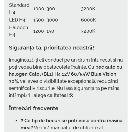
Standard
1000
300
3200K
H4
LED H4
1500
3000
6000K
Halogen
1200
150
3200K
H4
Siguranța ta, prioritatea noastră!
Imaginează-ți că conduci pe un drum întunecat și nu
poți vedea bine obstacolele înainte. Cu
bec auto cu
halogen Catol (BL1) H4 12V 60/55W Blue Vision
30%
, vei avea o vizibilitate excepțională, reducând
semnificativ riscurile. Nu lăsa siguranța ta pe mâna
întâmplării, alege calitatea! 🛠️
Întrebări frecvente
❓
Ce tip de becuri se potrivesc pentru mașina
mea?
Verifică manualul de utilizare al