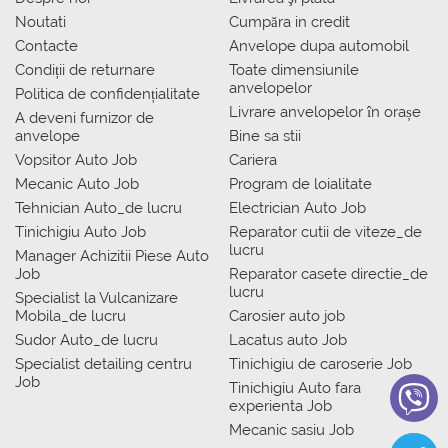
Noutati
Сumpăra in credit
Contacte
Anvelope dupa automobil
Condiții de returnare
Toate dimensiunile
anvelopelor
Politica de confidențialitate
Livrare anvelopelor în orașe
A deveni furnizor de
anvelope
Bine sa stii
Vopsitor Auto Job
Cariera
Mecanic Auto Job
Program de loialitate
Tehnician Auto_de lucru
Electrician Auto Job
Tinichigiu Auto Job
Reparator cutii de viteze_de
lucru
Manager Achizitii Piese Auto
Job
Reparator casete directie_de
lucru
Specialist la Vulcanizare
Mobila_de lucru
Carosier auto job
Sudor Auto_de lucru
Lacatus auto Job
Specialist detailing centru
Tinichigiu de caroserie Job
Job
Tinichigiu Auto fara
experienta Job
Mecanic sasiu Job