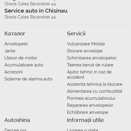
Strada Calea Basarabiei 44
Service auto in Chisinau
Strada Calea Basarabiei 44
Каталог
Servicii
Anvelopele
Vulcanizare Mobila
Jante
Stocare anvelope
Uleiuri de motor
Schimbarea anvelopelor
Acumulatoare auto
Taierea benzii de rulare
Accesorii
Ajutor tehnic in caz de
accident
Sisteme de alarma auto
Asistenta tehnica la blocare
Alimentarea cu combustibil
Pornirea acumulatorului
Repararea anvelopelor
Echilibrare anvelope
Autoshina
Informații utile
Despre noi
Livrarea şi plata