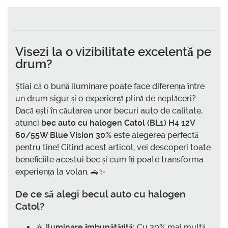
Visezi la o vizibilitate excelentă pe
drum?
Știai că o bună iluminare poate face diferența între
un drum sigur și o experiență plină de neplăceri?
Dacă ești în căutarea unor becuri auto de calitate,
atunci
bec auto cu halogen Catol (BL1) H4 12V
60/55W Blue Vision 30%
este alegerea perfectă
pentru tine! Citind acest articol, vei descoperi toate
beneficiile acestui bec și cum îți poate transforma
experiența la volan. 🚗✨
De ce să alegi becul auto cu halogen
Catol?
🔆
Iluminare îmbunătățită:
Cu 30% mai multă