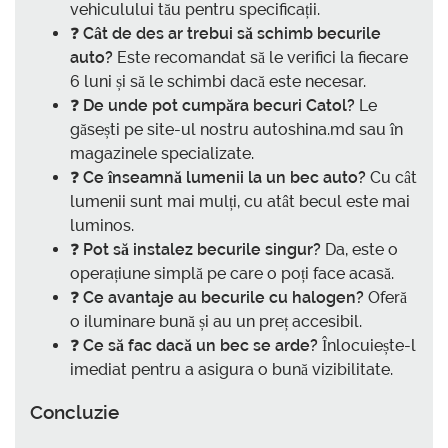
vehiculului tău pentru specificații.
❓
Cât de des ar trebui să schimb becurile
auto?
Este recomandat să le verifici la fiecare
6 luni și să le schimbi dacă este necesar.
❓
De unde pot cumpăra becuri Catol?
Le
găsești pe site-ul nostru autoshina.md sau în
magazinele specializate.
❓
Ce înseamnă lumenii la un bec auto?
Cu cât
lumenii sunt mai mulți, cu atât becul este mai
luminos.
❓
Pot să instalez becurile singur?
Da, este o
operațiune simplă pe care o poți face acasă.
❓
Ce avantaje au becurile cu halogen?
Oferă
o iluminare bună și au un preț accesibil.
❓
Ce să fac dacă un bec se arde?
Înlocuiește-l
imediat pentru a asigura o bună vizibilitate.
Concluzie