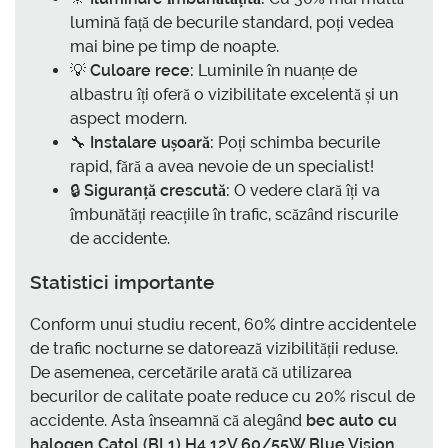
lumină față de becurile standard, poți vedea
mai bine pe timp de noapte.
💡
Culoare rece:
Luminile în nuanțe de
albastru îți oferă o vizibilitate excelentă și un
aspect modern.
🔧
Instalare ușoară:
Poți schimba becurile
rapid, fără a avea nevoie de un specialist!
🔒
Siguranță crescută:
O vedere clară îți va
îmbunătăți reacțiile în trafic, scăzând riscurile
de accidente.
Statistici importante
Conform unui studiu recent, 60% dintre accidentele
de trafic nocturne se datorează vizibilității reduse.
De asemenea, cercetările arată că utilizarea
becurilor de calitate poate reduce cu 20% riscul de
accidente. Asta înseamnă că alegând
bec auto cu
halogen Catol (BL1) H4 12V 60/55W Blue Vision