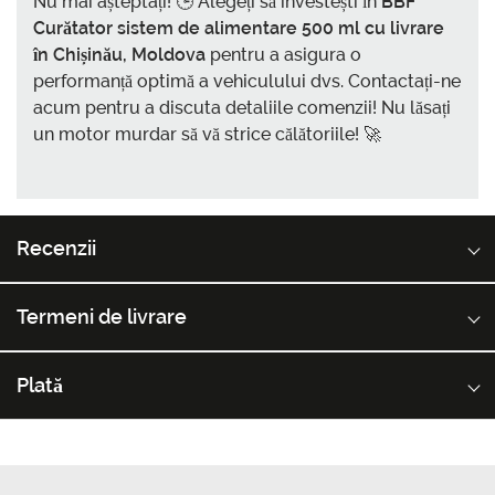
Nu mai așteptați! 🕒 Alegeți să investești în
BBF
Curătator sistem de alimentare 500 ml cu livrare
în Chișinău, Moldova
pentru a asigura o
performanță optimă a vehiculului dvs. Contactați-ne
acum pentru a discuta detaliile comenzii! Nu lăsați
un motor murdar să vă strice călătoriile! 🚀
Recenzii
Termeni de livrare
Plată