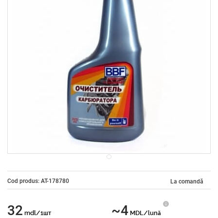
Cod produs: AT-178780
La comandă
32
~4
mdl/1шт
MDL/lună