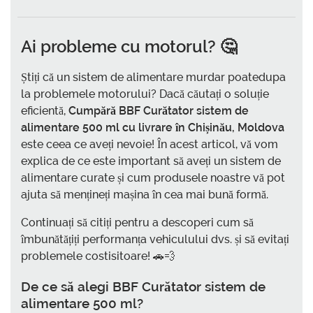
Ai probleme cu motorul? 🤔
Știți că un sistem de alimentare murdar poatedupa
la problemele motorului? Dacă căutați o soluție
eficientă,
Cumpără BBF Curătator sistem de
alimentare 500 ml cu livrare în Chișinău, Moldova
este ceea ce aveți nevoie! În acest articol, vă vom
explica de ce este important să aveți un sistem de
alimentare curate și cum produsele noastre vă pot
ajuta să mențineți mașina în cea mai bună formă.
Continuați să citiți pentru a descoperi cum să
îmbunătățiți performanța vehiculului dvs. și să evitați
problemele costisitoare! 🚗💨
De ce să alegi
BBF Curătator sistem de
alimentare 500 ml
?