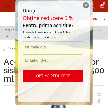
0
Doriți
Obține reducere 5 %
Contactați-ne
Serviciu de comandă
Pentru prima achiziție?
Pagina principală
/
BBF Curatator sistem de alimentare 500
Abonațivă pentru a primi noutățile și
ml
ofertele noastre exclusive
Înapoi
Accesorii BBF Curatator
sistem de alimentare 500
OBȚINE REDUCERE
ml