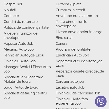
Despre noi
Livrarea şi plata
Noutati
Сumpăra in credit
Contacte
Anvelope dupa automobil
Condiții de returnare
Toate dimensiunile
anvelopelor
Politica de confidențialitate
Livrare anvelopelor în orașe
A deveni furnizor de
anvelope
Bine sa stii
Vopsitor Auto Job
Cariera
Mecanic Auto Job
Program de loialitate
Tehnician Auto_de lucru
Electrician Auto Job
Tinichigiu Auto Job
Reparator cutii de viteze_de
lucru
Manager Achizitii Piese Auto
Job
Reparator casete directie_de
lucru
Specialist la Vulcanizare
Mobila_de lucru
Carosier auto job
Sudor Auto_de lucru
Lacatus auto Job
Specialist detailing centru
Tinichigiu de caroserie Job
Job
Tinichigiu Auto fara
experienta Job