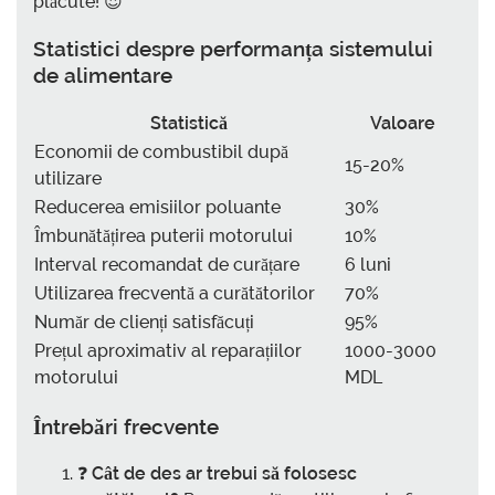
plăcute! 😍
Statistici despre performanța sistemului
de alimentare
Statistică
Valoare
Economii de combustibil după
15-20%
utilizare
Reducerea emisiilor poluante
30%
Îmbunătățirea puterii motorului
10%
Interval recomandat de curățare
6 luni
Utilizarea frecventă a curătătorilor
70%
Număr de clienți satisfăcuți
95%
Prețul aproximativ al reparațiilor
1000-3000
motorului
MDL
Întrebări frecvente
❓
Cât de des ar trebui să folosesc