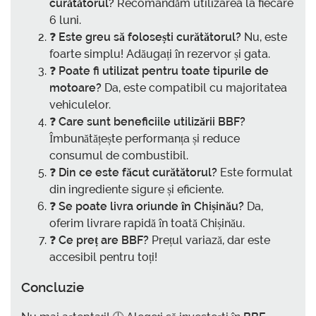
curătătorul?
Recomandăm utilizarea la fiecare
6 luni.
❓
Este greu să folosești curătătorul?
Nu, este
foarte simplu! Adăugați în rezervor și gata.
❓
Poate fi utilizat pentru toate tipurile de
motoare?
Da, este compatibil cu majoritatea
vehiculelor.
❓
Care sunt beneficiile utilizării BBF?
Îmbunătățește performanța și reduce
consumul de combustibil.
❓
Din ce este făcut curătătorul?
Este formulat
din ingrediente sigure și eficiente.
❓
Se poate livra oriunde în Chișinău?
Da,
oferim livrare rapidă în toată Chișinău.
❓
Ce preț are BBF?
Prețul variază, dar este
accesibil pentru toți!
Concluzie