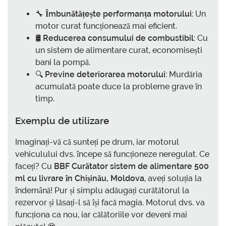
🔧
Îmbunătățește performanța motorului
: Un
motor curat funcționează mai eficient.
🛢️
Reducerea consumului de combustibil
: Cu
un sistem de alimentare curat, economisești
bani la pompă.
🔍
Previne deteriorarea motorului
: Murdăria
acumulată poate duce la probleme grave în
timp.
Exemplu de utilizare
Imaginați-vă că sunteți pe drum, iar motorul
vehiculului dvs. începe să funcționeze neregulat. Ce
faceți? Cu
BBF Curătator sistem de alimentare 500
ml cu livrare în Chișinău, Moldova
, aveți soluția la
îndemână! Pur și simplu adăugați curătătorul la
rezervor și lăsați-l să își facă magia. Motorul dvs. va
funcționa ca nou, iar călătoriile vor deveni mai