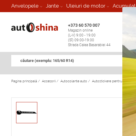
-
Anvelopele
Jante
Uleiuri de motor
Acumulat
+373 60 570 007
+373 
Magazin online
Vulcan
(L-V) 9:00 - 19:00
stop în
(Sî) 09:00-19:00
Strada Calea Basarabiei 44
căutare (exemplu: 165/60 R14)
Pagina principală
/
Accesorii
/
Autocolante auto
/
Autostickere pentru masina "Z