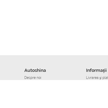
Autoshina
Informații 
Despre noi
Livrarea şi pla
Noutati
Сumpăra in cr
r
Cariera
Anvelope dup
Contacte
Toate dimensi
accident
Condiții de returnare
Livrare anvelo
care
Politica de confidențialitate
Bine sa stii