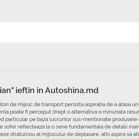
ian" ieftin in Autoshina.md
ri de mijloc de transport persista aspiratia de a atasa un 
enta poate fi perceput drept o alternativa o minunata resurs
mod particular pe baza lucrurilor sus-mentionate produsel
e sofer reflecteaza la o serie fundamentala de detalii inainte
e stratulnou al mijlocului de deplasare, altii aspira sa atr