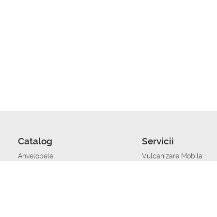
Catalog
Servicii
Anvelopele
Vulcanizare Mobila
Jante
Stocare anvelope
Uleiuri de motor
Schimbarea anvelopelo
Acumulatoare auto
Taierea benzii de rulare
Accesorii
Ajutor tehnic in caz de 
Sisteme de alarma auto
Asistenta tehnica la blo