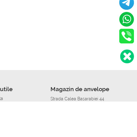
utile
Magazin de anvelope
ta
Strada Calea Basarabiei 44
edit
Service auto in Chisinau
a automobil
unile anvelopelor
Strada Calea Basarabiei 44
pelor în orașe