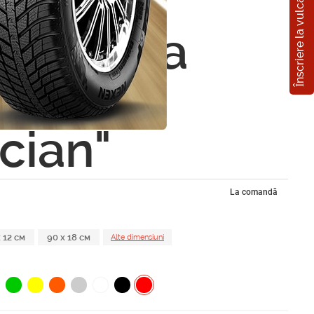
Înscriere la vulcanizare
ickere
u masina
he
cian"
La comandă
 12 см
90 x 18 см
Alte dimensiuni