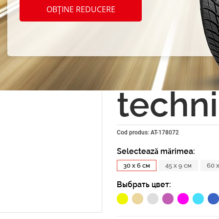
Autost
OBȚINE REDUCERE
pentr
"Zip t
techni
Cod produs: AT-178072
Selectează mărimea:
30 x 6 см
45 x 9 см
60 x
Выбрать цвет: