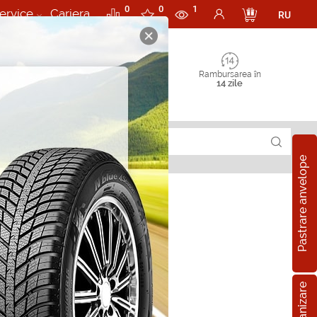
0
0
1
ervice
Cariera
RU
Rambursarea în
14 zile
Pastrare anvelope
rii