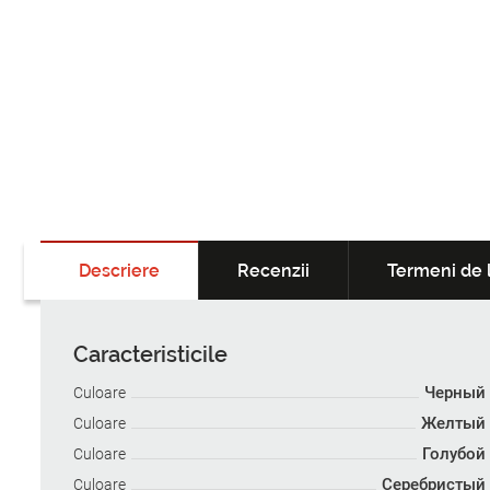
Descriere
Recenzii
Termeni de l
Caracteristicile
Черный
Culoare
Желтый
Culoare
Голубой
Culoare
Серебристый
Culoare