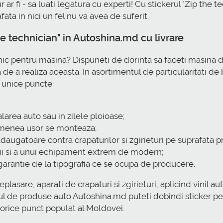
gur ar fi - sa luati legatura cu experti! Cu stickerul "Zip t
ata in nici un fel nu va avea de suferit.
 technician" in Autoshina.md cu livrare
 unic pentru masina? Dispuneti de dorinta sa faceti masina
de a realiza aceasta. In asortimentul de particularitati de
 unice puncte:
larea auto sau in zilele ploioase;
semenea usor se monteaza;
adaugatoare contra crapaturilor si zgirieturi pe suprafata pr
ii si a unui echipament extrem de modern;
 garantie de la tipografia ce se ocupa de producere.
lasare, aparati de crapaturi si zgirieturi, aplicind vinil aut
ul de produse auto Autoshina.md puteti dobindi sticker pen
n orice punct populat al Moldovei.