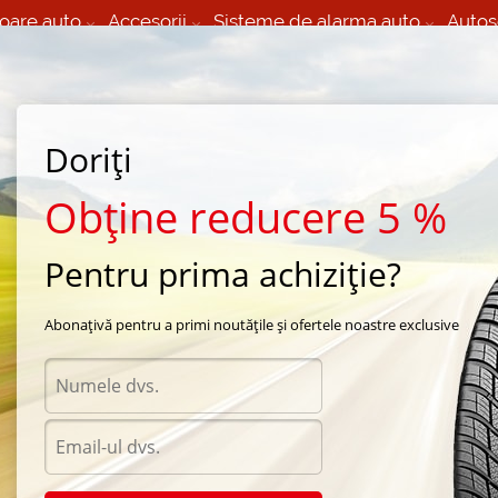
oare auto
Accesorii
Sisteme de alarma auto
Autos
60 066 000
+373 60 608 000
izare Mobila 24/7 non
Service auto in Chisinau
 toate regiunile
(L-V) 9:00 - 19:00
Doriți
(Sî) 09:00-19:00
Strada Calea Basarabiei 44
Obține reducere 5 %
Pentru prima achiziție?
ip the technician"
Abonațivă pentru a primi noutățile și ofertele noastre exclusive
Acceso