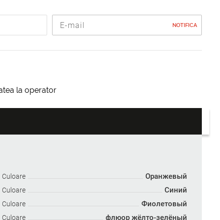
NOTIFICA
itatea la operator
Оранжевый
Culoare
Синий
Culoare
Фиолетовый
Culoare
флюор жёлто-зелёный
Culoare