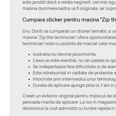
este posibil decit a relata negresit, cel mai si
masina dumneavoastra va fi originala, iar supraf
Cumpara sticker pentru masina "Zip the
Dvs. Doriti sa cumparati un sticker tematic si
masina "Zip the technician" ofera oportunitatea 
technician" este cu putinta de marcat cele mai
ilustratia nu devine posomorita;
Ceea ce este esential, nu se uzeaza la spa
Se indeparteaza fara dificultate si de a
Este intrebuintat in calitate de protectie 
Intocmite prin intermediul unor tehnolog
Durata de aplicare ajunge pina la 7 ani si
Creati un exterior original pentru mijlocul de dep
perioada marita de aplicare. La noi in magazin
destoinica la cost admisibil cu livrare rapida i