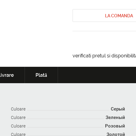
LA COMANDA
verificati pretul si disponibil
ivrare
Plată
Серый
Culoare
Зеленый
Culoare
Розовый
Culoare
Золотой
Culoare