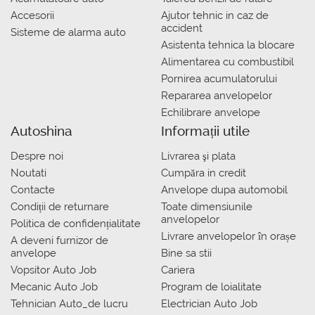
Accesorii
Ajutor tehnic in caz de
accident
Sisteme de alarma auto
Asistenta tehnica la blocare
Alimentarea cu combustibil
Pornirea acumulatorului
Repararea anvelopelor
Echilibrare anvelope
Autoshina
Informații utile
Despre noi
Livrarea şi plata
Noutati
Сumpăra in credit
Contacte
Anvelope dupa automobil
Condiții de returnare
Toate dimensiunile
anvelopelor
Politica de confidențialitate
Livrare anvelopelor în orașe
A deveni furnizor de
anvelope
Bine sa stii
Vopsitor Auto Job
Cariera
Mecanic Auto Job
Program de loialitate
Tehnician Auto_de lucru
Electrician Auto Job