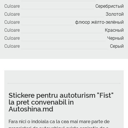
Culoare
Серебристый
Culoare
Золотой
Culoare
флюор жёлто-зелёный
Culoare
Красный
Culoare
Черный
Culoare
Серый
Stickere pentru autoturism "Fist"
la pret convenabil in
Autoshina.md
Fara nici o indoiala ca la cea mai mare parte de