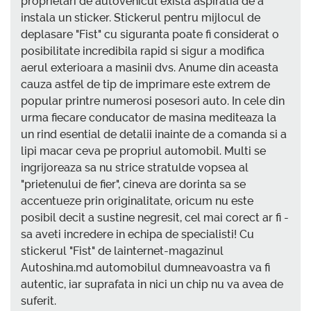
proprietari de autovehicul exista aspiratia de a
instala un sticker. Stickerul pentru mijlocul de
deplasare "Fist" cu siguranta poate fi considerat o
posibilitate incredibila rapid si sigur a modifica
aerul exterioara a masinii dvs. Anume din aceasta
cauza astfel de tip de imprimare este extrem de
popular printre numerosi posesori auto. In cele din
urma fiecare conducator de masina mediteaza la
un rind esential de detalii inainte de a comanda si a
lipi macar ceva pe propriul automobil. Multi se
ingrijoreaza sa nu strice stratulde vopsea al
"prietenului de fier", cineva are dorinta sa se
accentueze prin originalitate, oricum nu este
posibil decit a sustine negresit, cel mai corect ar fi -
sa aveti incredere in echipa de specialisti! Cu
stickerul "Fist" de lainternet-mаgazinul
Autoshina.md automobilul dumneavoastra va fi
autentic, iar suprafata in nici un chip nu va avea de
suferit.