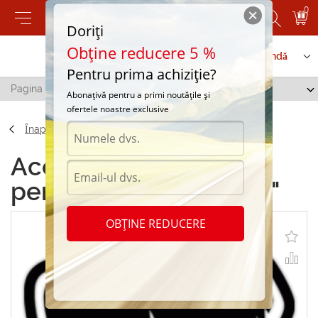
0
Doriți
Obține reducere 5 %
Contactați-ne
Serviciu de comandă
Pentru prima achiziție?
Pagina principală
/
Autosticker pentru automobil "Fist"
Abonațivă pentru a primi noutățile și
ofertele noastre exclusive
Înapoi
Accesorii Autosticker
pentru automobil "Fist"
OBȚINE REDUCERE