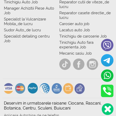
Tinichigiu Auto Job
Reparator cutii de viteze_de
lucru
Manager Achizitii Piese Auto
Job
Reparator casete directie_de
lucru
Specialist la Vulcanizare
Mobila_de lucru
Carosier auto job
Sudor Auto_de lucru
Lacatus auto Job
Specialist detailing centru
Tinichigiu de caroserie Job
Job
Tinichigiu Auto fara
experienta Job
Mecanic sasiu Job
Deservim in urmatoarele raioane: Ciocana, Rascani,
Botanica, Centru, Sculeni, Buiucani
Aplicația Autoshina de pe telefon