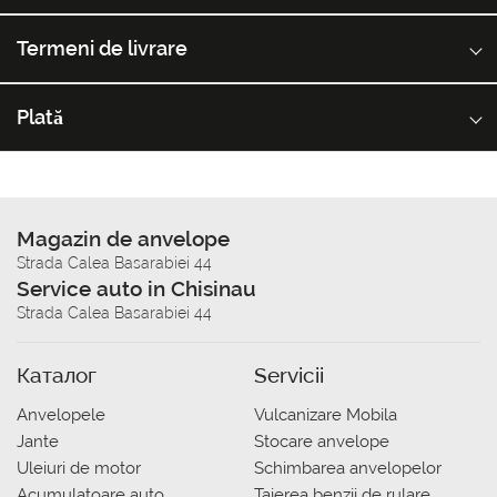
Termeni de livrare
Plată
Magazin de anvelope
Strada Calea Basarabiei 44
Service auto in Chisinau
Strada Calea Basarabiei 44
Каталог
Servicii
Anvelopele
Vulcanizare Mobila
Jante
Stocare anvelope
Uleiuri de motor
Schimbarea anvelopelor
Acumulatoare auto
Taierea benzii de rulare