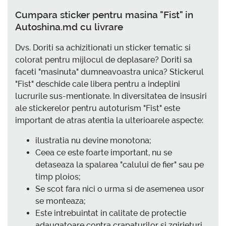
Cumpara sticker pentru masina "Fist" in
Autoshina.md cu livrare
Dvs. Doriti sa achizitionati un sticker tematic si
colorat pentru mijlocul de deplasare? Doriti sa
faceti "masinuta" dumneavoastra unica? Stickerul
"Fist" deschide cale libera pentru a indeplini
lucrurile sus-mentionate. In diversitatea de insusiri
ale stickerelor pentru autoturism "Fist" este
important de atras atentia la ulterioarele aspecte:
ilustratia nu devine monotona;
Ceea ce este foarte important, nu se
detaseaza la spalarea "calului de fier" sau pe
timp ploios;
Se scot fara nici o urma si de asemenea usor
se monteaza;
Este intrebuintat in calitate de protectie
adaugatoare contra crapaturilor si zgirieturi