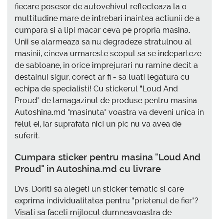
fiecare posesor de autovehivul reflecteaza la o
multitudine mare de intrebari inaintea actiunii de a
cumpara si a lipi macar ceva pe propria masina.
Unii se alarmeaza sa nu degradeze stratulnou al
masinii, cineva urmareste scopul sa se indeparteze
de sabloane, in orice imprejurari nu ramine decit a
destainui sigur, corect ar fi - sa luati legatura cu
echipa de specialisti! Cu stickerul "Loud And
Proud" de lamagazinul de produse pentru masina
Autoshina.md "masinuta" voastra va deveni unica in
felul ei, iar suprafata nici un pic nu va avea de
suferit.
Cumpara sticker pentru masina "Loud And
Proud" in Autoshina.md cu livrare
Dvs. Doriti sa alegeti un sticker tematic si care
exprima individualitatea pentru "prietenul de fier"?
Visati sa faceti mijlocul dumneavoastra de