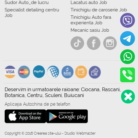
Sudor Auto_de lucru
Lacatus auto Job
Specialist detailing centru
Tinichigiu de caroserie Job
Job
Tinichigiu Auto fara
experienta Job
Mecanic sasiu Job
Deservim in urmatoarele raioane: Ciocana, Rascani,
Botanica, Centru, Sculeni, Buiucani
Aplicația Autoshina de pe telefon
Copyright © 2016 Crearea site-ului - Studio Webmaster