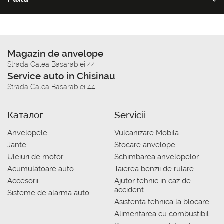
Magazin de anvelope
Strada Calea Basarabiei 44
Service auto in Chisinau
Strada Calea Basarabiei 44
Каталог
Servicii
Anvelopele
Vulcanizare Mobila
Jante
Stocare anvelope
Uleiuri de motor
Schimbarea anvelopelor
Acumulatoare auto
Taierea benzii de rulare
Accesorii
Ajutor tehnic in caz de
accident
Sisteme de alarma auto
Asistenta tehnica la blocare
Alimentarea cu combustibil