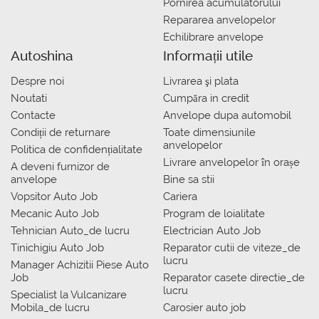
Pornirea acumulatorului
Repararea anvelopelor
Echilibrare anvelope
Autoshina
Informații utile
Despre noi
Livrarea şi plata
Noutati
Сumpăra in credit
Contacte
Anvelope dupa automobil
Condiții de returnare
Toate dimensiunile
anvelopelor
Politica de confidențialitate
Livrare anvelopelor în orașe
A deveni furnizor de
anvelope
Bine sa stii
Vopsitor Auto Job
Cariera
Mecanic Auto Job
Program de loialitate
Tehnician Auto_de lucru
Electrician Auto Job
Tinichigiu Auto Job
Reparator cutii de viteze_de
lucru
Manager Achizitii Piese Auto
Job
Reparator casete directie_de
lucru
Specialist la Vulcanizare
Mobila_de lucru
Carosier auto job