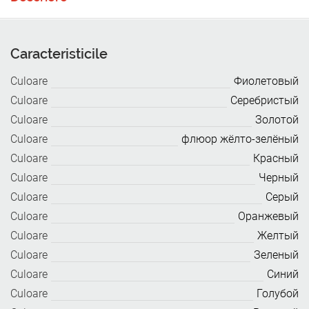
Caracteristicile
Culoare
Фиолетовый
Culoare
Серебристый
Culoare
Золотой
Culoare
флюор жёлто-зелёный
Culoare
Красный
Culoare
Черный
Culoare
Серый
Culoare
Оранжевый
Culoare
Желтый
Culoare
Зеленый
Culoare
Синий
Culoare
Голубой