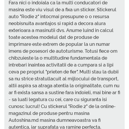
Fara nici o indoiala ca la multi conducatori de
masina este viu visul de a fixa un sticker. Stickerul
auto "Rodie 2" intocmai presupune o o resursa
neobisnuita avantajos si rapid a decora alura
exterioara a masinutii dvs. Anume luind in calcul
toate acestea modelul dat de produse de
imprimare este extrem de popular la un numar
imens de posesori de autoturisme. Totusi fiece om
chibzuieste la o multitudine fundamentala de
intrebari inaintea activitatii de a cumpara si a lipi
ceva pe propriul "prieten de fier". Multi stau la dubii
sa nu strice stratullacuit al mijlocului de transport,
altii aspira sa atraga atentia la originalitate, cum nu
ar fi exista sansa a sustine fara indoieli, mai bine ar fi
- sa luati legatura cu cei, care cu siguranta isi
cunosc lucrul! Cu stickerul "Rodie 2" de la online-
magazinul de produse pentru masina
Autoshina.md masina dumneavoastra va fi
autentica, iar suprafata va ramine perfecta.