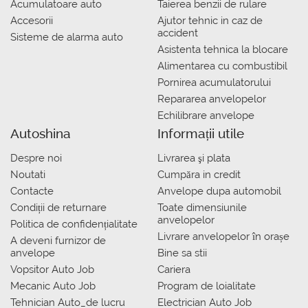
Acumulatoare auto
Taierea benzii de rulare
Accesorii
Ajutor tehnic in caz de
accident
Sisteme de alarma auto
Asistenta tehnica la blocare
Alimentarea cu combustibil
Pornirea acumulatorului
Repararea anvelopelor
Echilibrare anvelope
Autoshina
Informații utile
Despre noi
Livrarea şi plata
Noutati
Сumpăra in credit
Contacte
Anvelope dupa automobil
Condiții de returnare
Toate dimensiunile
anvelopelor
Politica de confidențialitate
Livrare anvelopelor în orașe
A deveni furnizor de
anvelope
Bine sa stii
Vopsitor Auto Job
Cariera
Mecanic Auto Job
Program de loialitate
Tehnician Auto_de lucru
Electrician Auto Job