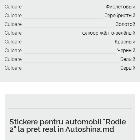
Culoare
Фиолетовый
Culoare
Серебристый
Culoare
Золотой
Culoare
флюор жёлто-зелёный
Culoare
Красный
Culoare
Черный
Culoare
Белый
Culoare
Серый
Stickere pentru automobil "Rodie
2" la pret real in Autoshina.md