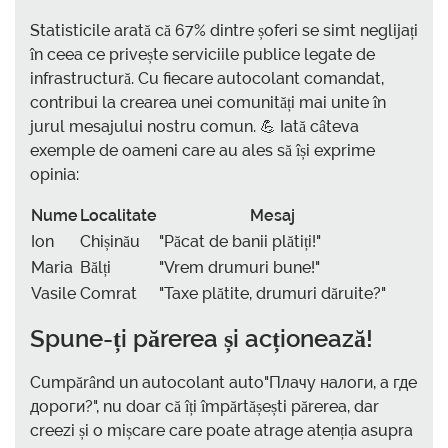
Statisticile arată că 67% dintre șoferi se simt neglijați
în ceea ce privește serviciile publice legate de
infrastructură. Cu fiecare autocolant comandat,
contribui la crearea unei comunități mai unite în
jurul mesajului nostru comun. 💪 Iată câteva
exemple de oameni care au ales să își exprime
opinia:
Nume
Localitate
Mesaj
Ion
Chișinău
"Păcat de banii plătiți!"
Maria
Bălți
"Vrem drumuri bune!"
Vasile
Comrat
"Taxe plătite, drumuri dăruite?"
Spune-ți părerea și acționează!
Cumpărând un autocolant auto"Плачу налоги, а где
дороги?", nu doar că îți împărtășești părerea, dar
creezi și o mișcare care poate atrage atenția asupra