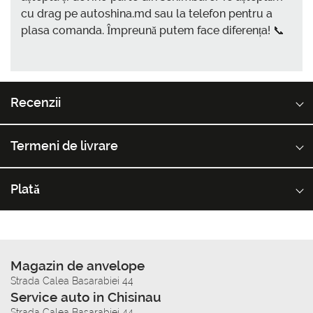
cu drag pe autoshina.md sau la telefon pentru a
plasa comanda. Împreună putem face diferența! 📞
Recenzii
Termeni de livrare
Plată
Magazin de anvelope
Strada Calea Basarabiei 44
Service auto in Chisinau
Strada Calea Basarabiei 44