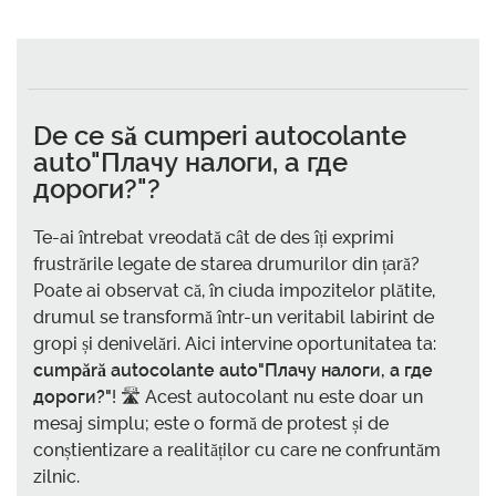
De ce să
cumperi autocolante
auto"Плачу налоги, а где
дороги?"
?
Te-ai întrebat vreodată cât de des îți exprimi
frustrările legate de starea drumurilor din țară?
Poate ai observat că, în ciuda impozitelor plătite,
drumul se transformă într-un veritabil labirint de
gropi și denivelări. Aici intervine oportunitatea ta:
cumpără autocolante auto"Плачу налоги, а где
дороги?"
! 🛣️ Acest autocolant nu este doar un
mesaj simplu; este o formă de protest și de
conștientizare a realităților cu care ne confruntăm
zilnic.