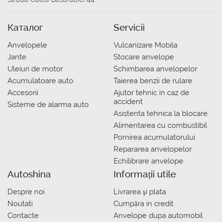
Каталог
Servicii
Anvelopele
Vulcanizare Mobila
Jante
Stocare anvelope
Uleiuri de motor
Schimbarea anvelopelor
Acumulatoare auto
Taierea benzii de rulare
Accesorii
Ajutor tehnic in caz de
accident
Sisteme de alarma auto
Asistenta tehnica la blocare
Alimentarea cu combustibil
Pornirea acumulatorului
Repararea anvelopelor
Echilibrare anvelope
Autoshina
Informații utile
Despre noi
Livrarea şi plata
Noutati
Сumpăra in credit
Contacte
Anvelope dupa automobil