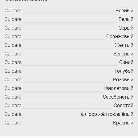
Culoare
Черный
Culoare
Белый
Culoare
Серый
Culoare
Оранжевый
Culoare
Желтый
Culoare
Зеленый
Culoare
Синий
Culoare
Голубой
Culoare
Розовый
Culoare
Фиолетовый
Culoare
Серебристый
Culoare
Золотой
Culoare
флюор жёлто-зелёный
Culoare
Красный