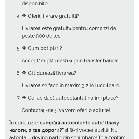
disponibile.
🔶 Oferiți livrare gratuită?
Livrarea este gratuită pentru comenzi de
peste 500 de lei.
🔶 Cum pot plăti?
Acceptăm plăți cash și prin transfer bancar.
🔶 Cât durează livrarea?
Livrarea se face în maxim 3 zile lucrătoare.
🔶 Ce fac dacă autocolantul nu îmi place?
Contactați-ne și vă vom oferi o soluție!
În concluzie,
cumpără autocolante auto"Плачу
налоги, а где дороги?"
și fă-ți vocea auzită! Nu
aștepta și devino parte din schimbare! Te așteptăm