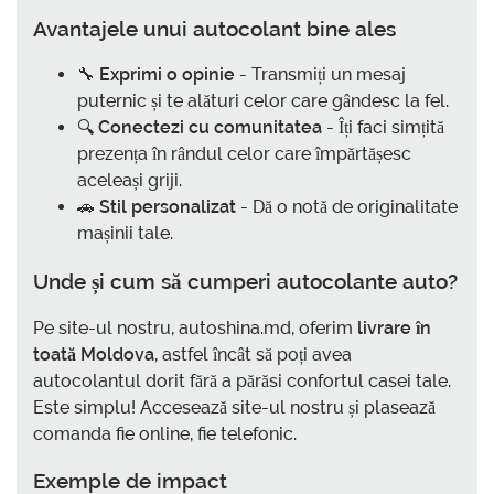
Avantajele unui autocolant bine ales
🔧
Exprimi o opinie
- Transmiți un mesaj
puternic și te alături celor care gândesc la fel.
🔍
Conectezi cu comunitatea
- Îți faci simțită
prezența în rândul celor care împărtășesc
aceleași griji.
🚗
Stil personalizat
- Dă o notă de originalitate
mașinii tale.
Unde și cum să
cumperi autocolante auto
?
Pe site-ul nostru, autoshina.md, oferim
livrare în
toată Moldova
, astfel încât să poți avea
autocolantul dorit fără a părăsi confortul casei tale.
Este simplu! Accesează site-ul nostru și plasează
comanda fie online, fie telefonic.
Exemple de impact