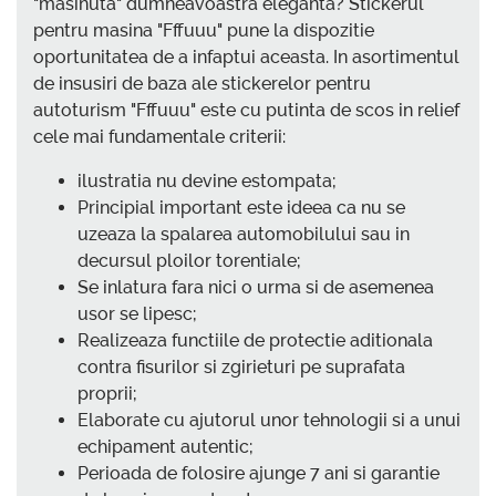
"masinuta" dumneavoastra eleganta? Stickerul
pentru masina "Fffuuu" pune la dispozitie
oportunitatea de a infaptui aceasta. In asortimentul
de insusiri de baza ale stickerelor pentru
autoturism "Fffuuu" este cu putinta de scos in relief
cele mai fundamentale criterii:
ilustratia nu devine estompata;
Principial important este ideea ca nu se
uzeaza la spalarea automobilului sau in
decursul ploilor torentiale;
Se inlatura fara nici o urma si de asemenea
usor se lipesc;
Realizeaza functiile de protectie aditionala
contra fisurilor si zgirieturi pe suprafata
proprii;
Elaborate cu ajutorul unor tehnologii si a unui
echipament autentic;
Perioada de folosire ajunge 7 ani si garantie