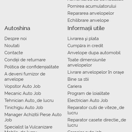
Pornirea acumulatorului
Repararea anvelopelor
Echilibrare anvelope
Autoshina
Informații utile
Despre noi
Livrarea şi plata
Noutati
Сumpăra in credit
Contacte
Anvelope dupa automobil
Condiții de returnare
Toate dimensiunile
anvelopelor
Politica de confidențialitate
Livrare anvelopelor în orașe
A deveni furnizor de
anvelope
Bine sa stii
Vopsitor Auto Job
Cariera
Mecanic Auto Job
Program de loialitate
Tehnician Auto_de lucru
Electrician Auto Job
Tinichigiu Auto Job
Reparator cutii de viteze_de
lucru
Manager Achizitii Piese Auto
Job
Reparator casete directie_de
lucru
Specialist la Vulcanizare