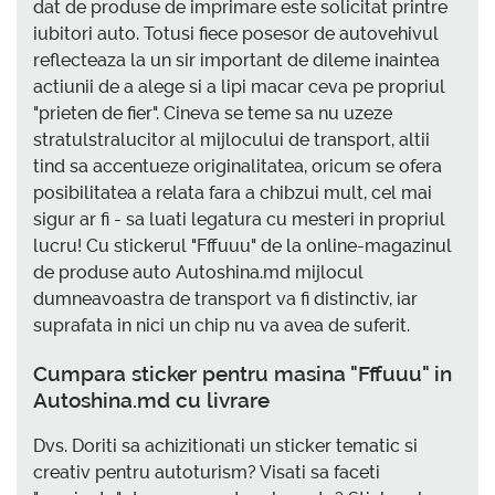
dat de produse de imprimare este solicitat printre
iubitori auto. Totusi fiece posesor de autovehivul
reflecteaza la un sir important de dileme inaintea
actiunii de a alege si a lipi macar ceva pe propriul
"prieten de fier". Cineva se teme sa nu uzeze
stratulstralucitor al mijlocului de transport, altii
tind sa accentueze originalitatea, oricum se ofera
posibilitatea a relata fara a chibzui mult, cel mai
sigur ar fi - sa luati legatura cu mesteri in propriul
lucru! Cu stickerul "Fffuuu" de la online-magazinul
de produse auto Autoshina.md mijlocul
dumneavoastra de transport va fi distinctiv, iar
suprafata in nici un chip nu va avea de suferit.
Cumpara sticker pentru masina "Fffuuu" in
Autoshina.md cu livrare
Dvs. Doriti sa achizitionati un sticker tematic si
creativ pentru autoturism? Visati sa faceti