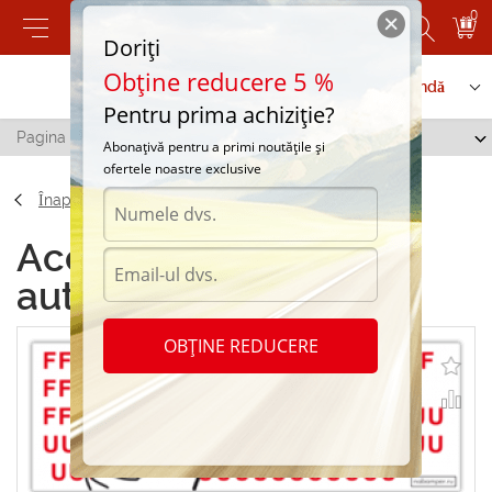
0
Doriți
Obține reducere 5 %
Contactați-ne
Serviciu de comandă
Pentru prima achiziție?
Pagina principală
/
Autocolante auto "Fffuuu"
Abonațivă pentru a primi noutățile și
ofertele noastre exclusive
Înapoi
Accesorii Autocolante
auto "Fffuuu"
OBȚINE REDUCERE