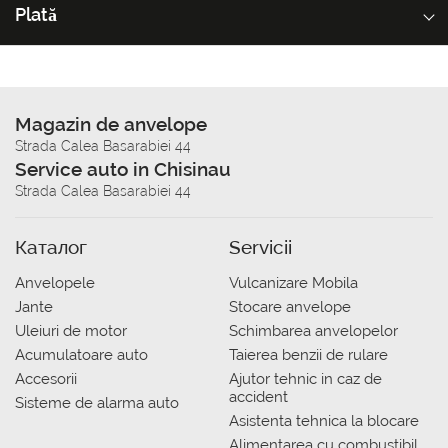
Plată
Magazin de anvelope
Strada Calea Basarabiei 44
Service auto in Chisinau
Strada Calea Basarabiei 44
Каталог
Servicii
Anvelopele
Vulcanizare Mobila
Jante
Stocare anvelope
Uleiuri de motor
Schimbarea anvelopelor
Acumulatoare auto
Taierea benzii de rulare
Accesorii
Ajutor tehnic in caz de
accident
Sisteme de alarma auto
Asistenta tehnica la blocare
Alimentarea cu combustibil