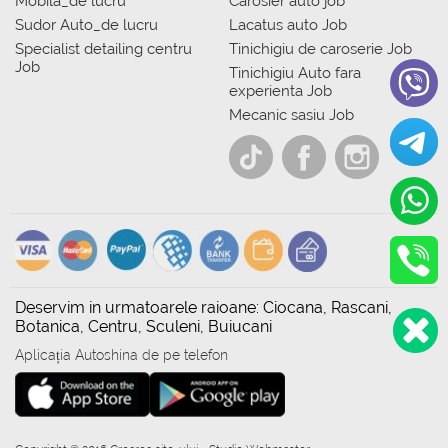
Mobila_de lucru
Carosier auto job
Sudor Auto_de lucru
Lacatus auto Job
Specialist detailing centru
Tinichigiu de caroserie Job
Job
Tinichigiu Auto fara
experienta Job
Mecanic sasiu Job
Deservim in urmatoarele raioane: Ciocana, Rascani,
Botanica, Centru, Sculeni, Buiucani
Aplicația Autoshina de pe telefon