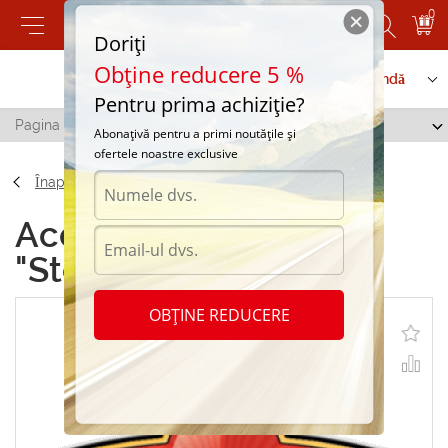
0
Doriți
Obține reducere 5 %
Contactați-ne
Serviciu de comandă
Pentru prima achiziție?
Pagina principală
/
Autocolante "Stea 004"
Abonațivă pentru a primi noutățile și
ofertele noastre exclusive
Înapoi
Accesorii Autocolante
"Stea 004"
OBȚINE REDUCERE