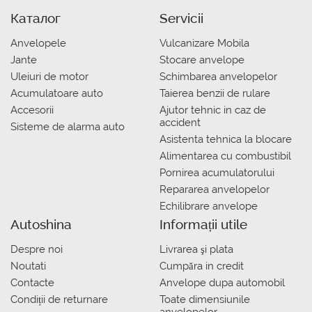
Каталог
Servicii
Anvelopele
Vulcanizare Mobila
Jante
Stocare anvelope
Uleiuri de motor
Schimbarea anvelopelor
Acumulatoare auto
Taierea benzii de rulare
Accesorii
Ajutor tehnic in caz de
accident
Sisteme de alarma auto
Asistenta tehnica la blocare
Alimentarea cu combustibil
Pornirea acumulatorului
Repararea anvelopelor
Echilibrare anvelope
Autoshina
Informații utile
Despre noi
Livrarea şi plata
Noutati
Сumpăra in credit
Contacte
Anvelope dupa automobil
Condiții de returnare
Toate dimensiunile