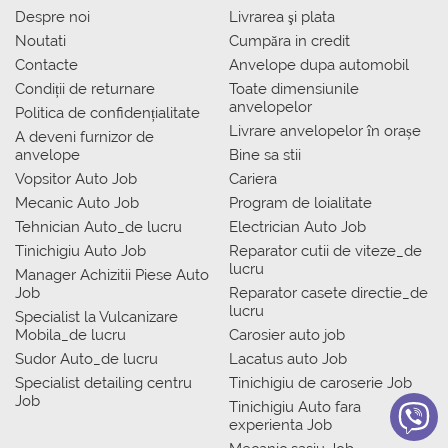
Despre noi
Livrarea şi plata
Noutati
Сumpăra in credit
Contacte
Anvelope dupa automobil
Condiții de returnare
Toate dimensiunile
anvelopelor
Politica de confidențialitate
Livrare anvelopelor în orașe
A deveni furnizor de
anvelope
Bine sa stii
Vopsitor Auto Job
Cariera
Mecanic Auto Job
Program de loialitate
Tehnician Auto_de lucru
Electrician Auto Job
Tinichigiu Auto Job
Reparator cutii de viteze_de
lucru
Manager Achizitii Piese Auto
Job
Reparator casete directie_de
lucru
Specialist la Vulcanizare
Mobila_de lucru
Carosier auto job
Sudor Auto_de lucru
Lacatus auto Job
Specialist detailing centru
Tinichigiu de caroserie Job
Job
Tinichigiu Auto fara
experienta Job