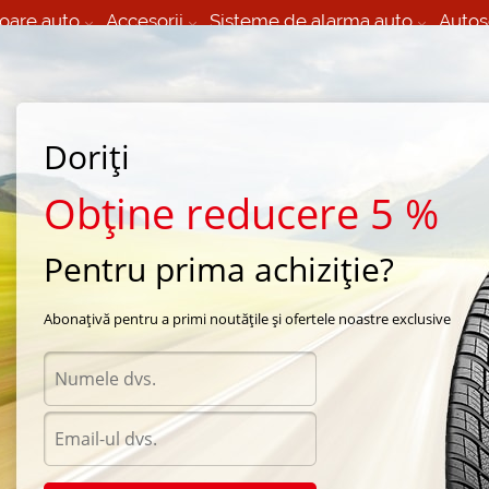
oare auto
Accesorii
Sisteme de alarma auto
Autos
60 066 000
+373 60 608 000
izare Mobila 24/7 non
Service auto in Chisinau
 toate regiunile
(L-V) 9:00 - 19:00
Doriți
(Sî) 09:00-19:00
Strada Calea Basarabiei 44
Obține reducere 5 %
Pentru prima achiziție?
Abonațivă pentru a primi noutățile și ofertele noastre exclusive
Acumu