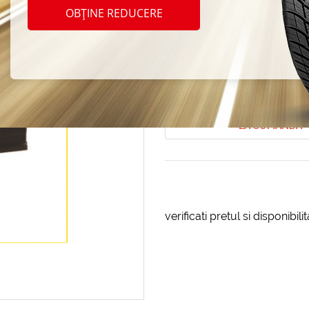
auto A
OBȚINE REDUCERE
100 A
Cod produs: AT-2587
LA COMANDA
verificati pretul si disponibil