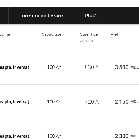
Termeni de livrare
Plată
 borne
Capacitate
Curent de
Pret
pomire
830 A
3 500
100 Ah
eapta, inversa)
MDL
720 A
2 150
100 Ah
eapta, inversa)
MDL
2 300
100 Ah
eapta, inversa)
MDL