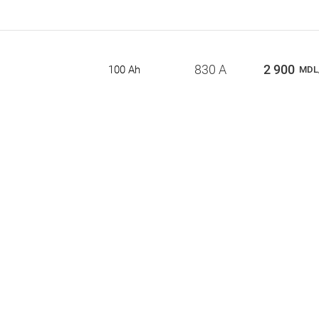
830 A
2 900
100 Ah
MDL