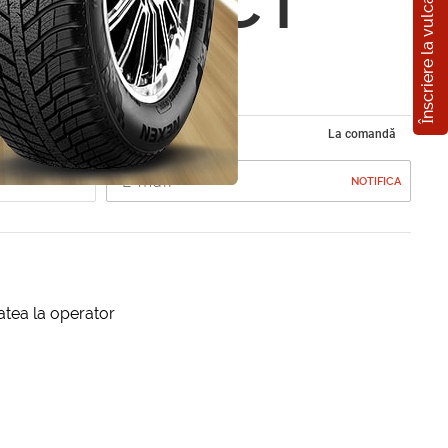
Înscriere la vulcanizare
tlant 6CT
h R+
La comandă
NOTIFICA
itatea la operator