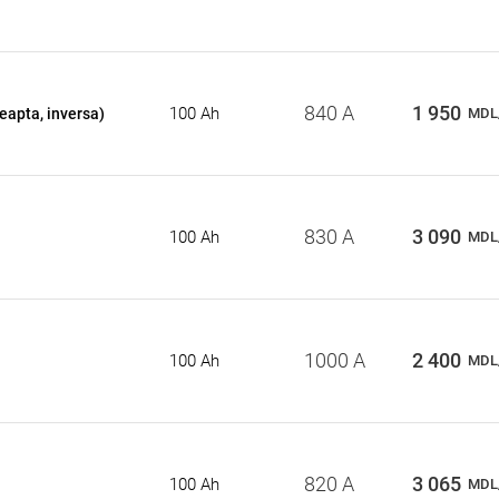
840 A
1 950
100 Ah
eapta, inversa)
MDL
830 A
3 090
100 Ah
MDL
1000 A
2 400
100 Ah
MDL
820 A
3 065
100 Ah
MDL