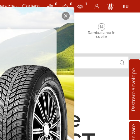
0
0
1
ervice
Cariera
RU
Rambursarea în
14 zile
Pastrare anvelope
latoare