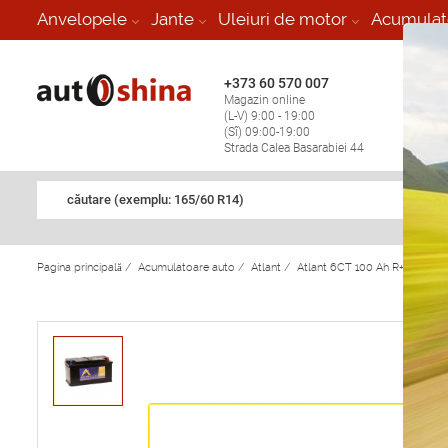
-
Anvelopele
Jante
Uleiuri de motor
Acumulat
+373 60 570 007
+373 
Magazin online
Vulcan
(L-V) 9:00 - 19:00
stop în
(Sî) 09:00-19:00
Strada Calea Basarabiei 44
căutare (exemplu: 165/60 R14)
Pagina principală
/
Acumulatoare auto
/
Atlant
/
Atlant 6CT 100 Ah R+