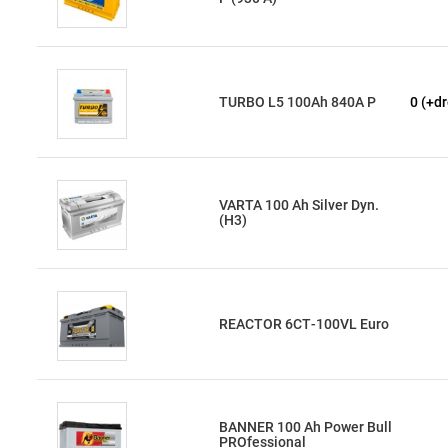
TURBO L5 100Ah 840A P
0 (+dr
VARTA 100 Ah Silver Dyn.
(H3)
REACTOR 6СТ-100VL Euro
BANNER 100 Ah Power Bull
PROfessional