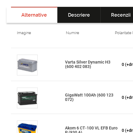
Alternative
Descriere
Recenzii
Imagine
Numire
Polaritate
Varta Silver Dynamic H3
0 (+dr
(600 402 083)
GigaWatt 100Ah (600 123
0 (+dr
072)
Akom 6 СТ-100 VL EFB Euro
0 (+dr
P (930 A)