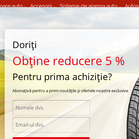
oare auto
Accesorii
Sisteme de alarma auto
Autos
60 066 000
+373 60 608 000
izare Mobila 24/7 non
Service auto in Chisinau
 toate regiunile
(L-V) 9:00 - 19:00
Doriți
(Sî) 09:00-19:00
Strada Calea Basarabiei 44
Obține reducere 5 %
Pentru prima achiziție?
rsal 750ml
Abonațivă pentru a primi noutățile și ofertele noastre exclusive
Acceso