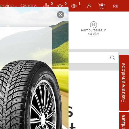
0
0
1
ervice
Cariera
RU
Rambursarea în
14 zile
Pastrare anvelope
rii Atas