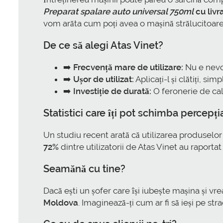
Preparat spalare auto universal 750ml
cu livr
vom arăta cum poți avea o mașină strălucitoare f
De ce să alegi Atas Vinet?
➡️
Frecvență mare de utilizare:
Nu e nevoi
➡️
Ușor de utilizat:
Aplicați-l și clătiți, sim
➡️
Investiție de durată:
O feronerie de cali
Statistici care îți pot schimba percepți
Un studiu recent arată că utilizarea produselo
72%
dintre utilizatorii de Atas Vinet au raportat
Seamănă cu tine?
Dacă ești un șofer care își iubește mașina și vr
Moldova
. Imaginează-ți cum ar fi să ieși pe st