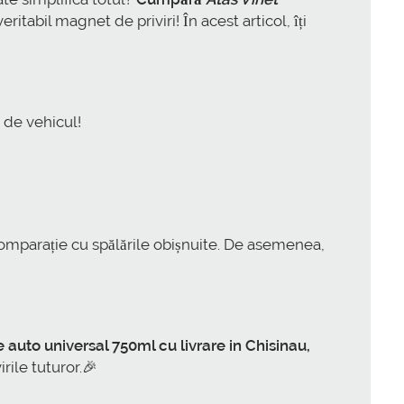
eritabil magnet de priviri! În acest articol, îți
p de vehicul!
omparație cu spălările obișnuite. De asemenea,
auto universal 750ml cu livrare in Chisinau,
rile tuturor.🎉