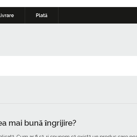
ivrare
Plată
ea mai bună îngrijire?
licată. Cum ar fi să-ți spunem că există un produs care poa