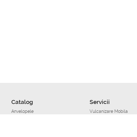
Catalog
Servicii
Anvelopele
Vulcanizare Mobila
Jante
Stocare anvelope
Uleiuri de motor
Schimbarea anvelopelo
Acumulatoare auto
Taierea benzii de rulare