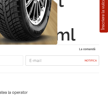
Înscriere la vulcanizare
Preparat
e auto
sal 750ml
La comandă
NOTIFICA
itatea la operator