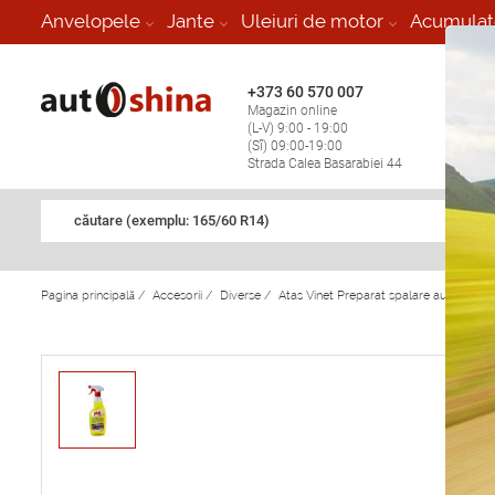
-
Anvelopele
Jante
Uleiuri de motor
Acumulat
+373 60 570 007
+373 
Magazin online
Vulcan
(L-V) 9:00 - 19:00
stop în
(Sî) 09:00-19:00
Strada Calea Basarabiei 44
căutare (exemplu: 165/60 R14)
Pagina principală
/
Accesorii
/
Diverse
/
Atas Vinet Preparat spalare auto unive