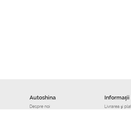
Autoshina
Informații 
Despre noi
Livrarea şi pla
Noutati
Сumpăra in cr
r
Cariera
Anvelope dup
Contacte
Toate dimensi