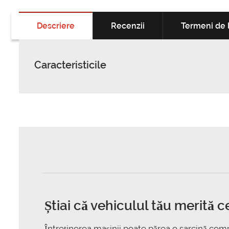
Descriere
Recenzii
Termeni de l
Caracteristicile
Știai că vehiculul tău merită c
Întreținerea mașinii poate părea o sarcină comp