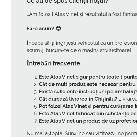
Ce au de spus clienții noștri?
„Am folosit Atas Vinet și rezultatul a fost fanta
Fă-o acum! 😍
Începe să-ți îngrijeşti vehiculul ca un profesion
acum și bucură-te de o mașină strălucitoare!
Întrebări frecvente
Este Atas Vinet sigur pentru toate tipuri
Cât de mult produs este necesar pentru 
Există suficiente instrucțiuni pe ambalaj
Cât durează livrarea în Chișinău?
Livrarea
Pot folosi Atas Vinet și pentru curățarea i
Este Atas Vinet fabricat din substanțe e
Este Atas Vinet un produs de uz profesio
Nu mai aștepta! Sună-ne sau vizitează-ne pent