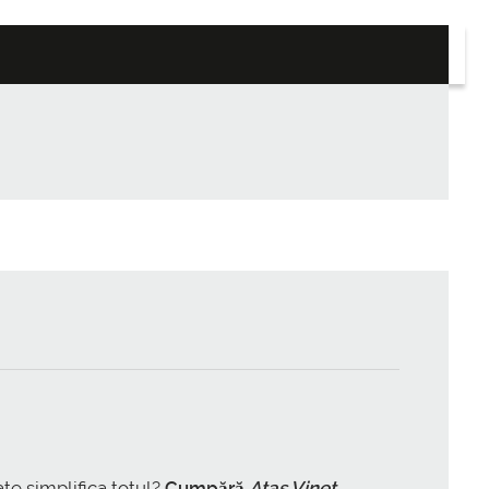
te simplifica totul?
Cumpără
Atas Vinet