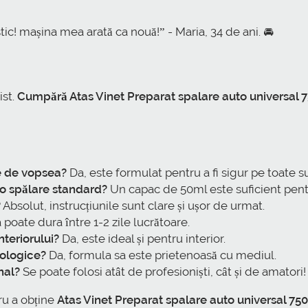
stic! mașina mea arată ca nouă!” - Maria, 34 de ani. 🚘
ist.
Cumpără Atas Vinet Preparat spalare auto universal 7
le de vopsea?
Da, este formulat pentru a fi sigur pe toate s
o spălare standard?
Un capac de 50ml este suficient pen
?
Absolut, instrucțiunile sunt clare și ușor de urmat.
 poate dura între 1-2 zile lucrătoare.
nteriorului?
Da, este ideal și pentru interior.
cologice?
Da, formula sa este prietenoasă cu mediul.
nal?
Se poate folosi atât de profesioniști, cât și de amatori!
ru a obține
Atas Vinet Preparat spalare auto universal 750