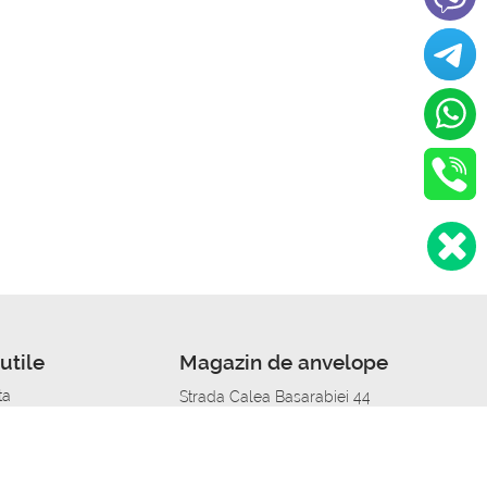
utile
Magazin de anvelope
ta
Strada Calea Basarabiei 44
edit
Service auto in Chisinau
a automobil
unile anvelopelor
Strada Calea Basarabiei 44