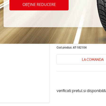
Vinet 
OBȚINE REDUCERE
spalar
univer
Cod produs: AT-182104
LA COMANDA
verificati pretul si disponibil