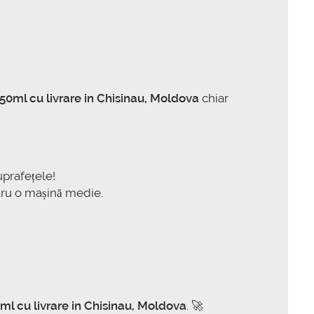
50ml cu livrare in Chisinau, Moldova
chiar
uprafețele!
tru o mașină medie.
ml cu livrare in Chisinau, Moldova
. 🚀