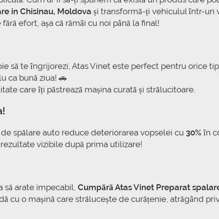
are in Chisinau, Moldova
și transformă-ți vehiculul într-un v
ără efort, așa că rămâi cu noi până la final!
e să te îngrijorezi, Atas Vinet este perfect pentru orice ti
plu ca bună ziua! 🚗
tate care îți păstrează mașina curată și strălucitoare.
a!
r de spălare auto reduce deteriorarea vopselei cu
30%
în c
 rezultate vizibile după prima utilizare!
ea să arate impecabil,
Cumpără Atas Vinet Preparat spalare 
radă cu o mașină care strălucește de curățenie, atrăgând privi