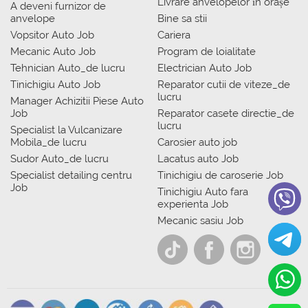
Livrare anvelopelor în orașe
A deveni furnizor de
anvelope
Bine sa stii
Vopsitor Auto Job
Cariera
Mecanic Auto Job
Program de loialitate
Tehnician Auto_de lucru
Electrician Auto Job
Tinichigiu Auto Job
Reparator cutii de viteze_de
lucru
Manager Achizitii Piese Auto
Job
Reparator casete directie_de
lucru
Specialist la Vulcanizare
Mobila_de lucru
Carosier auto job
Sudor Auto_de lucru
Lacatus auto Job
Specialist detailing centru
Tinichigiu de caroserie Job
Job
Tinichigiu Auto fara
experienta Job
Mecanic sasiu Job