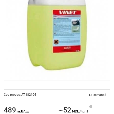
Cod produs: AT-182106
La comandă
489
~52
mdl/1шт
MDL/lună