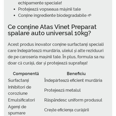
echipamente speciale!
Protejează vopseaua mășinii tale
Conține ingrediente biodegradabile 🌱
Ce conține
Atas Vinet Preparat
spalare auto universal 10kg
?
Acest produs inovator conține surfactanți speciali
care îndepărtează murdăria, uleiul și alte reziduuri
de pe caroseria mașinii tale. În plus, formula sa nu
doar că curăță, dar și protejează suprafața!
Componentă
Beneficiu
Surfactanți
Îndepărtează eficient murdăria
Inhibitori de
Protejează metalul
coroziune
Emulsificatori
Răspândesc uniform produsul
Agenți de
Crește eficiența curățării
spumare