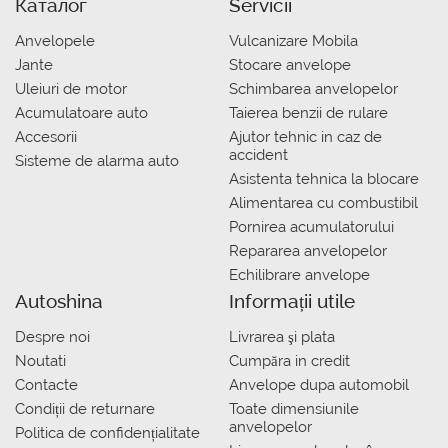
Каталог
Servicii
Anvelopele
Vulcanizare Mobila
Jante
Stocare anvelope
Uleiuri de motor
Schimbarea anvelopelor
Acumulatoare auto
Taierea benzii de rulare
Accesorii
Ajutor tehnic in caz de
accident
Sisteme de alarma auto
Asistenta tehnica la blocare
Alimentarea cu combustibil
Pornirea acumulatorului
Repararea anvelopelor
Echilibrare anvelope
Autoshina
Informații utile
Despre noi
Livrarea şi plata
Noutati
Сumpăra in credit
Contacte
Anvelope dupa automobil
Condiții de returnare
Toate dimensiunile
anvelopelor
Politica de confidențialitate