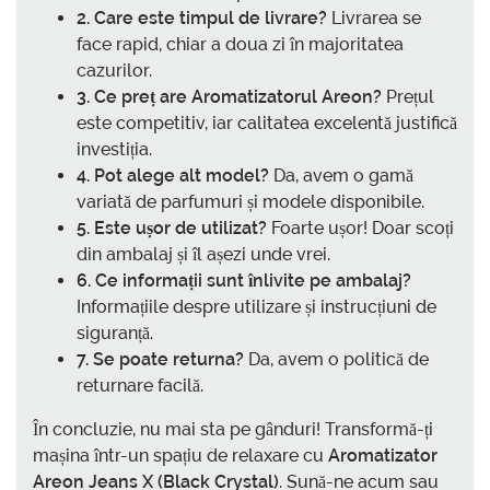
2. Care este timpul de livrare?
Livrarea se
face rapid, chiar a doua zi în majoritatea
cazurilor.
3. Ce preț are Aromatizatorul Areon?
Prețul
este competitiv, iar calitatea excelentă justifică
investiția.
4. Pot alege alt model?
Da, avem o gamă
variată de parfumuri și modele disponibile.
5. Este ușor de utilizat?
Foarte ușor! Doar scoți
din ambalaj și îl așezi unde vrei.
6. Ce informații sunt înlivite pe ambalaj?
Informațiile despre utilizare și instrucțiuni de
siguranță.
7. Se poate returna?
Da, avem o politică de
returnare facilă.
În concluzie, nu mai sta pe gânduri! Transformă-ți
mașina într-un spațiu de relaxare cu
Aromatizator
Areon Jeans X (Black Crystal)
. Sună-ne acum sau