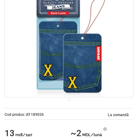
Cod produs: AT-189026
La comandă
13
~2
mdl/1шт
MDL/lună