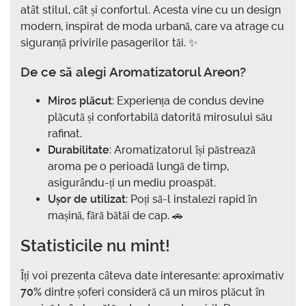
atât stilul, cât și confortul. Acesta vine cu un design
modern, inspirat de moda urbană, care va atrage cu
siguranță privirile pasagerilor tăi. ✨
De ce să alegi Aromatizatorul Areon?
Miros plăcut
: Experiența de condus devine
plăcută și confortabilă datorită mirosului său
rafinat.
Durabilitate
: Aromatizatorul își păstrează
aroma pe o perioadă lungă de timp,
asigurându-ți un mediu proaspăt.
Ușor de utilizat
: Poți să-l instalezi rapid în
mașină, fără bătăi de cap. 🚗
Statisticile nu mint!
Îți voi prezenta câteva date interesante: aproximativ
70%
dintre șoferi consideră că un miros plăcut în