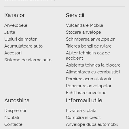
Каталог
Servicii
Anvelopele
Vulcanizare Mobila
Jante
Stocare anvelope
Uleiuri de motor
Schimbarea anvelopelor
Acumulatoare auto
Taierea benzii de rulare
Accesorii
Ajutor tehnic in caz de
accident
Sisteme de alarma auto
Asistenta tehnica la blocare
Alimentarea cu combustibil
Pornirea acumulatorului
Repararea anvelopelor
Echilibrare anvelope
Autoshina
Informații utile
Despre noi
Livrarea şi plata
Noutati
Сumpăra in credit
Contacte
Anvelope dupa automobil