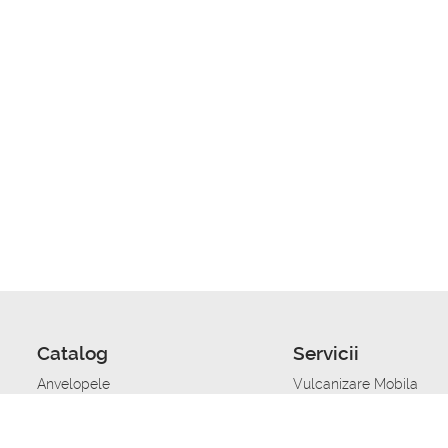
Catalog
Servicii
Anvelopele
Vulcanizare Mobila
Jante
Stocare anvelope
Uleiuri de motor
Schimbarea anvelopelo