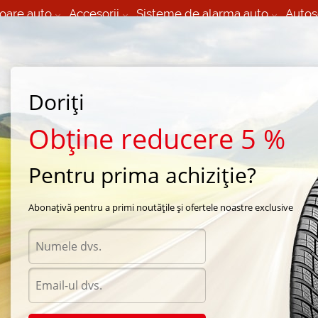
oare auto
Accesorii
Sisteme de alarma auto
Autos
60 066 000
+373 60 608 000
izare Mobila 24/7 non
Service auto in Chisinau
 toate regiunile
(L-V) 9:00 - 19:00
Doriți
(Sî) 09:00-19:00
Strada Calea Basarabiei 44
Obține reducere 5 %
Pentru prima achiziție?
dy) Aromatizator auto
Abonațivă pentru a primi noutățile și ofertele noastre exclusive
Acces