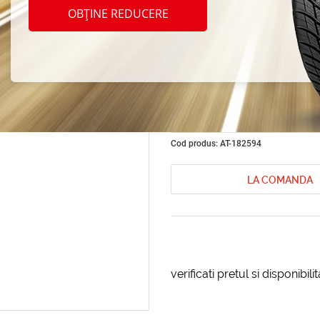
Car C
OBȚINE REDUCERE
(charr
Aromat
Cod produs: AT-182594
LA COMANDA
verificati pretul si disponibil