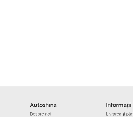
Autoshina
Informații 
Despre noi
Livrarea şi pla
Noutati
Сumpăra in cr
r
Cariera
Anvelope dup