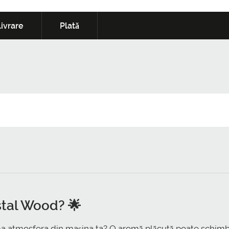
ivrare
Plată
stal Wood? 🌟
ma atmosfera din mașina ta? O aromă plăcută poate schimba