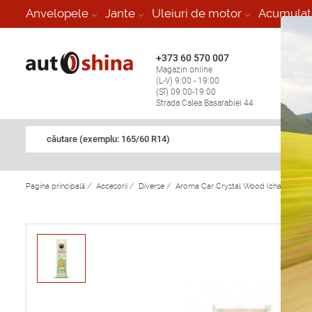
-
Anvelopele
Jante
Uleiuri de motor
Acumulat
+373 60 570 007
+373 
Magazin online
Vulcan
(L-V) 9:00 - 19:00
stop în
(Sî) 09:00-19:00
Strada Calea Basarabiei 44
căutare (exemplu: 165/60 R14)
Pagina principală
/
Accesorii
/
Diverse
/
Aroma Car Crystal Wood (charrming-la