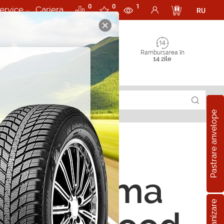
0
0
1
ervice
Cariera
RU
Rambursarea în
14 zile
Pastrare anvelope
orii Aroma