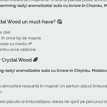
rrming-lady) aromatizator auto cu livrare în Chișinău, 
stal Wood un must-have? 🤔
 zile!
 în orice tip de mașină
enoase cu mediu 🌱
ntru orice călătorie
r Crystal Wood 🌈
lady) aromatizator auto cu livrare în Chișinău, Moldov
m o atmosferă relaxantă în mașină! Un parfum plăcut îmbunătă
m.
ele plăcute le îmbunătățesc starea de spirit pe parcursul de