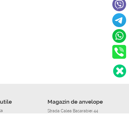
utile
Magazin de anvelope
ta
Strada Calea Basarabiei 44
edit
Service auto in Chisinau
a automobil