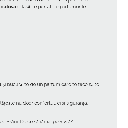
Moldova
și lasă-te purtat de parfumurile
a
și bucură-te de un parfum care te face să te
țește nu doar confortul, ci și siguranța,
plasării. De ce să rămâi pe afară?