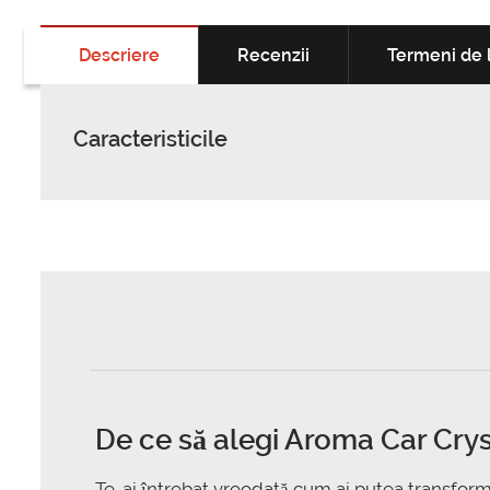
Descriere
Recenzii
Termeni de l
Caracteristicile
De ce să alegi Aroma Car Cry
Te-ai întrebat vreodată cum ai putea transfor