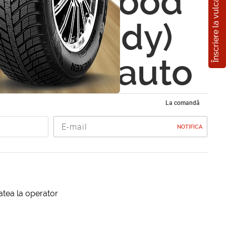
Înscriere la vulcanizare
rystal Wood
ming-lady)
izator auto
La comandă
NOTIFICA
itatea la operator