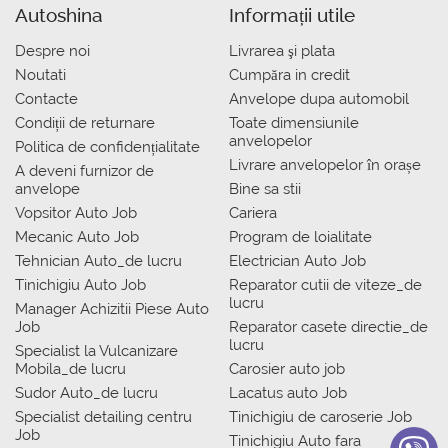
Autoshina
Informații utile
Despre noi
Livrarea şi plata
Noutati
Сumpăra in credit
Contacte
Anvelope dupa automobil
Condiții de returnare
Toate dimensiunile
anvelopelor
Politica de confidențialitate
Livrare anvelopelor în orașe
A deveni furnizor de
anvelope
Bine sa stii
Vopsitor Auto Job
Cariera
Mecanic Auto Job
Program de loialitate
Tehnician Auto_de lucru
Electrician Auto Job
Tinichigiu Auto Job
Reparator cutii de viteze_de
lucru
Manager Achizitii Piese Auto
Job
Reparator casete directie_de
lucru
Specialist la Vulcanizare
Mobila_de lucru
Carosier auto job
Sudor Auto_de lucru
Lacatus auto Job
Specialist detailing centru
Tinichigiu de caroserie Job
Job
Tinichigiu Auto fara