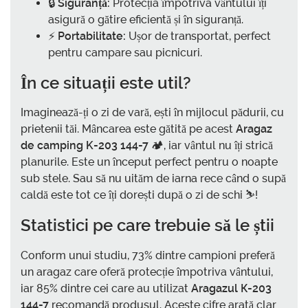
🔒
Siguranță:
Protecția împotriva vântului îți
asigură o gătire eficientă și în siguranță.
⚡
Portabilitate:
Ușor de transportat, perfect
pentru campare sau picnicuri.
În ce situații este util?
Imaginează-ți o zi de vară, ești în mijlocul pădurii, cu
prietenii tăi. Mâncarea este gătită pe acest
Aragaz
de camping K-203 144-7
🏕️, iar vântul nu îți strică
planurile. Este un început perfect pentru o noapte
sub stele. Sau să nu uităm de iarna rece când o supă
caldă este tot ce îți dorești după o zi de schi ⛷️!
Statistici pe care trebuie să le știi
Conform unui studiu, 73% dintre campioni preferă
un aragaz care oferă protecție împotriva vântului,
iar 85% dintre cei care au utilizat
Aragazul К-203
144-7
recomandă produsul. Aceste cifre arată clar