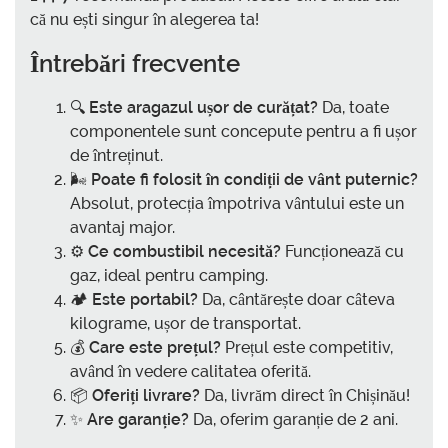
că nu ești singur în alegerea ta!
Întrebări frecvente
🔍
Este aragazul ușor de curățat?
Da, toate
componentele sunt concepute pentru a fi ușor
de întreținut.
🌬️
Poate fi folosit în condiții de vânt puternic?
Absolut, protecția împotriva vântului este un
avantaj major.
⚙️
Ce combustibil necesită?
Funcționează cu
gaz, ideal pentru camping.
🏕️
Este portabil?
Da, cântărește doar câteva
kilograme, ușor de transportat.
💰
Care este prețul?
Prețul este competitiv,
având în vedere calitatea oferită.
📦
Oferiți livrare?
Da, livrăm direct în Chișinău!
✨
Are garanție?
Da, oferim garanție de 2 ani.