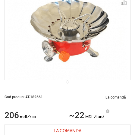
Cod produs: AT-182661
La comandă
206
~22
mdl/1шт
MDL/lună
LA COMANDA