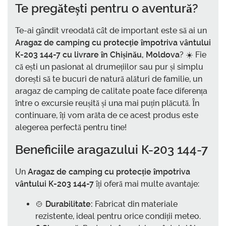
Te pregătești pentru o aventură?
Te-ai gândit vreodată cât de important este să ai un
Aragaz de camping cu protecție împotriva vântului
К-203 144-7 cu livrare în Chișinău, Moldova
? ☀️ Fie
că ești un pasionat al drumețiilor sau pur și simplu
dorești să te bucuri de natură alături de familie, un
aragaz de camping de calitate poate face diferența
între o excursie reușită și una mai puțin plăcută. În
continuare, îți vom arăta de ce acest produs este
alegerea perfectă pentru tine!
Beneficiile aragazului К-203 144-7
Un
Aragaz de camping cu protecție împotriva
vântului К-203 144-7
îți oferă mai multe avantaje:
🍲
Durabilitate:
Fabricat din materiale
rezistente, ideal pentru orice condiții meteo.