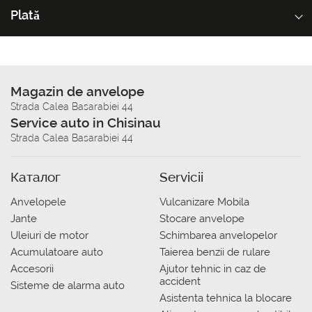
Plată
Magazin de anvelope
Strada Calea Basarabiei 44
Service auto in Chisinau
Strada Calea Basarabiei 44
Каталог
Servicii
Anvelopele
Vulcanizare Mobila
Jante
Stocare anvelope
Uleiuri de motor
Schimbarea anvelopelor
Acumulatoare auto
Taierea benzii de rulare
Accesorii
Ajutor tehnic in caz de
accident
Sisteme de alarma auto
Asistenta tehnica la blocare