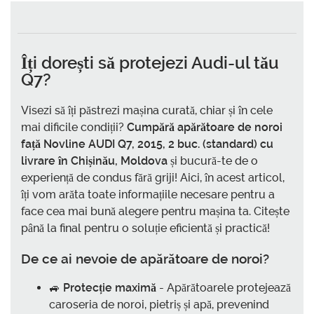
Îți dorești să protejezi Audi-ul tău
Q7?
Visezi să îți păstrezi mașina curată, chiar și în cele
mai dificile condiții?
Cumpără apărătoare de noroi
față Novline AUDI Q7, 2015, 2 buc. (standard) cu
livrare în Chișinău, Moldova
și bucură-te de o
experiență de condus fără griji! Aici, în acest articol,
îți vom arăta toate informațiile necesare pentru a
face cea mai bună alegere pentru mașina ta. Citește
până la final pentru o soluție eficientă și practică!
De ce ai nevoie de apărătoare de noroi?
🚙
Protecție maximă
- Apărătoarele protejează
caroseria de noroi, pietriș și apă, prevenind