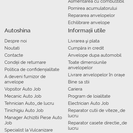
Alimentarea cu combustibil
Pornirea acumulatorului
Repararea anvelopelor
Echilibrare anvelope
Autoshina
Informații utile
Despre noi
Livrarea şi plata
Noutati
Сumpăra in credit
Contacte
Anvelope dupa automobil
Condiții de returnare
Toate dimensiunile
anvelopelor
Politica de confidențialitate
Livrare anvelopelor în orașe
A deveni furnizor de
anvelope
Bine sa stii
Vopsitor Auto Job
Cariera
Mecanic Auto Job
Program de loialitate
Tehnician Auto_de lucru
Electrician Auto Job
Tinichigiu Auto Job
Reparator cutii de viteze_de
lucru
Manager Achizitii Piese Auto
Job
Reparator casete directie_de
lucru
Specialist la Vulcanizare