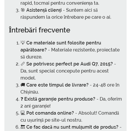
rapid, tocmai pentru conveniența ta.
🎯
Asistență clienți
- Suntem aici să
răspundem la orice întrebare pe care o ai.
Întrebări frecvente
💡
Ce materiale sunt folosite pentru
apărătoare?
- Materiale rezistente, proiectate
să dureze.
📏
Se potrivesc perfect pe Audi Q7, 2015?
-
Da, sunt special concepute pentru acest
model.
🚚
Care este timpul de livrare?
- 24-48 ore în
Chișinău.
❓
Există garanție pentru produse?
- Da, oferim
2 ani garanție!
💻
Pot comanda online?
- Absolut! Comandă
cu ușurință pe site-ul nostru.
🔙
Ce fac dacă nu sunt mulțumit de produs?
-