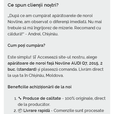
Ce spun clienții noștri?
„După ce am cumpărat apărătoarele de noroi
Novline, am observat o diferență imediată. Nu mai
trebuie să mă îngrijorez de mizerie. Recomand cu
căldură!” - Andrei, Chișinău.
Cum poți cumpăra?
Este simplu! 🛒 Accesează site-ul nostru, alege
apărătoare de noroi față Novline AUDI Q7, 2015, 2
buc. (standard)
și plasează comanda. Livrăm direct
la ușa ta în Chișinău, Moldova.
Beneficiile achiziționării de la noi
🔧
Produse de calitate
- 100% originale, direct
de la producător.
📦
Livrare rapidă
- Comenzile sunt procesate