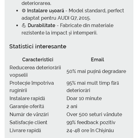
deteriorarea.
⚙️
Instalare ușoară
- Model standard, perfect
adaptat pentru AUDI Q7, 2015.
💪
Durabilitate
- Fabricate din materiale
rezistente la impact și intemperii.
Statistici interesante
Caracteristici
Email
Reducerea deteriorării
50% mai puțină degradare
vopselii
Protecție împotriva
95% mai mult timp fără
ruginirii
deteriorări
Instalare rapidă
Doar 10 minute
Garanție oferită
2 ani
Număr de vânzări
Over 500 seturi vândute
Satisfacție client
99% feedback pozitiv
Livrare rapidă
24-48 ore în Chișinău