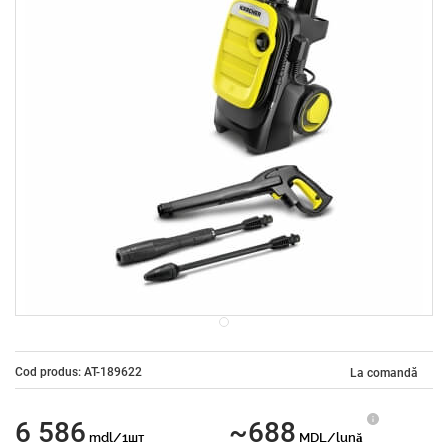
Cod produs: AT-189622
La comandă
6 586
~688
mdl/1шт
MDL/lună