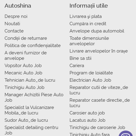
Autoshina
Informații utile
Despre noi
Livrarea şi plata
Noutati
Сumpăra in credit
Contacte
Anvelope dupa automobil
Condiții de returnare
Toate dimensiunile
anvelopelor
Politica de confidențialitate
Livrare anvelopelor în orașe
A deveni furnizor de
anvelope
Bine sa stii
Vopsitor Auto Job
Cariera
Mecanic Auto Job
Program de loialitate
Tehnician Auto_de lucru
Electrician Auto Job
Tinichigiu Auto Job
Reparator cutii de viteze_de
lucru
Manager Achizitii Piese Auto
Job
Reparator casete directie_de
lucru
Specialist la Vulcanizare
Mobila_de lucru
Carosier auto job
Sudor Auto_de lucru
Lacatus auto Job
Specialist detailing centru
Tinichigiu de caroserie Job
Job
Tinichigiu Auto fara