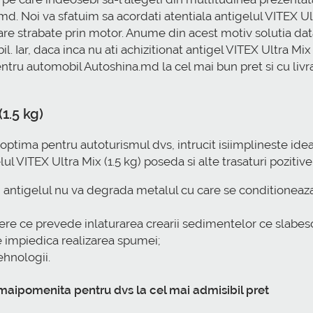
. Noi va sfatuim sa acordati atentiala antigelul VITEX Ultr
are strabate prin motor. Anume din acest motiv solutia data 
 Iar, daca inca nu ati achizitionat antigel VITEX Ultra Mix (
tru automobil Autoshina.md la cel mai bun pret si cu livra
(1.5 kg)
 optima pentru autoturismul dvs, intrucit isiimplineste ideal
l VITEX Ultra Mix (1.5 kg) poseda si alte trasaturi pozitive
antigelul nu va degrada metalul cu care se conditioneaza re
nere ce prevede inlaturarea crearii sedimentelor ce slabe
e impiedica realizarea spumei;
hnologii.
nemaipomenita pentru dvs la cel mai admisibil pret