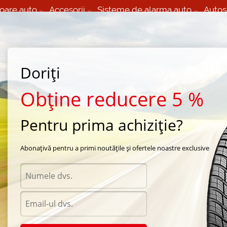
oare auto
Accesorii
Sisteme de alarma auto
Autos
60 066 000
+373 60 608 000
izare Mobila 24/7 non
Service auto in Chisinau
 toate regiunile
(L-V) 9:00 - 19:00
Doriți
(Sî) 09:00-19:00
Strada Calea Basarabiei 44
Obține reducere 5 %
Pentru prima achiziție?
)
Abonațivă pentru a primi noutățile și ofertele noastre exclusive
Acceso