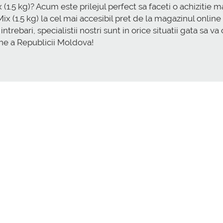
ix (1.5 kg)? Acum este prilejul perfect sa faceti o achizit
 Mix (1.5 kg) la cel mai accesibil pret de la magazinul on
ntrebari, specialistii nostri sunt in orice situatii gata sa v
ne a Republicii Moldova!