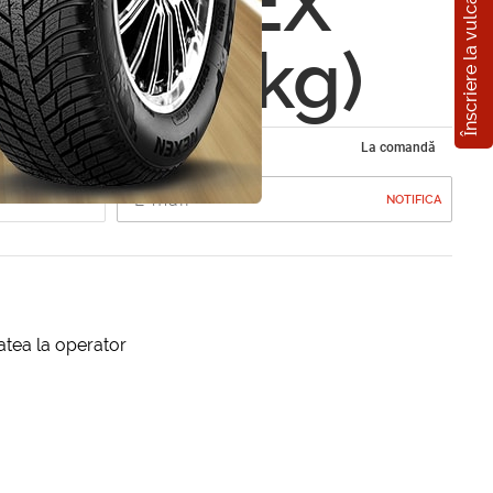
Înscriere la vulcanizare
sal VITEX
Mix (1.5 kg)
La comandă
NOTIFICA
itatea la operator