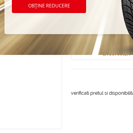
univer
OBȚINE REDUCERE
Ultra 
Cod produs: AT-178969
LA COMANDA
verificati pretul si disponibil