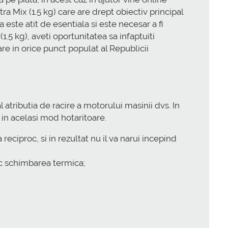
a Mix (1.5 kg) care are drept obiectiv principal
este atit de esentiala si este necesar a fi
1.5 kg), aveti oportunitatea sa infaptuiti
re in orice punct populat al Republicii
 atributia de racire a motorului masinii dvs. In
 in acelasi mod hotaritoare.
ciproc, si in rezultat nu il va narui incepind
sc schimbarea termica;