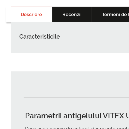
Descriere
Recenzii
Termeni de l
Caracteristicile
Parametrii antigelului VITEX U
Daca aveti nevoie de antigel, dar nu intelegeti