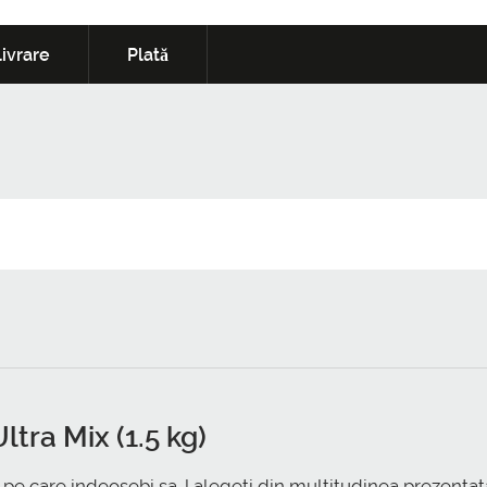
ivrare
Plată
ltra Mix (1.5 kg)
 pe care indeosebi sa-l alegeti din multitudinea prezentata 