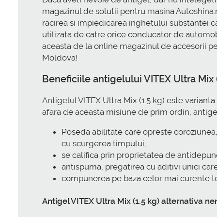
magazinul de solutii pentru masina Autoshina.md
racirea si impiedicarea inghetului substantei c
utilizata de catre orice conducator de automobil.
aceasta de la online magazinul de accesorii pen
Moldova!
Beneficiile antigelului VITEX Ultra Mix 
Antigelul VITEX Ultra Mix (1.5 kg) este varianta
afara de aceasta misiune de prim ordin, antigelu
Poseda abilitate care opreste coroziunea, 
cu scurgerea timpului;
se califica prin proprietatea de antidepu
antispuma, pregatirea cu aditivi unici car
compunerea pe baza celor mai curente te
Antigel VITEX Ultra Mix (1.5 kg) alternativa 