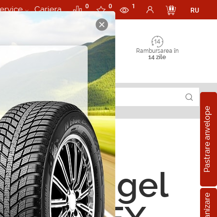
0
0
1
ervice
Cariera
RU
Rambursarea în
14 zile
Pastrare anvelope
rii Antigel