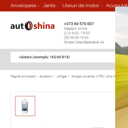
-
Anvelopele
Jante
Uleiuri de motor
Acumulat
+373 60 570 007
+373 
Magazin online
Vulcan
(L-V) 9:00 - 19:00
stop în
(Sî) 09:00-19:00
Strada Calea Basarabiei 44
căutare (exemplu: 165/60 R14)
Pagina principală
/
Accesorii
/
Antigel
/
Antigel universal VITEX Ultra Mix (1.5 kg