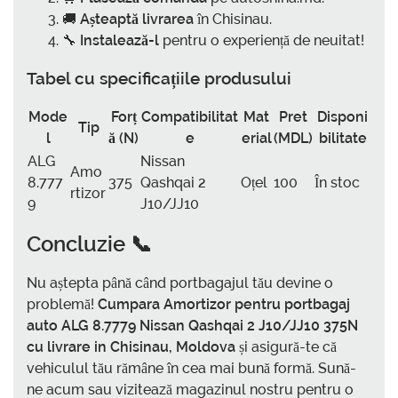
🚚
Așteaptă livrarea
în Chisinau.
🔧
Instalează-l
pentru o experiență de neuitat!
Tabel cu specificațiile produsului
Mode
Forț
Compatibilitat
Mat
Pret
Disponi
Tip
l
ă (N)
e
erial
(MDL)
bilitate
ALG
Nissan
Amo
8.777
375
Qashqai 2
Oțel
100
În stoc
rtizor
9
J10/JJ10
Concluzie 📞
Nu aștepta până când portbagajul tău devine o
problemă!
Cumpara Amortizor pentru portbagaj
auto ALG 8.7779 Nissan Qashqai 2 J10/JJ10 375N
cu livrare in Chisinau, Moldova
și asigură-te că
vehiculul tău rămâne în cea mai bună formă. Sună-
ne acum sau vizitează magazinul nostru pentru o