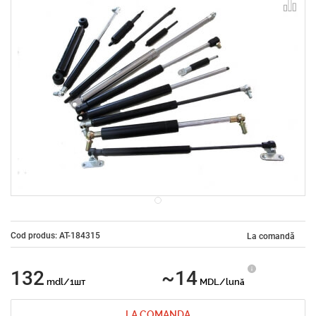
Cod produs: AT-184315
La comandă
132
~14
mdl/1шт
MDL/lună
LA COMANDA