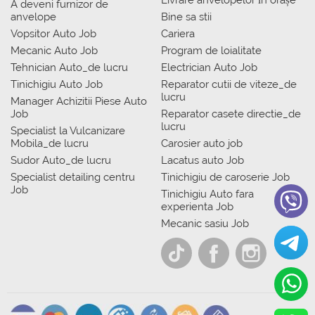
A deveni furnizor de
anvelope
Bine sa stii
Vopsitor Auto Job
Cariera
Mecanic Auto Job
Program de loialitate
Tehnician Auto_de lucru
Electrician Auto Job
Tinichigiu Auto Job
Reparator cutii de viteze_de
lucru
Manager Achizitii Piese Auto
Job
Reparator casete directie_de
lucru
Specialist la Vulcanizare
Mobila_de lucru
Carosier auto job
Sudor Auto_de lucru
Lacatus auto Job
Specialist detailing centru
Tinichigiu de caroserie Job
Job
Tinichigiu Auto fara
experienta Job
Mecanic sasiu Job