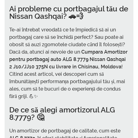
Ai probleme cu portbagajul tău de
Nissan Qashqai? 🚗💨
Te-ai întrebat vreodată ce te împiedică să ai un
portbagaj care să se închidă perfect? Sau poate ai
obosit să auzi zgomotele ciudate când îl folosești?
Dacă da, atunci ai nevoie de un
Cumpara Amortizor
pentru portbagaj auto ALG 8.7779 Nissan Qashqai
2 J10/JJ10 375N cu livrare in Chisinau, Moldova
!
Citind acest articol, vei descoperi cum să
îmbunătățești performanța portbagajului tău și, mai
ales, cum să te bucuri de o experiență de condus
fără griji. 💪✨
De ce să alegi amortizorul ALG
8.7779? 🤔
Un amortizor de portbagaj de calitate, cum este