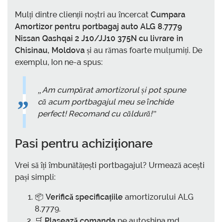
Mulți dintre clienții noștri au încercat
Cumpara
Amortizor pentru portbagaj auto ALG 8.7779
Nissan Qashqai 2 J10/JJ10 375N cu livrare in
Chisinau, Moldova
și au rămas foarte mulțumiți. De
exemplu, Ion ne-a spus:
„Am cumpărat amortizorul și pot spune
că acum portbagajul meu se închide
perfect! Recomand cu căldură!”
Pasi pentru achiziționare
Vrei să îți îmbunătățești portbagajul? Urmează acești
pași simpli:
📦
Verifică specificațiile
amortizorului ALG
8.7779.
🛒
Plasează comanda
pe autoshina.md.