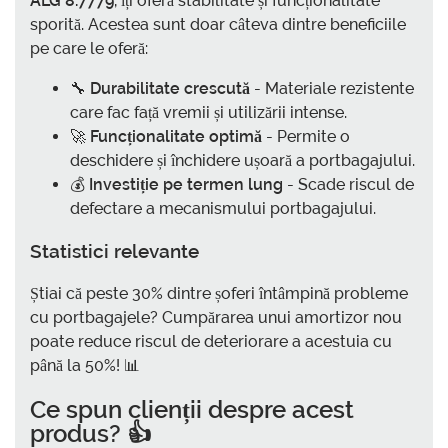
ALG 8.7779
, îți oferă stabilitate și funcționalitate
sporită. Acestea sunt doar câteva dintre beneficiile
pe care le oferă:
🔧
Durabilitate crescută
- Materiale rezistente
care fac față vremii și utilizării intense.
🚀
Funcționalitate optimă
- Permite o
deschidere și închidere ușoară a portbagajului.
💰
Investiție pe termen lung
- Scade riscul de
defectare a mecanismului portbagajului.
Statistici relevante
Știai că peste 30% dintre șoferi întâmpină probleme
cu portbagajele? Cumpărarea unui amortizor nou
poate reduce riscul de deteriorare a acestuia cu
până la 50%! 📊
Ce spun clienții despre acest
produs? 👍