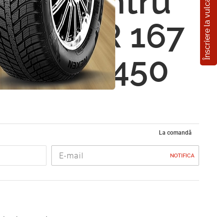
Înscriere la vulcanizare
izor pentru
auto TR 167
ocus II 450
La comandă
NOTIFICA