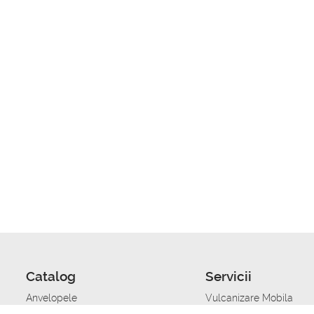
Catalog
Servicii
Anvelopele
Vulcanizare Mobila
Jante
Stocare anvelope