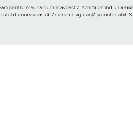
ovară pentru mașina dumneavoastră. Achiziționând un
amort
hiculul dumneavoastră rămâne în siguranță și confortabil. Nu