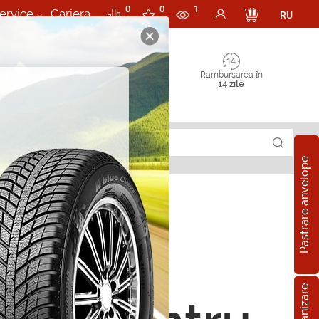
0
0
1
ervice
Cariera
RU
Rambursarea în
14 zile
Pastrare anvelope
rii