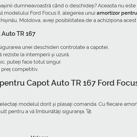
așinii dumneavoastră când o deschideți? Aceasta nu este d
ul modelului Ford Focus II, alegerea unui
amortizor pentru
Chișinău, Moldova, aveți posibilitatea de a achiziționa acest
 Auto TR 167
asigurarea unei deschideri controlate a capotei.
reziste la intemperii și uzură.
c, puteți face totul singur.
n preț competitiv.
pentru Capot Auto TR 167 Ford Focus
selectați modelul dorit și plasați comanda. Cu fiecare amor
mult pentru a vă îmbunătăți siguranța. 🚀