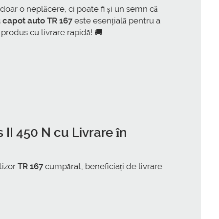
oar o neplăcere, ci poate fi și un semn că
 capot auto TR 167
este esențială pentru a
 produs cu livrare rapidă! 🚚
 II 450 N
cu Livrare în
tizor
TR 167
cumpărat, beneficiați de livrare