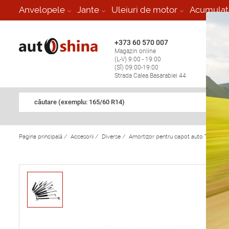
-
Anvelopele
Jante
Uleiuri de motor
Acumulat
+373 60 570 007
+373 
Magazin online
Vulcan
(L-V) 9:00 - 19:00
stop în
(Sî) 09:00-19:00
Strada Calea Basarabiei 44
căutare (exemplu: 165/60 R14)
Pagina principală
/
Accesorii
/
Diverse
/
Amortizor pentru capot auto TR 167 F