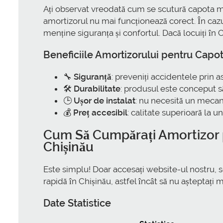
Ați observat vreodată cum se scutură capota m
amortizorul nu mai funcționează corect. În caz
menține siguranța și confortul. Dacă locuiți în 
Beneficiile
Amortizorului pentru Capot
🔧
Siguranță
: preveniți accidentele prin 
🛠️
Durabilitate
: produsul este conceput să 
🕒
Ușor de instalat
: nu necesită un mecani
💰
Preț accesibil
: calitate superioară la u
Cum Să
Cumpărați Amortizor 
Chișinău
Este simplu! Doar accesați website-ul nostru, 
rapidă în Chișinău, astfel încât să nu așteptați 
Date Statistice