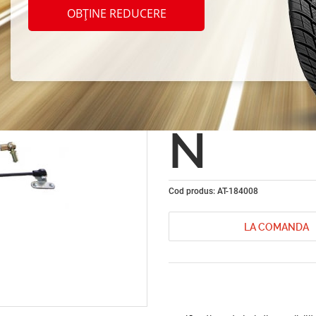
Amort
OBȚINE REDUCERE
capot 
Ford F
N
Cod produs: AT-184008
LA COMANDA