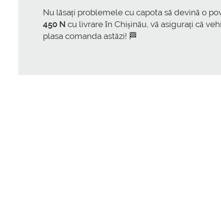
Nu lăsați problemele cu capota să devină o p
450 N
cu livrare în Chișinău, vă asigurați că ve
plasa comanda astăzi! 🏁