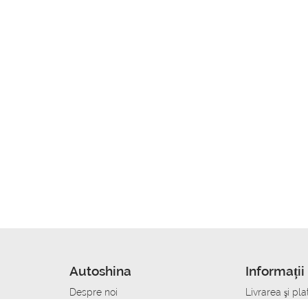
Autoshina
Informații 
Despre noi
Livrarea şi pla
Noutati
Сumpăra in cr