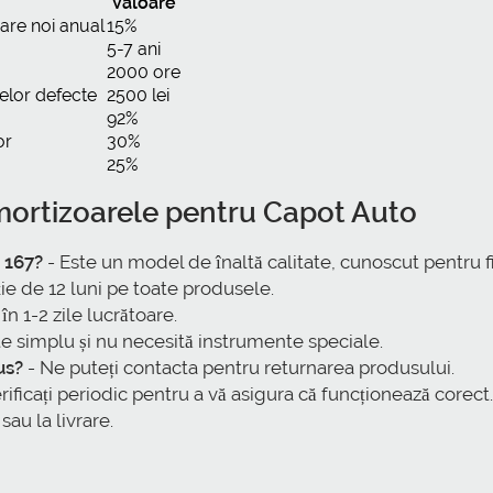
Valoare
are noi anual
15%
5-7 ani
2000 ore
elor defecte
2500 lei
92%
or
30%
25%
ortizoarele pentru Capot Auto
 167?
- Este un model de înaltă calitate, cunoscut pentru fi
ie de 12 luni pe toate produsele.
în 1-2 zile lucrătoare.
te simplu și nu necesită instrumente speciale.
us?
- Ne puteți contacta pentru returnarea produsului.
rificați periodic pentru a vă asigura că funcționează corect.
au la livrare.