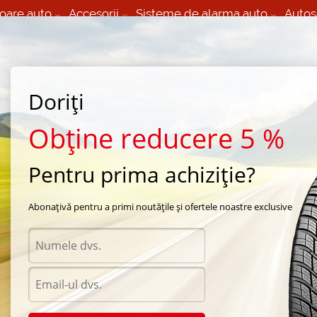
oare auto
Accesorii
Sisteme de alarma auto
Autos
60 066 000
+373 60 608 000
izare Mobila 24/7 non
Service auto in Chisinau
 toate regiunile
(L-V) 9:00 - 19:00
Doriți
(Sî) 09:00-19:00
Strada Calea Basarabiei 44
Obține reducere 5 %
Pentru prima achiziție?
ord Focus II 450 N
Abonațivă pentru a primi noutățile și ofertele noastre exclusive
Acceso