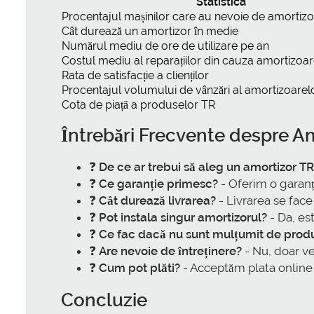
Statistica
Procentajul mașinilor care au nevoie de amortizo
Cât durează un amortizor în medie
Numărul mediu de ore de utilizare pe an
Costul mediu al reparațiilor din cauza amortizoar
Rata de satisfacție a clienților
Procentajul volumului de vânzări al amortizoarel
Cota de piață a produselor TR
Întrebări Frecvente despre
Am
❓
De ce ar trebui să aleg un amortizor TR
❓
Ce garanție primesc?
- Oferim o garanț
❓
Cât durează livrarea?
- Livrarea se face 
❓
Pot instala singur amortizorul?
- Da, es
❓
Ce fac dacă nu sunt mulțumit de prod
❓
Are nevoie de întreținere?
- Nu, doar ve
❓
Cum pot plăti?
- Acceptăm plata online s
Concluzie