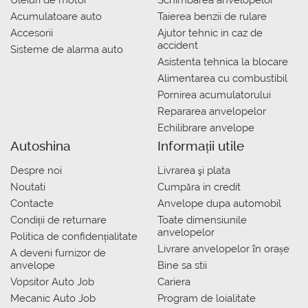
Uleiuri de motor
Schimbarea anvelopelor
Acumulatoare auto
Taierea benzii de rulare
Accesorii
Ajutor tehnic in caz de
accident
Sisteme de alarma auto
Asistenta tehnica la blocare
Alimentarea cu combustibil
Pornirea acumulatorului
Repararea anvelopelor
Echilibrare anvelope
Autoshina
Informații utile
Despre noi
Livrarea şi plata
Noutati
Сumpăra in credit
Contacte
Anvelope dupa automobil
Condiții de returnare
Toate dimensiunile
anvelopelor
Politica de confidențialitate
Livrare anvelopelor în orașe
A deveni furnizor de
anvelope
Bine sa stii
Vopsitor Auto Job
Cariera
Mecanic Auto Job
Program de loialitate