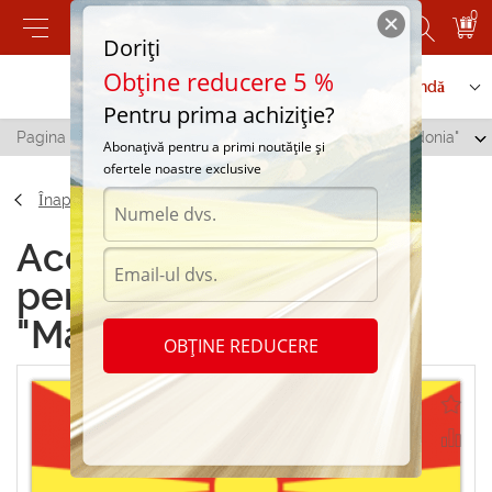
0
Doriți
Obține reducere 5 %
Contactați-ne
Serviciu de comandă
Pentru prima achiziție?
Pagina principală
/
Abtibilduri pentru automobil "Macedonia"
Abonațivă pentru a primi noutățile și
ofertele noastre exclusive
Înapoi
Accesorii Abtibilduri
pentru automobil
"Macedonia"
OBȚINE REDUCERE