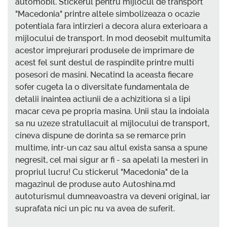
automobil. Stickerul pentru mijlocul de transport
"Macedonia" printre altele simbolizeaza o ocazie
potentiala fara intirzieri a decora alura exterioara a
mijlocului de transport. In mod deosebit multumita
acestor imprejurari produsele de imprimare de
acest fel sunt destul de raspindite printre multi
posesori de masini. Necatind la aceasta fiecare
sofer cugeta la o diversitate fundamentala de
detalii inaintea actiunii de a achizitiona si a lipi
macar ceva pe propria masina. Unii stau la indoiala
sa nu uzeze stratullacuit al mijlocului de transport,
cineva dispune de dorinta sa se remarce prin
multime, intr-un caz sau altul exista sansa a spune
negresit, cel mai sigur ar fi - sa apelati la mesteri in
propriul lucru! Cu stickerul "Macedonia" de la
magazinul de produse auto Autoshina.md
autoturismul dumneavoastra va deveni original, iar
suprafata nici un pic nu va avea de suferit.