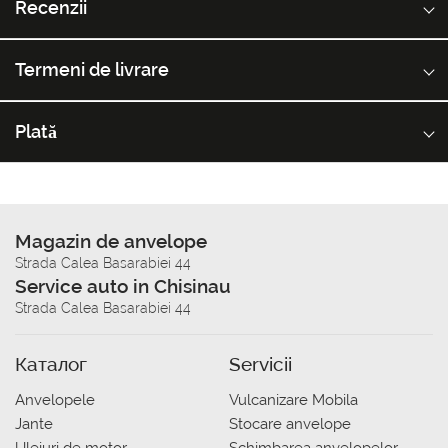
Recenzii
Termeni de livrare
Plată
Magazin de anvelope
Strada Calea Basarabiei 44
Service auto in Chisinau
Strada Calea Basarabiei 44
Каталог
Servicii
Anvelopele
Vulcanizare Mobila
Jante
Stocare anvelope