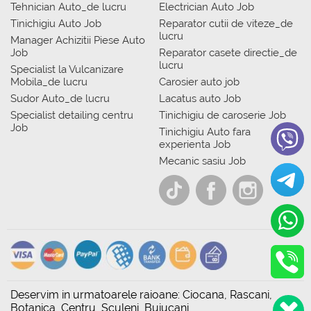
Tehnician Auto_de lucru
Electrician Auto Job
Tinichigiu Auto Job
Reparator cutii de viteze_de
lucru
Manager Achizitii Piese Auto
Job
Reparator casete directie_de
lucru
Specialist la Vulcanizare
Mobila_de lucru
Carosier auto job
Sudor Auto_de lucru
Lacatus auto Job
Specialist detailing centru
Tinichigiu de caroserie Job
Job
Tinichigiu Auto fara
experienta Job
Mecanic sasiu Job
Deservim in urmatoarele raioane: Ciocana, Rascani,
Botanica, Centru, Sculeni, Buiucani