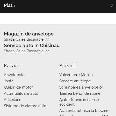
Plată
Magazin de anvelope
Strada Calea Basarabiei 44
Service auto in Chisinau
Strada Calea Basarabiei 44
Каталог
Servicii
Anvelopele
Vulcanizare Mobila
Jante
Stocare anvelope
Uleiuri de motor
Schimbarea anvelopelor
Acumulatoare auto
Taierea benzii de rulare
Accesorii
Ajutor tehnic in caz de
accident
Sisteme de alarma auto
Asistenta tehnica la blocare