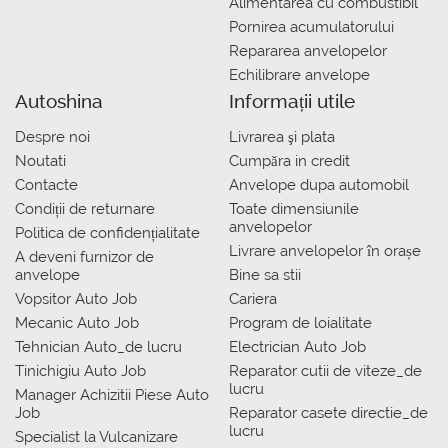
Alimentarea cu combustibil
Pornirea acumulatorului
Repararea anvelopelor
Echilibrare anvelope
Autoshina
Informații utile
Despre noi
Livrarea şi plata
Noutati
Сumpăra in credit
Contacte
Anvelope dupa automobil
Condiții de returnare
Toate dimensiunile
anvelopelor
Politica de confidențialitate
Livrare anvelopelor în orașe
A deveni furnizor de
anvelope
Bine sa stii
Vopsitor Auto Job
Cariera
Mecanic Auto Job
Program de loialitate
Tehnician Auto_de lucru
Electrician Auto Job
Tinichigiu Auto Job
Reparator cutii de viteze_de
lucru
Manager Achizitii Piese Auto
Job
Reparator casete directie_de
lucru
Specialist la Vulcanizare