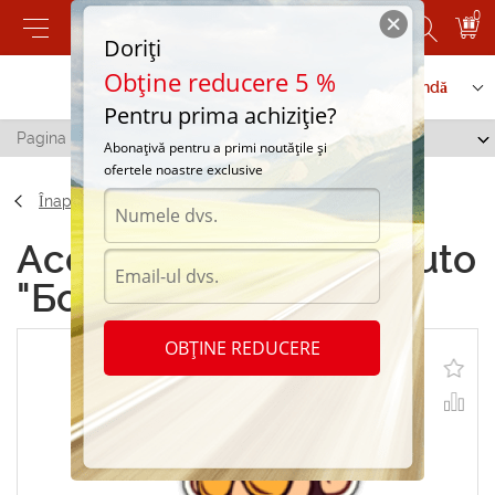
0
Doriți
Obține reducere 5 %
Contactați-ne
Serviciu de comandă
Pentru prima achiziție?
Pagina principală
/
Abtibilduri auto "Бородач"
Abonațivă pentru a primi noutățile și
ofertele noastre exclusive
Înapoi
Accesorii Abtibilduri auto
"Бородач"
OBȚINE REDUCERE