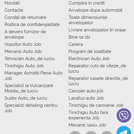
Noutati
Сumpăra in credit
Contacte
Anvelope dupa automobil
Condiții de returnare
Toate dimensiunile
anvelopelor
Politica de confidențialitate
Livrare anvelopelor în orașe
A deveni furnizor de
anvelope
Bine sa stii
Vopsitor Auto Job
Cariera
Mecanic Auto Job
Program de loialitate
Tehnician Auto_de lucru
Electrician Auto Job
Tinichigiu Auto Job
Reparator cutii de viteze_de
lucru
Manager Achizitii Piese Auto
Job
Reparator casete directie_de
lucru
Specialist la Vulcanizare
Mobila_de lucru
Carosier auto job
Sudor Auto_de lucru
Lacatus auto Job
Specialist detailing centru
Tinichigiu de caroserie Job
Job
Tinichigiu Auto fara
experienta Job
Mecanic sasiu Job