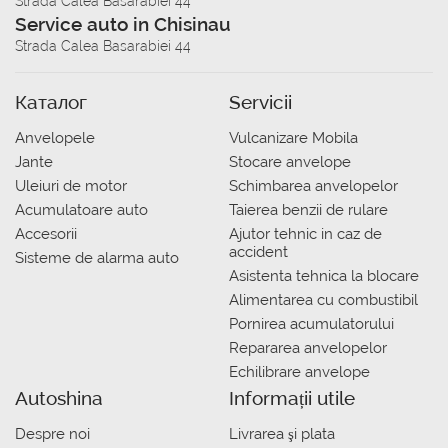
Strada Calea Basarabiei 44
Service auto in Chisinau
Strada Calea Basarabiei 44
Каталог
Servicii
Anvelopele
Vulcanizare Mobila
Jante
Stocare anvelope
Uleiuri de motor
Schimbarea anvelopelor
Acumulatoare auto
Taierea benzii de rulare
Accesorii
Ajutor tehnic in caz de
accident
Sisteme de alarma auto
Asistenta tehnica la blocare
Alimentarea cu combustibil
Pornirea acumulatorului
Repararea anvelopelor
Echilibrare anvelope
Autoshina
Informații utile
Despre noi
Livrarea şi plata