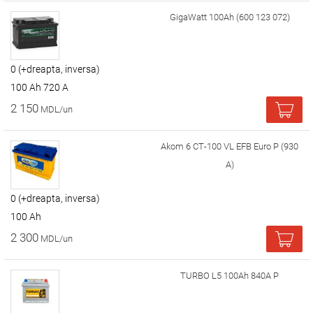
GigaWatt 100Ah (600 123 072)
0 (+dreapta, inversa)
100 Ah 720 A
2 150
MDL/un
Akom 6 СТ-100 VL EFB Euro P (930
A)
0 (+dreapta, inversa)
100 Ah
2 300
MDL/un
TURBO L5 100Ah 840A P