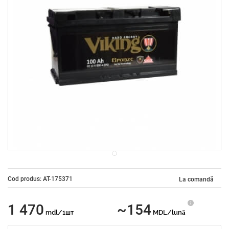
Cod produs: AT-175371
La comandă
1 470
~154
mdl/1шт
MDL/lună