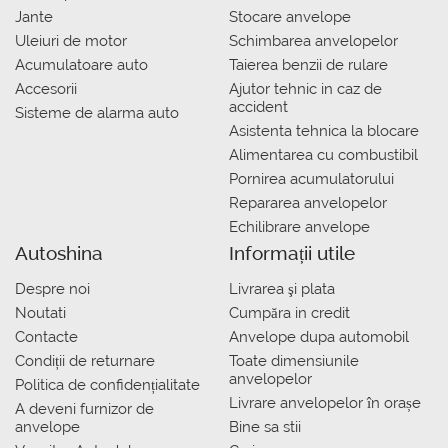
Jante
Stocare anvelope
Uleiuri de motor
Schimbarea anvelopelor
Acumulatoare auto
Taierea benzii de rulare
Accesorii
Ajutor tehnic in caz de
accident
Sisteme de alarma auto
Asistenta tehnica la blocare
Alimentarea cu combustibil
Pornirea acumulatorului
Repararea anvelopelor
Echilibrare anvelope
Autoshina
Informații utile
Despre noi
Livrarea şi plata
Noutati
Сumpăra in credit
Contacte
Anvelope dupa automobil
Condiții de returnare
Toate dimensiunile
anvelopelor
Politica de confidențialitate
Livrare anvelopelor în orașe
A deveni furnizor de
anvelope
Bine sa stii