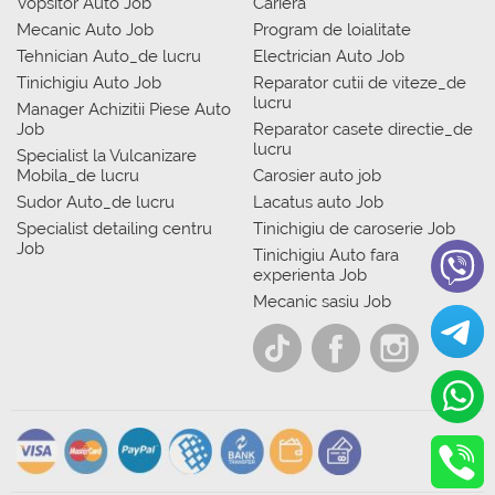
Vopsitor Auto Job
Cariera
Mecanic Auto Job
Program de loialitate
Tehnician Auto_de lucru
Electrician Auto Job
Tinichigiu Auto Job
Reparator cutii de viteze_de
lucru
Manager Achizitii Piese Auto
Job
Reparator casete directie_de
lucru
Specialist la Vulcanizare
Mobila_de lucru
Carosier auto job
Sudor Auto_de lucru
Lacatus auto Job
Specialist detailing centru
Tinichigiu de caroserie Job
Job
Tinichigiu Auto fara
experienta Job
Mecanic sasiu Job