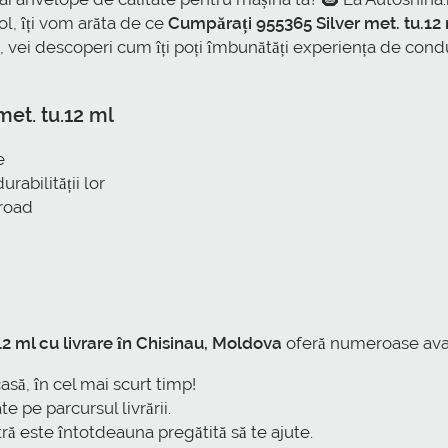
ol, îți vom arăta de ce
Cumpărați 955365 Silver met. tu.12 
, vei descoperi cum îți poți îmbunătăți experiența de condus 
et. tu.12 ml
e
rabilității lor
-road
2 ml cu livrare în Chisinau, Moldova
oferă numeroase avant
asă, în cel mai scurt timp!
 pe parcursul livrării.
ră este întotdeauna pregătită să te ajute.