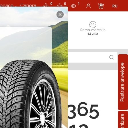
0
0
1
ervice
Cariera
RU
Rambursarea în
14 zile
Pastrare anvelope
orii 955365