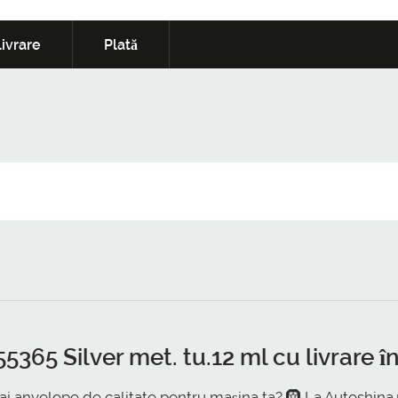
ivrare
Plată
5365 Silver met. tu.12 ml cu livrare 
ai anvelope de calitate pentru mașina ta? 🛞 La Autoshina.