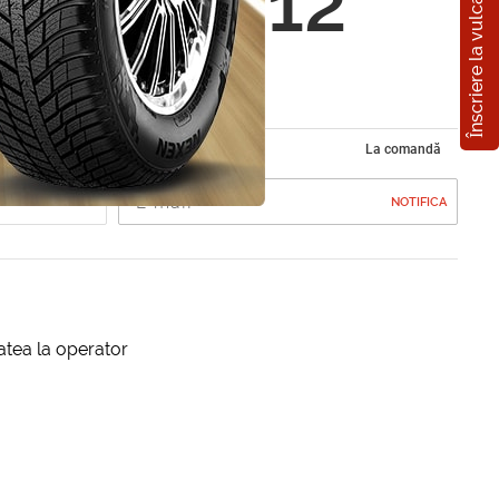
Înscriere la vulcanizare
 met. tu.12
La comandă
NOTIFICA
itatea la operator