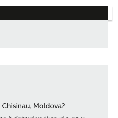
în Chisinau, Moldova
?
md, îți oferim cele mai bune soluții pentru