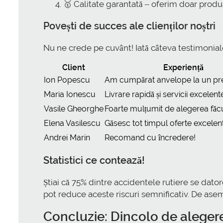
🥇 Calitate garantată – oferim doar produs
Povești de succes ale clienților noștri
Nu ne crede pe cuvânt! Iată câteva testimoniale 
Client
Experiență
Ion Popescu
Am cumpărat anvelope la un pre
Maria Ionescu
Livrare rapidă și servicii excelent
Vasile Gheorghe
Foarte mulțumit de alegerea făcu
Elena Vasilescu
Găsesc tot timpul oferte excelen
Andrei Marin
Recomand cu încredere!
Statistici ce contează!
Știai că 75% dintre accidentele rutiere se da
pot reduce aceste riscuri semnificativ. De ase
Concluzie: Dincolo de aleger