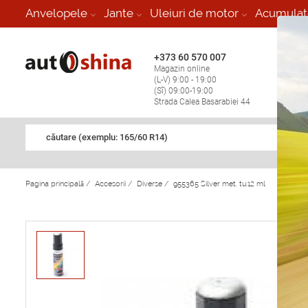
-
Anvelopele
Jante
Uleiuri de motor
Acumulat
+373 60 570 007
+373 
Magazin online
Vulcan
(L-V) 9:00 - 19:00
stop în
(Sî) 09:00-19:00
Strada Calea Basarabiei 44
căutare (exemplu: 165/60 R14)
Pagina principală
/
Accesorii
/
Diverse
/
955365 Silver met. tu.12 ml