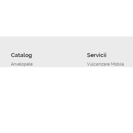
Catalog
Servicii
Anvelopele
Vulcanizare Mobila
Jante
Stocare anvelope
Uleiuri de motor
Schimbarea anvelopelo
Acumulatoare auto
Taierea benzii de rulare
Accesorii
Ajutor tehnic in caz de 
Sisteme de alarma auto
Asistenta tehnica la blo
Alimentarea cu combust
Pornirea acumulatorului
Repararea anvelopelor
Echilibrare anvelope