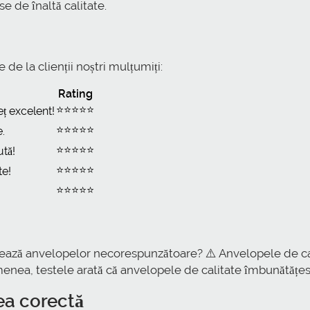
e de înaltă calitate.
de la clienții noștri mulțumiți:
Rating
⭐⭐⭐⭐⭐
ț excelent!
⭐⭐⭐⭐⭐
e.
⭐⭐⭐⭐⭐
tă!
⭐⭐⭐⭐⭐
te!
⭐⭐⭐⭐⭐
torează anvelopelor necorespunzătoare? ⚠️ Anvelopele de c
menea, testele arată că anvelopele de calitate îmbunătățesc
ea corectă