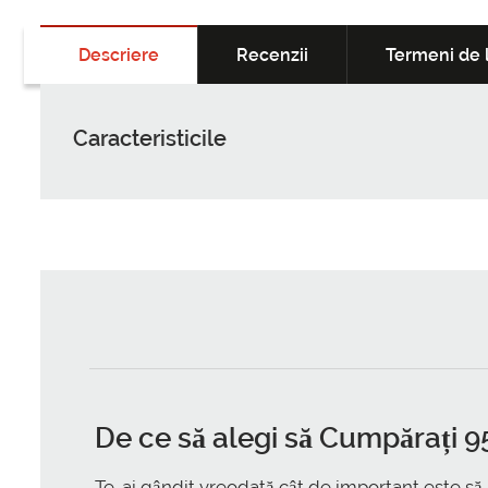
Descriere
Recenzii
Termeni de l
Caracteristicile
De ce să alegi să
Cumpărați 95
Te-ai gândit vreodată cât de important este să 