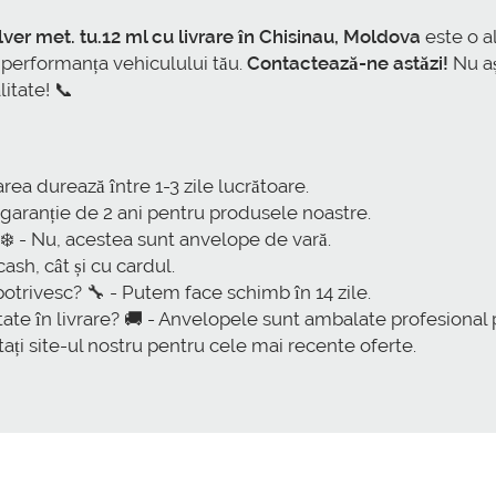
ver met. tu.12 ml cu livrare în Chisinau, Moldova
este o a
și performanța vehiculului tău.
Contactează-ne astăzi!
Nu aș
itate! 📞
rea durează între 1-3 zile lucrătoare.
o garanție de 2 ani pentru produsele noastre.
 ❄️ - Nu, acestea sunt anvelope de vară.
ash, cât și cu cardul.
otrivesc? 🔧 - Putem face schimb în 14 zile.
ate în livrare? 🚚 - Anvelopele sunt ambalate profesional 
itați site-ul nostru pentru cele mai recente oferte.