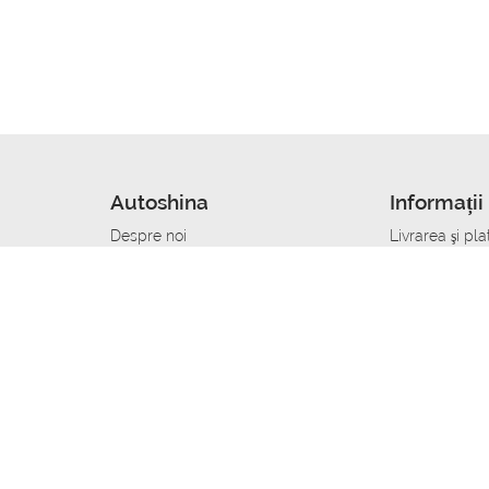
Autoshina
Informații 
Despre noi
Livrarea şi pla
Noutati
Сumpăra in cr
r
Cariera
Anvelope dup
Contacte
Toate dimensi
accident
Condiții de returnare
Livrare anvelo
care
Politica de confidențialitate
Bine sa stii
ibil
A deveni furnizor de anvelope
Program de loi
Vopsitor Auto Job
Manager Achiz
Mecanic Auto Job
Specialist la
lucru
Tehnician Auto_de lucru
Sudor Auto_de
Tinichigiu Auto Job