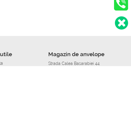
utile
Magazin de anvelope
ta
Strada Calea Basarabiei 44
edit
Service auto in Chisinau
a automobil
unile anvelopelor
Strada Calea Basarabiei 44
pelor în orașe
alitate
Aplicația Autoshina de pe telefon
itii Piese Auto Job
 Vulcanizare Mobila_de
 lucru