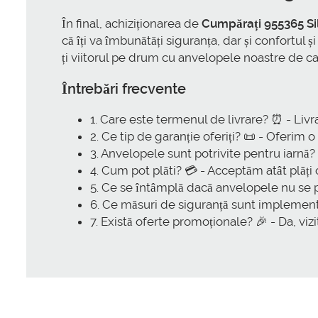
În final, achiziționarea de
Cumpărați 955365 Sil
că îți va îmbunătăți siguranța, dar și confortul 
ți viitorul pe drum cu anvelopele noastre de cal
Întrebări frecvente
1. Care este termenul de livrare? ⏰ - Livra
2. Ce tip de garanție oferiți? 📜 - Oferim 
3. Anvelopele sunt potrivite pentru iarnă?
4. Cum pot plăti? 💳 - Acceptăm atât plăți c
5. Ce se întâmplă dacă anvelopele nu se p
6. Ce măsuri de siguranță sunt implement
7. Există oferte promoționale? 🎉 - Da, viz