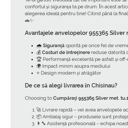
confortul și siguranța ta pe drum. În acest artic
alegerea ideală pentru tine! Citind până la final
🚗✨
Avantajele anvelopelor 955365 Silver m
🌧️
Siguranță
sporită pe orice fel de vrem
💰
Costuri de întreținere
reduse datorită du
🏆 Performanță excelentă pe asfalt și off
🌍 Impact minim asupra mediului
⭐ Design modern și atrăgător
De ce să alegi livrarea în Chisinau?
Choosing to
Cumpărați 955365 Silver met. tu.1
🚀 Livrare rapidă – vei avea anvelopele ac
📦 Ambalaj sigur – produsele sunt protejate
👨‍🔧 Asistență profesională – echipa noast