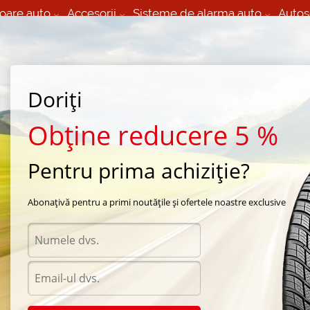
oare auto
Accesorii
Sisteme de alarma auto
Autos
60 066 000
+373 60 608 000
izare Mobila 24/7 non
Service auto in Chisinau
 toate regiunile
(L-V) 9:00 - 19:00
Doriți
(Sî) 09:00-19:00
Strada Calea Basarabiei 44
Obține reducere 5 %
Pentru prima achiziție?
Abonațivă pentru a primi noutățile și ofertele noastre exclusive
Acces