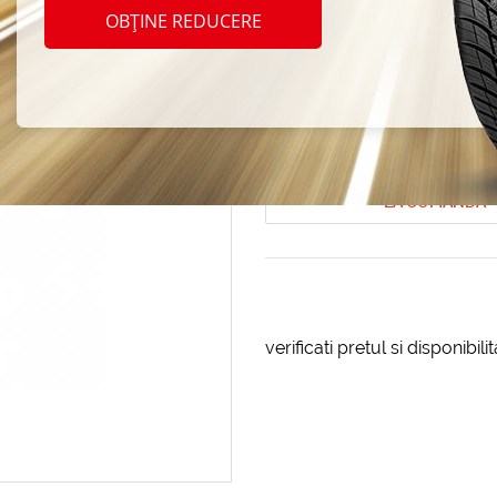
Silver
OBȚINE REDUCERE
ml
Cod produs: AT-185721
LA COMANDA
verificati pretul si disponibil