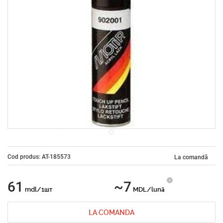
Cod produs: AT-185573
La comandă
61
~7
mdl/1шт
MDL/lună
LA COMANDA