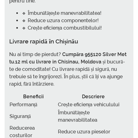
pentru tine.
🔹 Îmbunătățește manevrabilitatea!
🔹 Reduce uzura componentelor!
🔹 Crește eficiența combustibilului!
Livrare rapidă în Chișinău
Nu ai timp de pierdut?
Cumpăra 955120 Silver Met
tu.12 ml cu livrare in Chisinau, Moldova
și bucură-
te de comoditate! Cu livrare rapidă și sigură, nu
trebuie să te îngrijorezi. În plus, știi că îți va ajunge
rapid, fără întârziere.
Beneficii
Descriere
Performanță
Crește eficiența vehiculului
Îmbunătățește
Siguranță
manevrabilitatea
Reducerea
Reduce uzura pieselor
costurilor