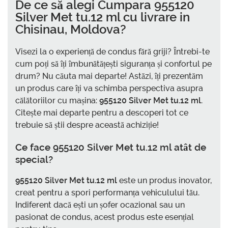
De ce să alegi
Cumpara 955120
Silver Met tu.12 ml cu livrare in
Chisinau, Moldova
?
Visezi la o experiență de condus fără griji? Întrebi-te
cum poți să îți îmbunătățești siguranța și confortul pe
drum? Nu căuta mai departe! Astăzi, îți prezentăm
un produs care îți va schimba perspectiva asupra
călătoriilor cu mașina:
955120 Silver Met tu.12 ml
.
Citește mai departe pentru a descoperi tot ce
trebuie să știi despre această achiziție!
Ce face
955120 Silver Met tu.12 ml
atât de
special?
955120 Silver Met tu.12 ml
este un produs inovator,
creat pentru a spori performanța vehiculului tău.
Indiferent dacă ești un șofer ocazional sau un
pasionat de condus, acest produs este esențial